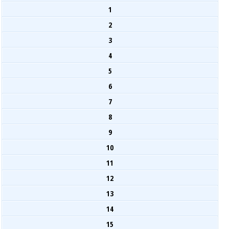
1
2
3
4
5
6
7
8
9
10
11
12
13
14
15