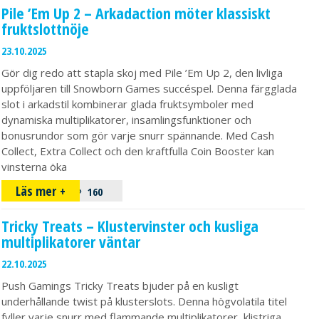
Pile ’Em Up 2 – Arkadaction möter klassiskt
fruktslottnöje
23.10.2025
Gör dig redo att stapla skoj med Pile ’Em Up 2, den livliga
uppföljaren till Snowborn Games succéspel. Denna färgglada
slot i arkadstil kombinerar glada fruktsymboler med
dynamiska multiplikatorer, insamlingsfunktioner och
bonusrundor som gör varje snurr spännande. Med Cash
Collect, Extra Collect och den kraftfulla Coin Booster kan
vinsterna öka
Läs mer
160
Tricky Treats – Klustervinster och kusliga
multiplikatorer väntar
22.10.2025
Push Gamings Tricky Treats bjuder på en kusligt
underhållande twist på klusterslots. Denna högvolatila titel
fyller varje snurr med flammande multiplikatorer, klistriga