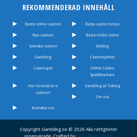
REKOMMENDERAD INNEHÅLL
Bästa online casinon
Bästa casino bonus
Nya casinon
Bästa mobil casino
Svenska casinon
Betting
Gambling
Casinonyheter
Casinospel
Online Casino
Speltillverkare
Hur recenserar vi
Gambling.se Tidning
casinon?
Om oss
Kontakta oss
Copyright Gambling.se © 2026 Alla rättigheter
reserverade. Crafted by
Sofia Web Works