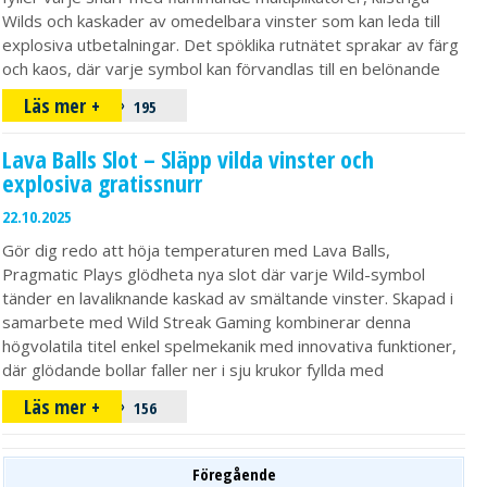
Wilds och kaskader av omedelbara vinster som kan leda till
explosiva utbetalningar. Det spöklika rutnätet sprakar av färg
och kaos, där varje symbol kan förvandlas till en belönande
Läs mer
195
Lava Balls Slot – Släpp vilda vinster och
explosiva gratissnurr
22.10.2025
Gör dig redo att höja temperaturen med Lava Balls,
Pragmatic Plays glödheta nya slot där varje Wild-symbol
tänder en lavaliknande kaskad av smältande vinster. Skapad i
samarbete med Wild Streak Gaming kombinerar denna
högvolatila titel enkel spelmekanik med innovativa funktioner,
där glödande bollar faller ner i sju krukor fyllda med
Läs mer
156
Föregående