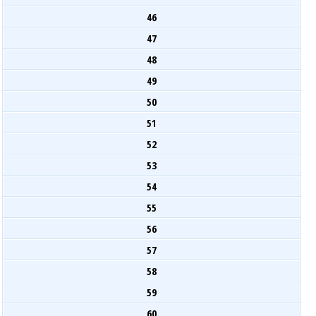
46
47
48
49
50
51
52
53
54
55
56
57
58
59
60