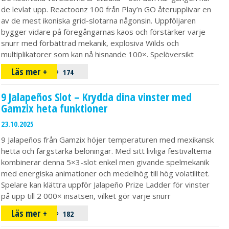
de levlat upp. Reactoonz 100 från Play’n GO återupplivar en
av de mest ikoniska grid-slotarna någonsin. Uppföljaren
bygger vidare på föregångarnas kaos och förstärker varje
snurr med förbättrad mekanik, explosiva Wilds och
multiplikatorer som kan nå hisnande 100×. Spelöversikt
Läs mer
174
9 Jalapeños Slot – Krydda dina vinster med
Gamzix heta funktioner
23.10.2025
9 Jalapeños från Gamzix höjer temperaturen med mexikansk
hetta och färgstarka belöningar. Med sitt livliga festivaltema
kombinerar denna 5×3-slot enkel men givande spelmekanik
med energiska animationer och medelhög till hög volatilitet.
Spelare kan klättra uppför Jalapeño Prize Ladder för vinster
på upp till 2 000× insatsen, vilket gör varje snurr
Läs mer
182