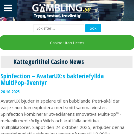
Casino Utan Licens
Kattegorititel Casino News
Spinfection – AvatarUX:s bakteriefyllda
MultiPop-äventyr
26.10.2025
AvatarUX bjuder in spelare till en bubblande Petri-skål där
varje snurr kan explodera med smittsamma vinster.
Spinfection kombinerar utvecklarens innovativa MultiPop™-
mekanik med rörliga Wilds och kraftfulla additiva
multiplikatorer. Släppt den 24 oktober 2025, erbjuder denna
superhögvolatila videoslot vinster på upp till 10 000x