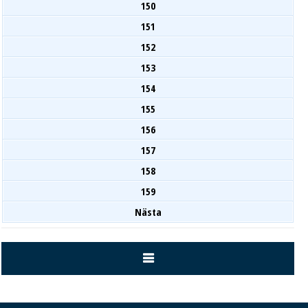
150
151
152
153
154
155
156
157
158
159
Nästa