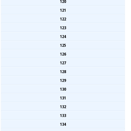
120
121
122
123
124
125
126
127
128
129
130
131
132
133
134