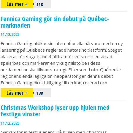
Läs mer
118
Fennica Gaming gör sin debut på Québec-
marknaden
11.12.2025
Fennica Gaming utökar sin internationella närvaro med en ny
lansering på Québecs reglerade nätcasinoplattform. Steget
placerar företagets innehåll framför en stor licensierad
spelarbas och markerar en viktig milstolpe i dess
nordamerikanska tillväxtstrategi. Eftersom Loto-Québec är
regionens enda lagliga onlineoperatör ger denna debut
Fennica Gaming direkt tillgång till en kontrollerad och
Läs mer
138
Christmas Workshop lyser upp hjulen med
festliga vinster
11.12.2025
Gamzix för in festlig energi på hjulen med Christmas