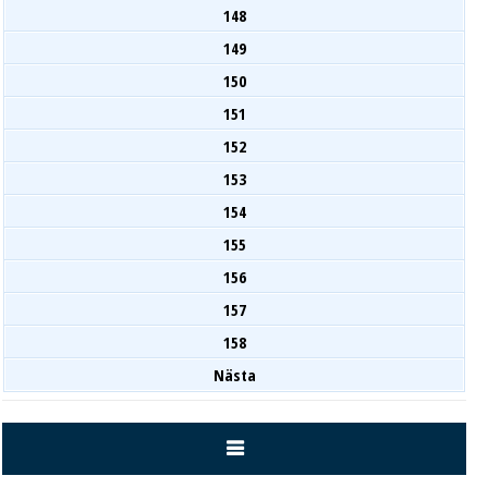
148
149
150
151
152
153
154
155
156
157
158
Nästa