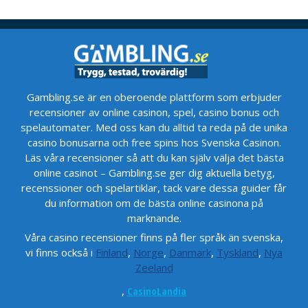
Gambling.se är en oberoende plattform som erbjuder
recensioner av online casinon, spel, casino bonus och
spelautomater. Med oss kan du alltid ta reda på de unika
casino bonusarna och free spins hos Svenska Casinon.
Läs våra recensioner så att du kan själv välja det bästa
online casinot – Gambling.se ger dig aktuella betyg,
recenssioner och spelartiklar, tack vare dessa guider får
du information om de bästa online casinona på
marknande.
Våra casino recensioner finns på fler språk än svenska,
vi finns också i
Finland
,
Norge
,
Danmark
,
Tyskland
,
Nya
Zeeland
,
CasinoLandia