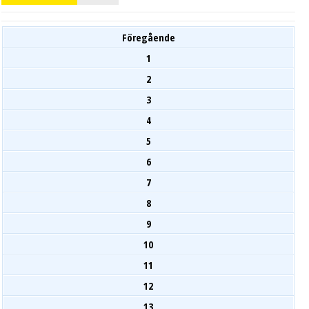
Föregående
1
2
3
4
5
6
7
8
9
10
11
12
13