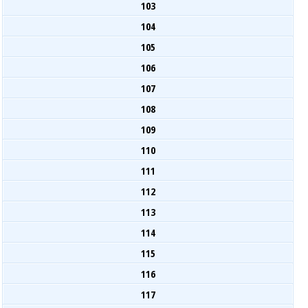
103
104
105
106
107
108
109
110
111
112
113
114
115
116
117