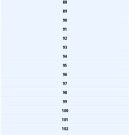
88
89
90
91
92
93
94
95
96
97
98
99
100
101
102