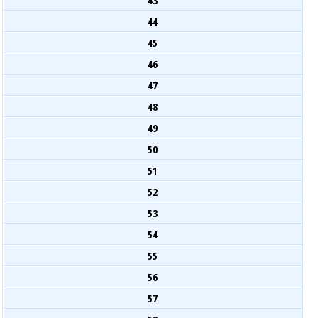
43
44
45
46
47
48
49
50
51
52
53
54
55
56
57