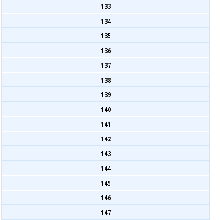
133
134
135
136
137
138
139
140
141
142
143
144
145
146
147