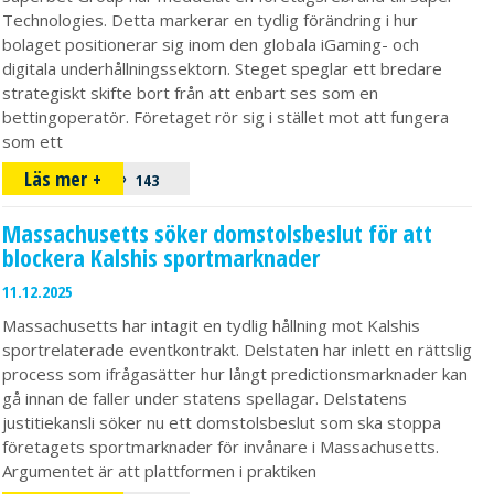
Technologies. Detta markerar en tydlig förändring i hur
bolaget positionerar sig inom den globala iGaming- och
digitala underhållningssektorn. Steget speglar ett bredare
strategiskt skifte bort från att enbart ses som en
bettingoperatör. Företaget rör sig i stället mot att fungera
som ett
Läs mer
143
Massachusetts söker domstolsbeslut för att
blockera Kalshis sportmarknader
11.12.2025
Massachusetts har intagit en tydlig hållning mot Kalshis
sportrelaterade eventkontrakt. Delstaten har inlett en rättslig
process som ifrågasätter hur långt predictionsmarknader kan
gå innan de faller under statens spellagar. Delstatens
justitiekansli söker nu ett domstolsbeslut som ska stoppa
företagets sportmarknader för invånare i Massachusetts.
Argumentet är att plattformen i praktiken