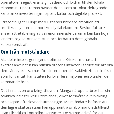
operatörer registrerar sig i Estland och bidrar till den lokala
ekonomin. Tjänstemän hävdar dessutom att ökat deltagande
kan stärka investeringar i sport, kultur och digitala projekt.
Strategin ligger i linje med Estlands bredare ambition att
profilera sig som en modern digital ekonomi. Beslutsfattare
anser att etablering av välrenommerade varumärken kan höja
landets regulatoriska status och förbättra dess globala
konkurrenskraft.
Oro från motståndare
Alla delar inte regeringens optimism. Kritiker menar att
skattesänkningen kan minska statens intäkter i stället för att öka
dem. Analytiker varnar för att om operatörsaktiviteten inte ökar
som förväntat, kan staten förlora flera miljoner euro under de
kommande åren.
Det finns även oro kring tillsynen. Många nätoperatörer har sin
tekniska infrastruktur utomlands, vilket försvårar övervakning
och skapar efterlevnadsutmaningar. Motståndare befarar att
den lägre skattesatsen kan uppmuntra snabb marknadstillväxt
utan tillräckliga kontrollmekanismer. De varnar också för att