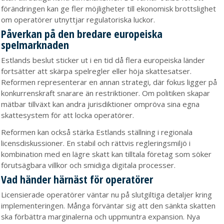
förändringen kan ge fler möjligheter till ekonomisk brottslighet
om operatörer utnyttjar regulatoriska luckor.
Påverkan på den bredare europeiska
spelmarknaden
Estlands beslut sticker ut i en tid då flera europeiska länder
fortsätter att skärpa spelregler eller höja skattesatser.
Reformen representerar en annan strategi, där fokus ligger på
konkurrenskraft snarare än restriktioner. Om politiken skapar
mätbar tillväxt kan andra jurisdiktioner ompröva sina egna
skattesystem för att locka operatörer.
Reformen kan också stärka Estlands ställning i regionala
licensdiskussioner. En stabil och rättvis regleringsmiljö i
kombination med en lägre skatt kan tilltala företag som söker
förutsägbara villkor och smidiga digitala processer.
Vad händer härnäst för operatörer
Licensierade operatörer väntar nu på slutgiltiga detaljer kring
implementeringen. Många förväntar sig att den sänkta skatten
ska förbättra marginalerna och uppmuntra expansion. Nya