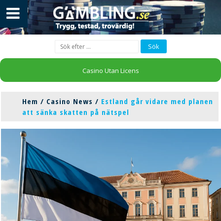
Casino Utan Licens
Hem
/
Casino News
/
Estland går vidare med planen
att sänka skatten på nätspel