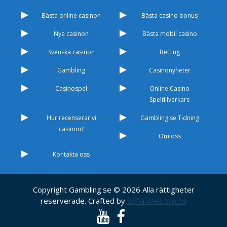
Bästa online casinon
Bästa casino bonus
Nya casinon
Bästa mobil casino
Svenska casinon
Betting
Gambling
Casinonyheter
Casinospel
Online Casino
Speltillverkare
Hur recenserar vi
Gambling.se Tidning
casinon?
Om oss
Kontakta oss
Copyright Gambling.se © 2026 Alla rättigheter
reserverade. Crafted by
Sofia Web Works