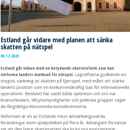
Estland går vidare med planen att sänka
skatten på nätspel
06.12.2025
Estland går vidare med en betydande skattereform som kan
omforma landets marknad för nätspel.
Lagstiftarna godkände en
stegvis sänkning av skatten på fjärrspel, med målet att stärka
landets position som en konkurrenskraftig bas för internationella
operatörer. Beslutet har väckt både optimism och oro när
branschledare, tillsynsmyndigheter och politiska grupper väger
de långsiktiga ekonomiska konsekvenserna.
Reformen är en av Estlands mest anmärkningsvärda
förändringar inom spelpolitiken på flera år. Anhängare förväntar
sig att den lägre skattesatsen ska locka nya investeringar.