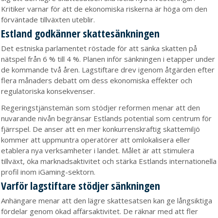
Kritiker varnar för att de ekonomiska riskerna är höga om den
förväntade tillväxten uteblir.
Estland godkänner skattesänkningen
Det estniska parlamentet röstade för att sänka skatten på
nätspel från 6 % till 4 %. Planen inför sänkningen i etapper under
de kommande två åren. Lagstiftare drev igenom åtgärden efter
flera månaders debatt om dess ekonomiska effekter och
regulatoriska konsekvenser.
Regeringstjänstemän som stödjer reformen menar att den
nuvarande nivån begränsar Estlands potential som centrum för
fjärrspel. De anser att en mer konkurrenskraftig skattemiljö
kommer att uppmuntra operatörer att omlokalisera eller
etablera nya verksamheter i landet. Målet är att stimulera
tillväxt, öka marknadsaktivitet och stärka Estlands internationella
profil inom iGaming-sektorn.
Varför lagstiftare stödjer sänkningen
Anhängare menar att den lägre skattesatsen kan ge långsiktiga
fördelar genom ökad affärsaktivitet. De räknar med att fler