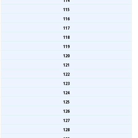
114
115
116
117
118
119
120
121
122
123
124
125
126
127
128