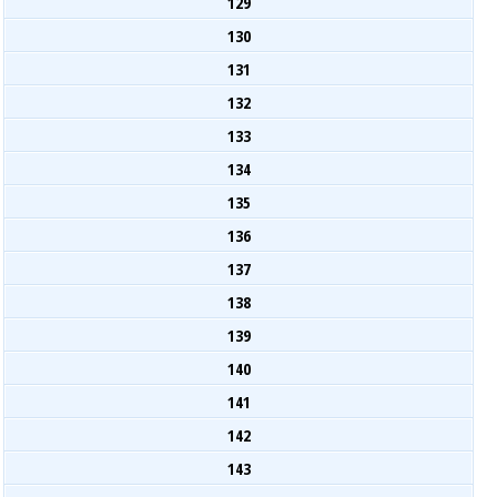
129
130
131
132
133
134
135
136
137
138
139
140
141
142
143