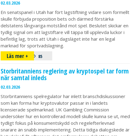
02.03.2026
En senatspanel i Utah har fört lagstiftning vidare som formellt
skulle förbjuda proposition bets och därmed förstärka
delstatens långvariga motstånd mot spel. Beslutet skickar en
tydlig signal om att lagstiftare vill täppa till upplevda luckor i
befintlig lag, trots att Utah i dagsläget inte har en legal
marknad för sportvadslagning.
Läs mer
85
Storbritanniens reglering av kryptospel tar form
när samtal inleds
02.03.2026
Storbritanniens spelregulator har inlett branschdiskussioner
som kan forma hur kryptovalutor passar in i landets
licensierade spelmarknad. UK Gambling Commission
undersöker hur en kontrollerad modell skulle kunna se ut, med
tydligt fokus på konsumentskydd och regelefterlevnad
snarare än snabb implementering. Detta tidiga dialogskede är