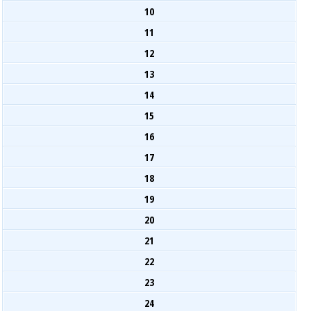
10
11
12
13
14
15
16
17
18
19
20
21
22
23
24