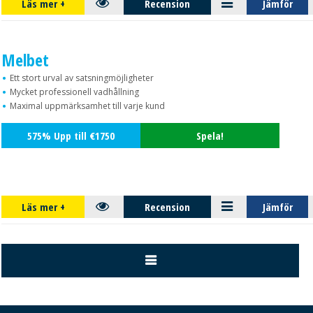
Läs mer
+
Recension
Jämför
10.
Melbet
Ett stort urval av satsningmöjligheter
Mycket professionell vadhållning
Maximal uppmärksamhet till varje kund
575% Upp till €1750
Spela!
Läs mer
+
Recension
Jämför