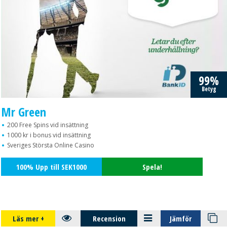
99%
Betyg
Mr Green
200 Free Spins vid insättning
1000 kr i bonus vid insättning
Sveriges Största Online Casino
100% Upp till SEK1000
Spela!
Läs mer
+
Recension
Jämför