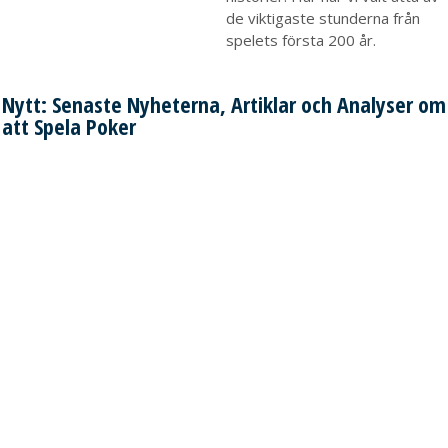
de viktigaste stunderna från
spelets första 200 år.
Nytt: Senaste Nyheterna, Artiklar och Analyser om
att Spela Poker
21.07.2020
Professionella spelare – Spänning, Adrenalin,
Rekordvinster och Rädslan för att Förlora