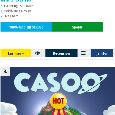
Turnerings Slot Race
Mobilvänlig Design
Live Chatt
100% Upp till SEK350
Spela!
Läs mer
+
Recension
Jämför
3.