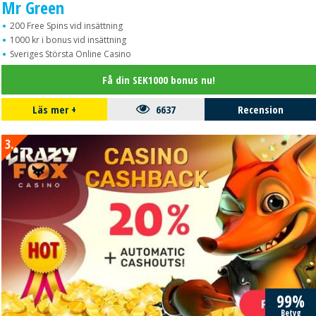
Mr Green
200 Free Spins vid insättning
1000 kr i bonus vid insättning
Sveriges Största Online Casino
Få din SEK1000 bonus nu!
Läs mer
+
6637
Recension
3.
99%
Betyg