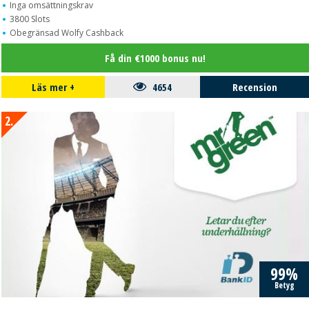
Inga omsättningskrav
3800 Slots
Obegränsad Wolfy Cashback
Få din €1000 bonus nu!
Läs mer
+
4654
Recension
2.
99%
Betyg