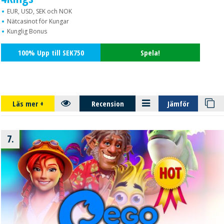
EUR, USD, SEK och NOK
Nätcasinot för Kungar
Kunglig Bonus
100% Upp till SEK750
Spela!
Läs mer
+
Recension
Jämför
7.