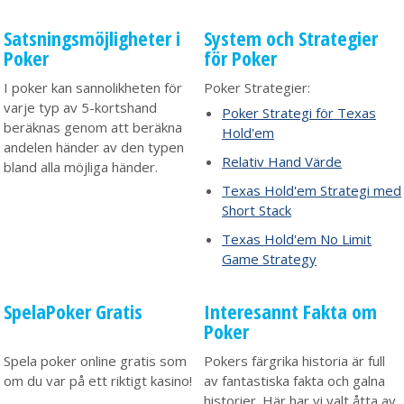
Satsningsmöjligheter i
System och Strategier
Poker
för Poker
I poker kan sannolikheten för
Poker Strategier:
varje typ av 5-kortshand
Poker Strategi för Texas
beräknas genom att beräkna
Hold'em
andelen händer av den typen
Relativ Hand Värde
bland alla möjliga händer.
Texas Hold'em Strategi med
Short Stack
Texas Hold'em No Limit
Game Strategy
SpelaPoker Gratis
Interesannt Fakta om
Poker
Spela poker online gratis som
Pokers färgrika historia är full
om du var på ett riktigt kasino!
av fantastiska fakta och galna
historier. Här har vi valt åtta av