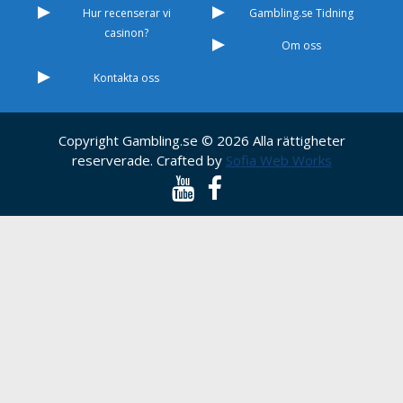
Hur recenserar vi
Gambling.se Tidning
casinon?
Om oss
Kontakta oss
Copyright Gambling.se © 2026 Alla rättigheter
reserverade. Crafted by
Sofia Web Works