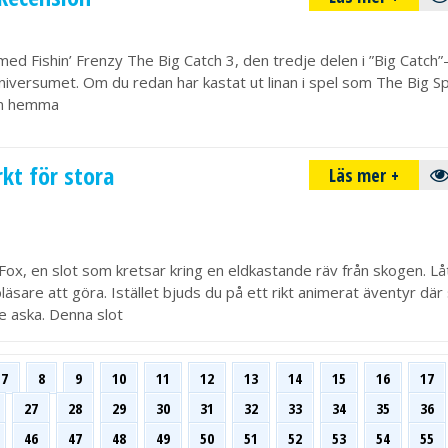
med Fishin’ Frenzy The Big Catch 3, den tredje delen i ”Big Catch”
universumet. Om du redan har kastat ut linan i spel som The Big S
om hemma
kt för stora
Läs mer
, en slot som kretsar kring en eldkastande räv från skogen. Lå
äsare att göra. Istället bjuds du på ett rikt animerat äventyr där
 aska. Denna slot
7
8
9
10
11
12
13
14
15
16
17
27
28
29
30
31
32
33
34
35
36
46
47
48
49
50
51
52
53
54
55