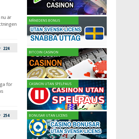
 nu är
MÅNEDENS BONUS
ttningen
224
BITCOIN CASINON
ga för
CASINON UTAN SPELPAUS
ns
254
BONUSAR UTAN LICENS