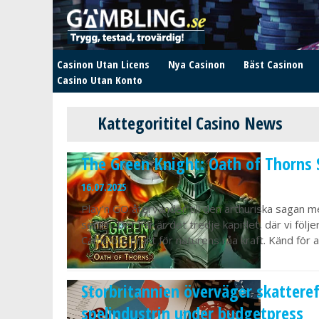
Casinon Utan Licens
Nya Casinon
Bäst Casinon
Casino Utan Konto
Casino med BankID
Alla Casinon
Casinon på Fa
Casino Videor
Gamification 
Mobilcasino
Kattegorititel Casino News
The Green Knight: Oath of Thorns 
Casino med Swish
Casinojäm
Bitcoin Ca
Inte Reko
Stängda Ca
16.07.2025
Konkurs
Play’n GO återvänder till den arthuriska sagan m
serien. Det här är det tredje kapitlet, där vi fö
Camelots prakt för naturens råa kraft. Känd för
Storbritannien överväger skattere
spelindustrin under budgetpress