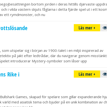
pegojbesättningen bortom jorden i deras hittills djärvaste uppdrag
ch i vilda västern skjuts fåglarna i detta fjärde spel ut i ett kosm
s av ett rymdmonster, och nu
brottslösande
Läs mer
 som utspelar sig i början av 1900-talet i en miljö inspirerad av
etektiv på jakt efter ledtrådar, där du navigerar genom misstänk
 Spelet introducerar Mystery-symboler som låser upp
ns Rike i
Läs mer
 Bullshark Games, skapad för spelare som gillar expanderande hju
isk värld med asiatisk tema och bjuder på en unik kombination av 