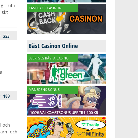
 – ut i
CASHBACK CASINON
iskt
255
Bäst Casinon Online
SVERIGES BÄSTA CASINO
ta
MÅNEDENS BONUS
189
l och
charm och