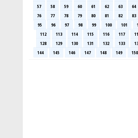
57
58
59
60
61
62
63
64
76
77
78
79
80
81
82
83
95
96
97
98
99
100
101
112
113
114
115
116
117
1
128
129
130
131
132
133
1
144
145
146
147
148
149
150