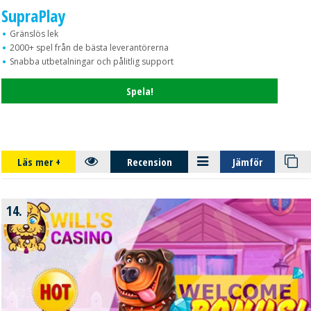
SupraPlay
Gränslös lek
2000+ spel från de bästa leverantörerna
Snabba utbetalningar och pålitlig support
Spela!
Läs mer
+
Recension
Jämför
14.