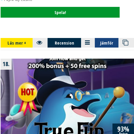
Spela!
Läs mer
+
Recension
Jämför
18.
93%
Betyg