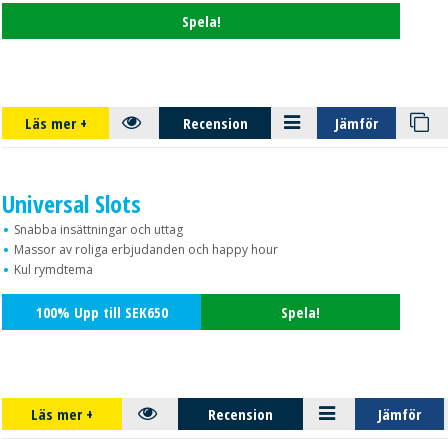
Spela!
Läs mer
+
Recension
Jämför
26.
Universal Slots
Snabba insättningar och uttag
Massor av roliga erbjudanden och happy hour
Kul rymdtema
100% Upp till SEK650
Spela!
Läs mer
+
Recension
Jämför