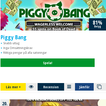
81%
Betyg
Piggy Bang
Snabb uttag
Inga Omsättningskrav
Riktiga pengar på alla satsningar
Spela!
Läs mer
+
Recension
Jämför
20.