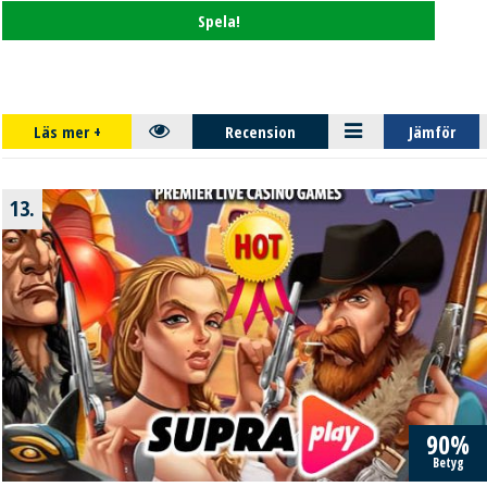
Spela!
Läs mer
+
Recension
Jämför
13.
90%
Betyg