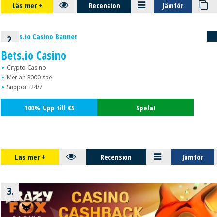
Läs mer
+
Recension
Jämför
2.
Bets.io Casino
Crypto Casino
Mer än 3000 spel
Support 24/7
100% Upp till €5
Spela!
Läs mer
+
Recension
Jämför
3.