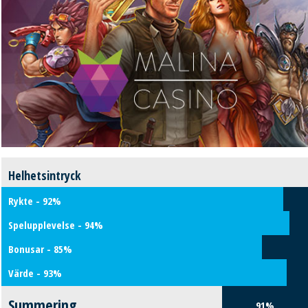
Helhetsintryck
Rykte - 92%
Spelupplevelse - 94%
Bonusar - 85%
Värde - 93%
Summering
91%