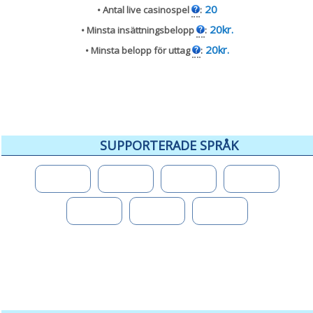
20
• Antal live casinospel
:
20kr.
• Minsta insättningsbelopp
:
20kr.
• Minsta belopp för uttag
:
SUPPORTERADE SPRÅK