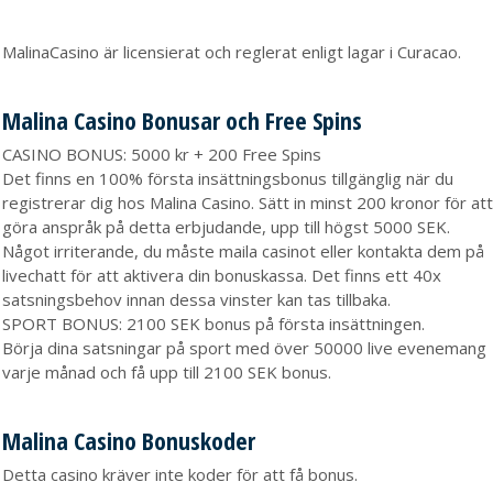
MalinaCasino är licensierat och reglerat enligt lagar i Curacao.
Malina Casino Bonusar och Free Spins
CASINO BONUS: 5000 kr + 200 Free Spins
Det finns en 100% första insättningsbonus tillgänglig när du
registrerar dig hos Malina Casino. Sätt in minst 200 kronor för att
göra anspråk på detta erbjudande, upp till högst 5000 SEK.
Något irriterande, du måste maila casinot eller kontakta dem på
livechatt för att aktivera din bonuskassa. Det finns ett 40x
satsningsbehov innan dessa vinster kan tas tillbaka.
SPORT BONUS: 2100 SEK bonus på första insättningen.
Börja dina satsningar på sport med över 50000 live evenemang
varje månad och få upp till 2100 SEK bonus.
Malina Casino Bonuskoder
Detta casino kräver inte koder för att få bonus.