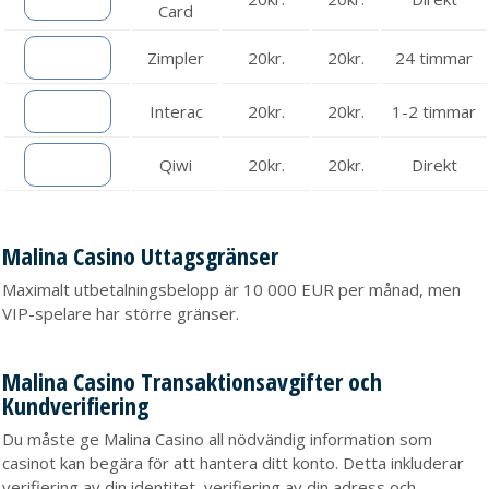
Card
Zimpler
20kr.
20kr.
24 timmar
Interac
20kr.
20kr.
1-2 timmar
Qiwi
20kr.
20kr.
Direkt
Malina Casino Uttagsgränser
Maximalt utbetalningsbelopp är 10 000 EUR per månad, men
VIP-spelare har större gränser.
Malina Casino Transaktionsavgifter och
Kundverifiering
Du måste ge Malina Casino all nödvändig information som
casinot kan begära för att hantera ditt konto. Detta inkluderar
verifiering av din identitet, verifiering av din adress och