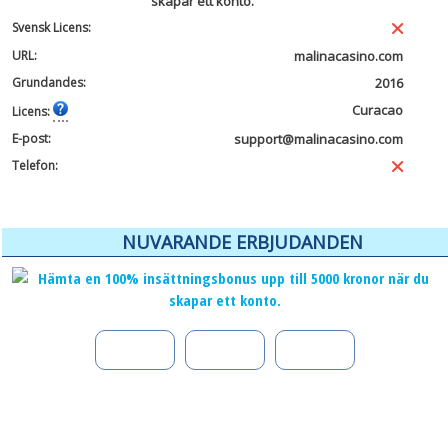
skapar ett konto.
Svensk Licens:
URL:
malinacasino.com
Grundandes:
2016
Curacao
Licens:
E-post:
support@malinacasino.com
Telefon:
NUVARANDE ERBJUDANDEN