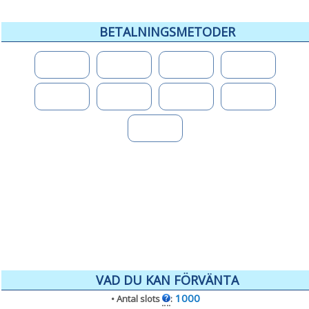
BETALNINGSMETODER
VAD DU KAN FÖRVÄNTA
1000
• Antal slots
: