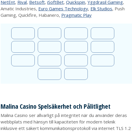
NetEnt
,
Rival
,
Betsoft
,
iSoftBet
,
Quickspin
,
Yggdrasil Gaming
,
Amatic Industries,
Euro Games Technology
,
Elk Studios
, Push
Gaming, Quickfire, Habanero,
Pragmatic Play
Malina Casino Spelsäkerhet och Pålitlighet
Malina Casino ser allvarligt på integritet när du använder deras
webbplats med hänsyn till kapaciteten för modern teknik
inklusive ett säkert kommunikationsprotokoll via internet TLS 1.2