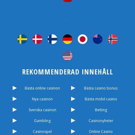
REKOMMENDERAD INNEHÅLL
Bästa online casinon
Bästa casino bonus
Nya casinon
Bästa mobil casino
Svenska casinon
Betting
Gambling
Casinonyheter
Casinospel
Online Casino