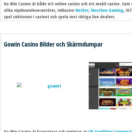
Go Win Casino är både ett online casino och ett mobil casino. So
olika mjukvaruleverantörer, inklusive
NetEnt
,
NextGen Gaming
, IG
spel sektionen i casinot och spela mot riktiga live dealers.
Gowin Casino Bilder och Skärmdumpar
Go Win Casino är licensierat och reglerat av
UK Gambling Commiss