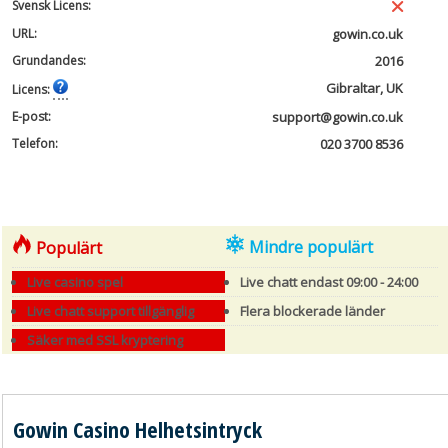
Svensk Licens:
URL:
gowin.co.uk
Grundandes:
2016
Gibraltar, UK
Licens:
E-post:
support@gowin.co.uk
Telefon:
020 3700 8536
Mindre populärt
Populärt
Live casino spel
Live chatt endast 09:00 - 24:00
Live chatt support tillgänglig
Flera blockerade länder
Säker med SSL kryptering
Gowin Casino Helhetsintryck