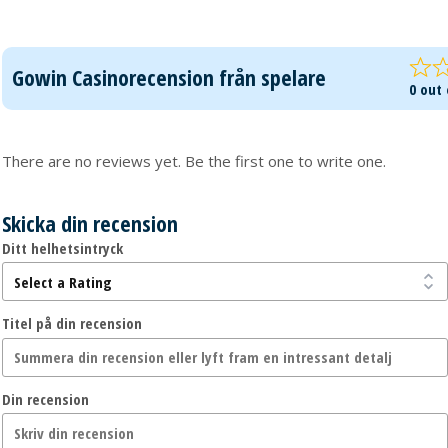
Gowin Casinorecension från spelare
0 out 
There are no reviews yet. Be the first one to write one.
Skicka din recension
Ditt helhetsintryck
Titel på din recension
Din recension