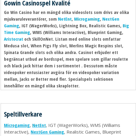
Gowin Casinospel Kvalité
Go Win Casino har en mängd olika videoslots som drivs av olika
mjukvaruleverantörer, som
NetEnt
,
Microgaming
,
NextGen
Gaming
, IGT (WagerWorks), Lightning Box, Realistic Games,
Big
Time Gaming
, WMS (Williams Interactive), Blueprint Gaming,
Aristocrat
och SkillOnNet. Listan med online slots omfattar
Medusa slot, When Pigs Fly slot, Merlins Magic Respins slot,
Spinata Grande slots och olika andra. Casinot erbjuder ett
begränsat utbud av bordsspel, men spelare som gillar roulette
och black jack hittar dem i sortimentet . Dessutom måste
videopoker entusiaster avgöra för en videopoker variation
mellan, Jacks or Better med fler. Specialspels sektionen
innehåller en mängd olika skraplotter.
Speltillverkare
Microgaming
,
NetEnt
, IGT (WagerWorks), WMS (Williams
Interactive),
NextGen Gaming
, Realistic Games, Blueprint