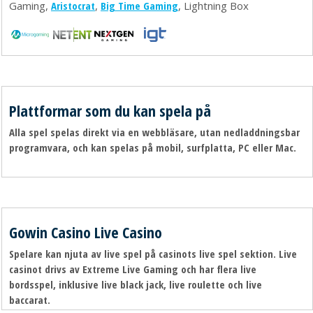
Gaming,
Aristocrat
,
Big Time Gaming
, Lightning Box
Plattformar som du kan spela på
Alla spel spelas direkt via en webbläsare, utan nedladdningsbar
programvara, och kan spelas på mobil, surfplatta, PC eller Mac.
Gowin Casino Live Casino
Spelare kan njuta av live spel på casinots live spel sektion. Live
casinot drivs av Extreme Live Gaming och har flera live
bordsspel, inklusive live black jack, live roulette och live
baccarat.