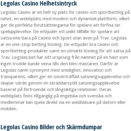
Legolas Casino Helhetsintryck
Legolas Casino är en helt ny plats för casino och sportbetting på
nätet, en webbplats med modern och dynamisk plattform, vilket
ger de perfekta förutsättningarna för spelare att förfina sin
spelupplevelse. De erbjuder ett unikt tillfälle för spelare att
satsa inte bara på Casino och Sport utan även på Trav. Legolas
är en one-stop betting lösning. De erbjuder bra casino och
sportbetting-produkter samt en utmärkt lösning för att satsa på
Trav. Legolas.bet har sitt ursprung från namnet på en häst som
ingen trodde kunde vinna tills den blev mästaren. Därför är
Legolas namn synonymt med smidighet, innovation och
transparens, vilket ger en oöverträffad satsningsupplevelse och
skapar värde genom en skräddarsydd satsningsupplevelse
baserat på förtroende och långsiktiga relationer. Deras
webbplats finns tillgänglig på engelska och svenska och
medlemmar kan spela direkt via en webbläsare på datorn eller
mobilen.
Legolas Casino Bilder och Skärmdumpar