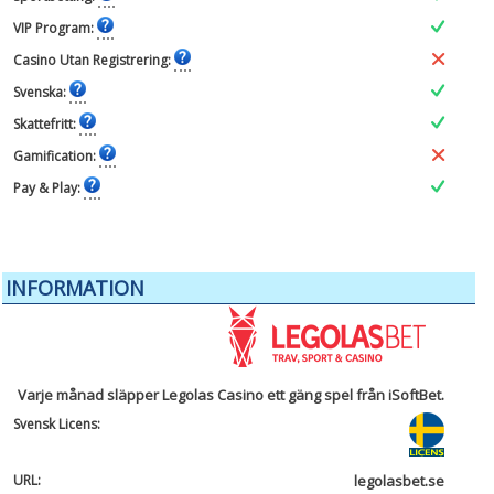
VIP Program:
Casino Utan Registrering:
Svenska:
Skattefritt:
Gamification:
Pay & Play:
INFORMATION
Varje månad släpper Legolas Casino ett gäng spel från iSoftBet.
Svensk Licens:
URL:
legolasbet.se