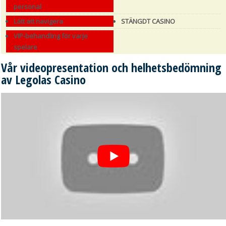
personal
Lätt att navigera
STÄNGDT CASINO
VIP-behandling för varje
spelare
Vår videopresentation och helhetsbedömning
av Legolas Casino