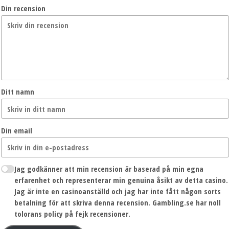
Din recension
Ditt namn
Din email
Jag godkänner att min recension är baserad på min egna
erfarenhet och representerar min genuina åsikt av detta casino.
Jag är inte en casinoanställd och jag har inte fått någon sorts
betalning för att skriva denna recension. Gambling.se har noll
tolorans policy på fejk recensioner.