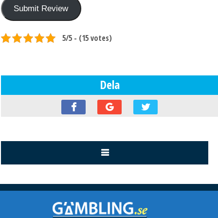
Submit Review
5/5 - (15 votes)
Dela