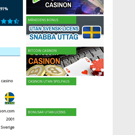
91%
MÅNEDENS BONUS
BITCOIN CASINON
 casino
CASINON UTAN SPELPAUS
son.com
BONUSAR UTAN LICENS
2001
 Sverige