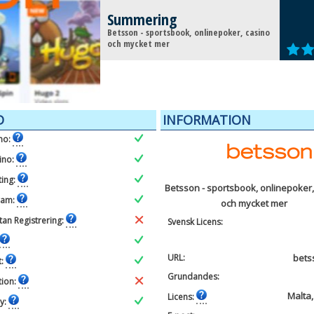
Summering
Betsson - sportsbook, onlinepoker, casino
och mycket mer
D
INFORMATION
ino:
ino:
ting:
Betsson - sportsbook, onlinepoker,
ram:
och mycket mer
tan Registrering:
Svensk Licens:
URL:
bets
t:
Grundandes:
tion:
Malta,
Licens:
ay: