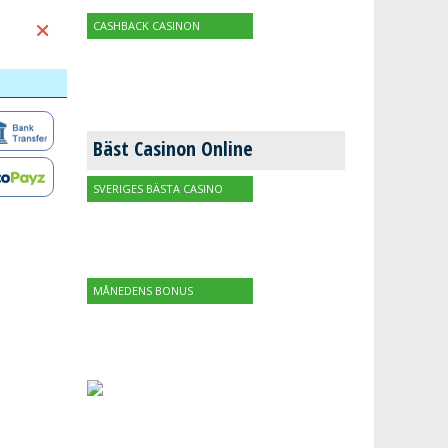
CASHBACK CASINON
Bäst Casinon Online
SVERIGES BÄSTA CASINO
MÅNEDENS BONUS