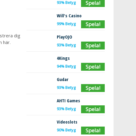
Spela!
93% Betyg
Will's Casino
Spela!
99% Betyg
strera dig
PlayOJO
m här.
Spela!
93% Betyg
4Kings
Spela!
94% Betyg
Gudar
Spela!
93% Betyg
AHTI Games
Spela!
93% Betyg
Videoslots
ark i
Spela!
90% Betyg