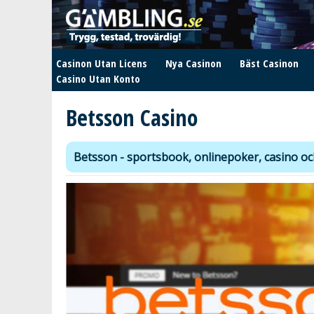
Casinon Utan Licens
Nya Casinon
Bäst Casinon
Casino Utan Konto
Casino med BankID
Alla Casinon
Casinon på Fa
Casino Videor
Gamification 
Mobilcasino
Betsson Casino
Betsson - sportsbook, onlinepoker, casino o
Casino med Swish
Casinojäm
Bitcoin Ca
Inte Reko
Stängda Ca
Konkurs