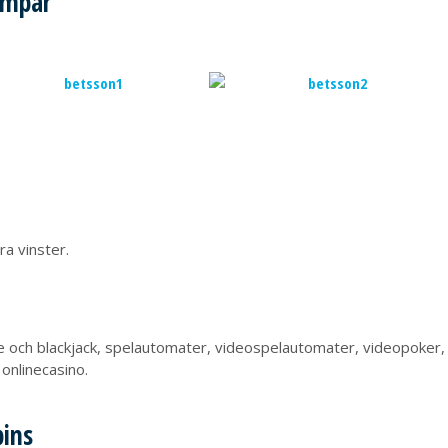
umpar
a vinster.
e och blackjack, spelautomater, videospelautomater, videopoker,
 onlinecasino.
pins