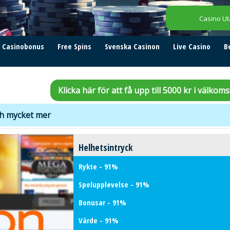
Casino Ut
Casinobonus
Free Spins
Svenska Casinon
Live Casino
B
ktura
ecensioner
Casinon
Casinoturneringar
Cashback Casinobonus
Casinobonusar Juli 2019
Casinobonusar Juni 2019
Exklusiva Bonusar endast för Gambling.se
Casino VIP Program
Bonus utan Insättningskrav
Casino Insättningsbonus
400% Casino Insättningsbonus
300% Casino Insättningsbonus
200% Casino Insättningsbonus
100% Casino Insättningsbonus
Bonusar Utan Omsättningskrav
Casinobonus Kalkylator
10 Free Spins Utan Insättning Casinobonus
20 Free Spins Casinobonusar
50 Free Spins Casinobonusar
100 Free Spins Casinobonusar
200 Free Spins Casinobonusar
Svensk Spellicens
Vad som ändras med den nya sven
Introduktion ti
Live Dealer Cas
Teknologin Bak
Live Casino Mj
Live Dealer Ca
Spela Live Dea
Bäst Betalande
VIP Live Deale
spellagen?
Klicka här för att få upp till 5000 kr i välkom
ch mycket mer
förelseverktyg
sinon
mmenderade Casinon
sinon eller som gått i
Helhetsintryck
Rykte - 91%
Spelupplevelse - 91%
Bonusar - 91%
Värde - 91%