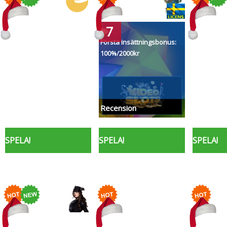
Recensio
6
7
8
Första insättningsbonus:
10%
100%/2000kr
vecko
Första
cashback
insättningsbonus:
100%/1000
kr
Recension
SPELA!
SPELA!
SPELA!
Recension
Recension
Recensio