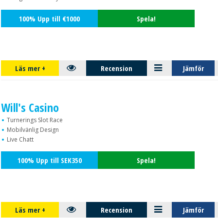
100% Upp till €1000
Spela!
Läs mer
+
Recension
Jämför
2.
Will's Casino
Turnerings Slot Race
Mobilvänlig Design
Live Chatt
100% Upp till SEK350
Spela!
Läs mer
+
Recension
Jämför