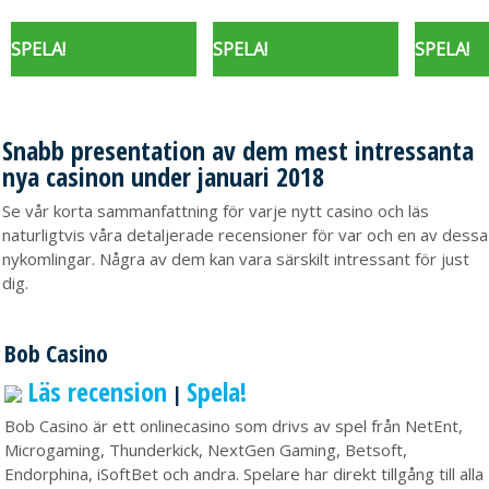
Dead
SPELA!
SPELA!
SPELA!
Snabb presentation av dem mest intressanta
nya casinon under januari 2018
Se vår korta sammanfattning för varje nytt casino och läs
naturligtvis våra detaljerade recensioner för var och en av dessa
nykomlingar. Några av dem kan vara särskilt intressant för just
dig.
Bob Casino
Läs recension
Spela!
|
Bob Casino är ett onlinecasino som drivs av spel från NetEnt,
Microgaming, Thunderkick, NextGen Gaming, Betsoft,
Endorphina, iSoftBet och andra. Spelare har direkt tillgång till alla