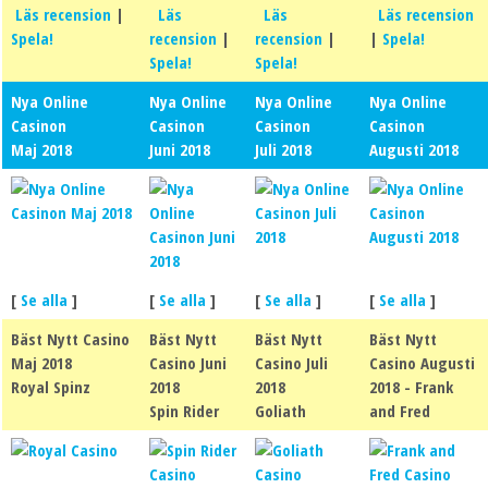
Läs recension
|
Läs
Läs
Läs recension
Spela!
recension
|
recension
|
|
Spela!
Spela!
Spela!
Nya Online
Nya Online
Nya Online
Nya Online
Casinon
Casinon
Casinon
Casinon
Maj 2018
Juni 2018
Juli 2018
Augusti 2018
[
Se alla
]
[
Se alla
]
[
Se alla
]
[
Se alla
]
Bäst Nytt Casino
Bäst Nytt
Bäst Nytt
Bäst Nytt
Maj 2018
Casino Juni
Casino Juli
Casino Augusti
Royal Spinz
2018
2018
2018 - Frank
Spin Rider
Goliath
and Fred