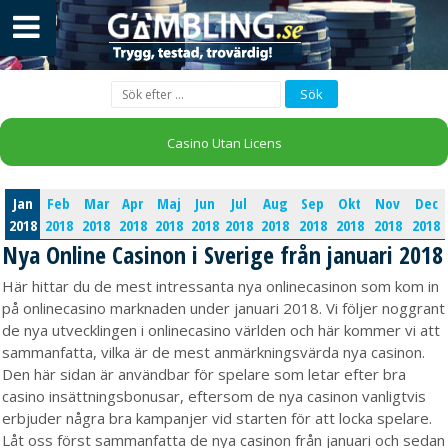
Casino Utan Licens
Jan
Feb
Mar
Apr
Maj
Jun
Jul
Aug
Sep
Okt
Nov
Dec
2018
2018
2018
2018
2018
2018
2018
2018
2018
2018
2018
2018
Nya Online Casinon i Sverige från januari 2018
Här hittar du de mest intressanta nya onlinecasinon som kom in
på onlinecasino marknaden under januari 2018. Vi följer noggrant
de nya utvecklingen i onlinecasino världen och här kommer vi att
sammanfatta, vilka är de mest anmärkningsvärda nya casinon.
Den här sidan är användbar för spelare som letar efter bra
casino insättningsbonusar, eftersom de nya casinon vanligtvis
erbjuder några bra kampanjer vid starten för att locka spelare.
Låt oss först sammanfatta de nya casinon från januari och sedan