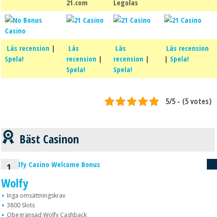
21.com
Legolas
Läs recension
|
Läs
Läs
Läs recension
Spela!
recension
|
recension
|
|
Spela!
Spela!
Spela!
5/5 - (5 votes)
Bäst Casinon
1.
Wolfy
Inga omsättningskrav
3800 Slots
Obegränsad Wolfy Cashback