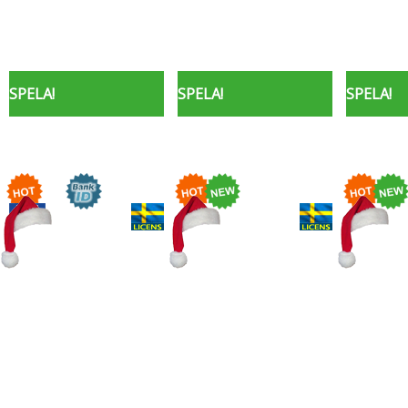
SPELA!
SPELA!
SPELA!
Recension
Recension
Recensio
26
27
28
Första
Första
Första
insättningsbonus:
insättningsbonus:
insättning
100%/6000kr.
100%/3000
100
+100
kr
Spins
FS
+
på
50
Book
FS
of