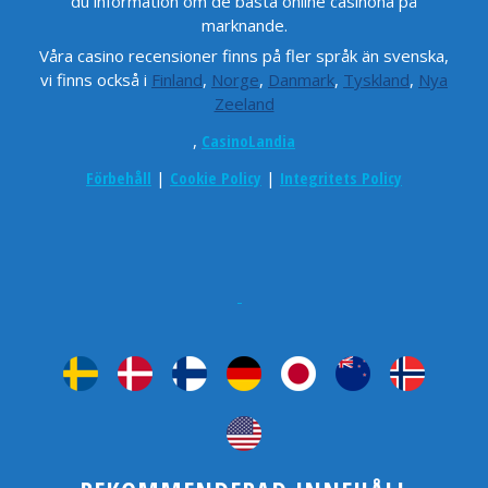
du information om de bästa online casinona på
marknande.
Våra casino recensioner finns på fler språk än svenska,
vi finns också i
Finland
,
Norge
,
Danmark
,
Tyskland
,
Nya
Zeeland
,
CasinoLandia
Förbehåll
|
Cookie Policy
|
Integritets Policy