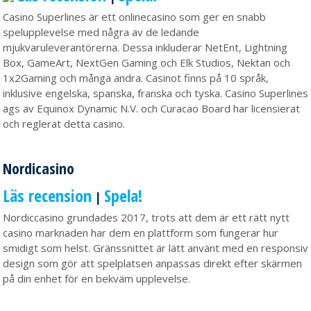
Casino Superlines är ett onlinecasino som ger en snabb
spelupplevelse med några av de ledande
mjukvaruleverantörerna. Dessa inkluderar NetEnt, Lightning
Box, GameArt, NextGen Gaming och Elk Studios, Nektan och
1x2Gaming och många andra. Casinot finns på 10 språk,
inklusive engelska, spanska, franska och tyska. Casino Superlines
ägs av Equinox Dynamic N.V. och Curacao Board har licensierat
och reglerat detta casino.
Nordicasino
Läs recension
Spela!
|
Nordiccasino grundades 2017, trots att dem är ett rätt nytt
casino marknaden har dem en plattform som fungerar hur
smidigt som helst. Gränssnittet är lätt använt med en responsiv
design som gör att spelplatsen anpassas direkt efter skärmen
på din enhet för en bekväm upplevelse.