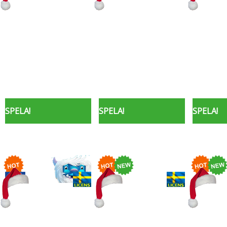
11
12
13
Första
Första
Första
insättningsbonus:
insättningsbonus:
insättning
400%/8000
400%/8000kr
200%/1000
kr
kr
SPELA!
SPELA!
SPELA!
Recension
Recension
Recensio
16
17
18
Första
Bonus
Första
insättningsbonus:
Utan
insättning