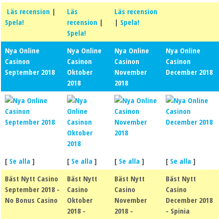
Läs recension
|
Läs
Läs recension
Spela!
recension
|
|
Spela!
Spela!
Nya Online
Nya Online
Nya Online
Nya Online
Casinon
Casinon
Casinon
Casinon
September 2018
Oktober
November
December 2018
2018
2018
[
Se alla
]
[
Se alla
]
[
Se alla
]
[
Se alla
]
Bäst Nytt Casino
Bäst Nytt
Bäst Nytt
Bäst Nytt
September 2018 -
Casino
Casino
Casino
No Bonus Casino
Oktober
November
December 2018
2018 -
2018 -
- Spinia