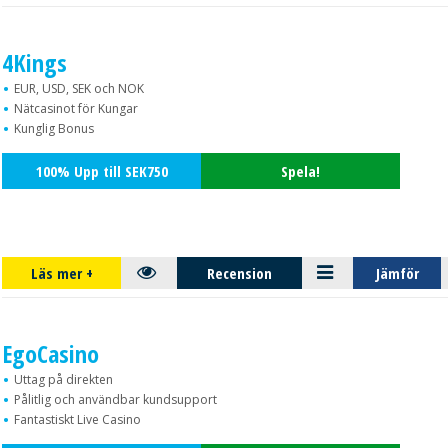
6.
4Kings
EUR, USD, SEK och NOK
Nätcasinot för Kungar
Kunglig Bonus
100% Upp till SEK750
Spela!
Läs mer
+
Recension
Jämför
7.
EgoCasino
Uttag på direkten
Pålitlig och användbar kundsupport
Fantastiskt Live Casino