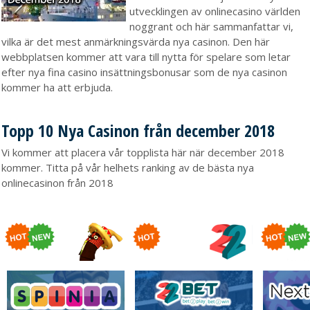
utvecklingen av onlinecasino världen
noggrant och här sammanfattar vi,
vilka är det mest anmärkningsvärda nya casinon. Den här
webbplatsen kommer att vara till nytta för spelare som letar
efter nya fina casino insättningsbonusar som de nya casinon
kommer ha att erbjuda.
Topp 10 Nya Casinon från december 2018
Vi kommer att placera vår topplista här när december 2018
kommer. Titta på vår helhets ranking av de bästa nya
onlinecasinon från 2018