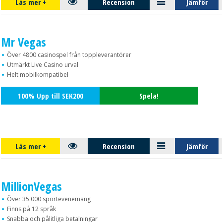
Gambling.se är en oberoende plattform som erbjuder
recensioner av online casinon, spel, casino bonus och
spelautomater. Med oss kan du alltid ta reda på de unika
casino bonusarna och free spins hos Svenska Casinon.
Läs våra recensioner så att du kan själv välja det bästa
online casinot – Gambling.se ger dig aktuella betyg,
recenssioner och spelartiklar, tack vare dessa guider får
du information om de bästa online casinona på
marknande.
Våra casino recensioner finns på fler språk än svenska,
vi finns också i
Finland
,
Norge
,
Danmark
,
Tyskland
,
Nya
Zeeland
,
CasinoLandia
Förbehåll
|
Cookie Policy
|
Integritets Policy