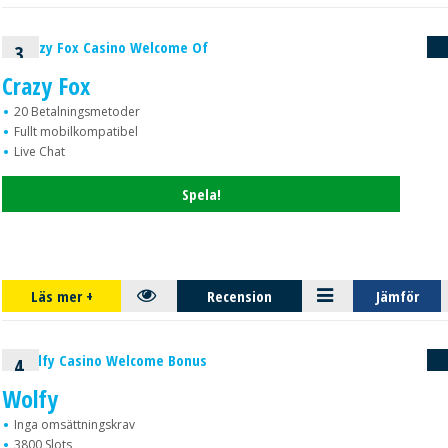
Turneringar och generösa priser
100% Upp till €500
Spela!
Läs mer
+
Recension
Jämför
9.
Sons Of Slots
Över 20 Spelleverantörer
Unika och dagliga erbjudanden
MGA licens
50% Upp till €400
Spela!
Läs mer
+
Recension
Jämför