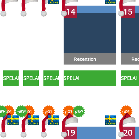
+100
20
+
kr
FS
Free
300FS
+
+10%
Spins
210FS
Cashback
på
Magic
Oak
Recension
Recension
Recension
Recension
Recension
21
22
23
24
25
Första
Första
Första
Första
Första
insättningsbonus:
insättningsbonus:
insättningsbonus:
insättningsbonus:
insättningsb
SPELA!
SPELA!
SPELA!
SPELA!
SPELA!
10%
10%
100%/1000
Direkt
100%/20,000k
Cashback
Cashback
kr
via
+20
BankID
FS
Recension
Recension
Recension
Recension
Recension
26
27
28
29
30
Första
Första
Första
Första
Första
insättningsbonus:
insättningsbonus:
insättningsbonus:
insättningsbonus:
insättningsb
SPELA!
SPELA!
SPELA!
SPELA!
SPELA!
100%/6000kr.
100%/3000
100
100
100%/10000k