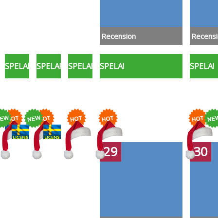
Läs recension
Spela!
|
22bet.com är en casino och sportbetting webbplats där du
hittar allt det moderna odds har att erbjuda: bredaste möjliga
valet av marknader på alla sporter samt bekväma betalningar,
snabba uttag, ett unikt belöningssystem för lojala kunder och
mycket mer. De accepterar alla typer av spel – singlar,
ackumulatorer, system, kedjor och mer. 22bet Casino erbjuder
också snabb registrering, generösa bonusprogram och VIP-
belöningar, regelbundna kampanjer med priser och massor av
spel. Spelare kan njuta av sina favoritspel, bord och live spel från
flera ledande mjukvaruleverantörer som Microgaming, NextGen
Gaming, Thunderkick, Betsoft och mycket mer. 22bet.com-
webbplatsen kan användas på 50 olika språk!
Dream Vegas
Läs recension
Spela!
|
Dreams Vegas Casino är ett casino med innovativt Vegas-tema