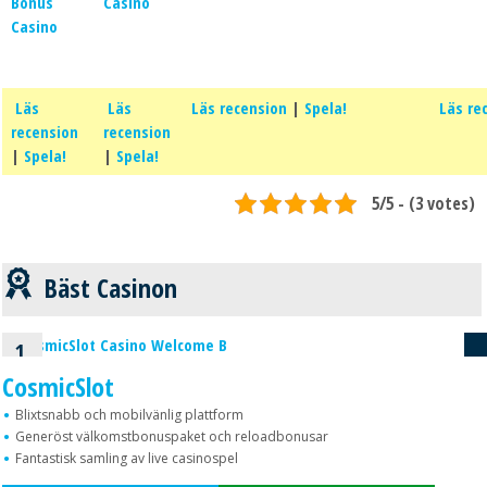
Full mobilkompatibilitet
Få tillgång till support via livechatt
100% Upp till €200
Spela!
Läs mer
+
Recension
Jämför
6.
Mr Vegas
Över 4800 casinospel från toppleverantörer
Utmärkt Live Casino urval
Helt mobilkompatibel
100% Upp till SEK200
Spela!