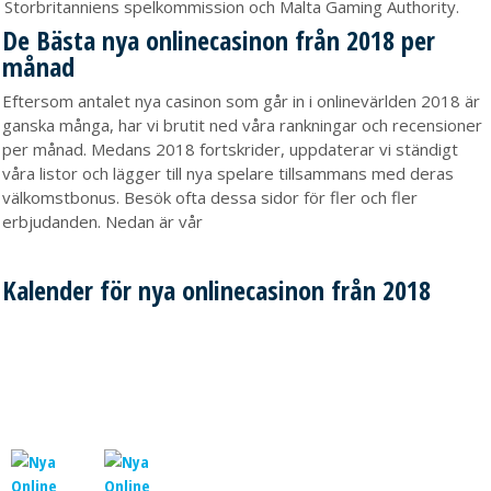
Bäst Nytt Casino
Bäst Nytt
Bäst Nytt
Bäst Nytt
Maj 2018
Casino Juni
Casino Juli
Casino Augusti
Royal Spinz
2018
2018
2018 - Frank
Spin Rider
Goliath
and Fred
Läs recension
|
Läs
Läs recension
Spela!
recension
|
|
Spela!
Spela!
Nya Online
Nya Online
Nya Online
Nya Online
Casinon
Casinon
Casinon
Casinon
September 2018
Oktober
November
December 2018
2018
2018