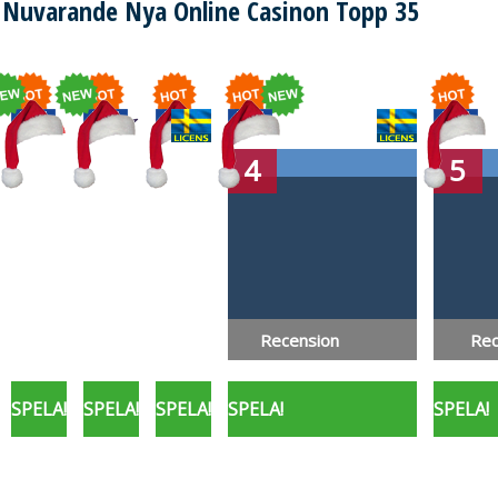
Nuvarande Nya Online Casinon Topp 35
+
+
200
100
FS
FS
Recension
Recension
Recension
Recension
Recension
1
2
3
4
5
3100+
Första
Första
Första
Första
Casinospel
insättningsbonus:
insättningsbonus:
insättningsbonus:
insättningsb
SPELA!
SPELA!
SPELA!
SPELA!
SPELA!
100%/2000
100%/3,000kr
100
Sätt
kr
+100
omsättningsfria
in
+
Zee-
free
100
100
spins
spins
kr,
FS
på
+
få
Starburst
30
600
ekstra
kr
Recension
Recension
Recension
Recension
6
7
8
9
10
att
spela
Första
Första
10%
10%
10%
för
insättningsbonus:
insättningsbonus:
vecko
vecko
vecko
SPELA!
SPELA!
SPELA!
SPELA!
SPELA!
+50
100%/1000
100%/2000kr
cashback
cashback
cashback