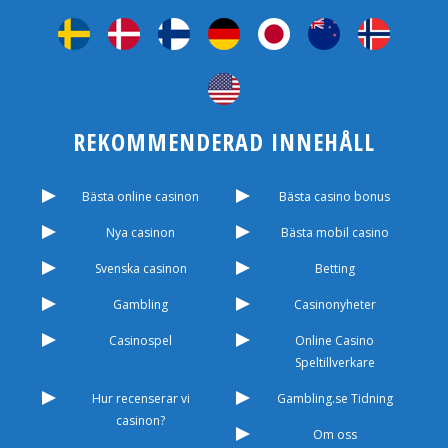
REKOMMENDERAD INNEHÅLL
Bästa online casinon
Bästa casino bonus
Nya casinon
Bästa mobil casino
Svenska casinon
Betting
Gambling
Casinonyheter
Casinospel
Online Casino
Speltillverkare
Hur recenserar vi
Gambling.se Tidning
casinon?
Om oss