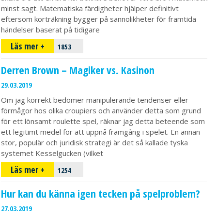
minst sagt. Matematiska färdigheter hjälper definitivt
eftersom korträkning bygger på sannolikheter för framtida
händelser baserat på tidigare
Läs mer
1853
Derren Brown – Magiker vs. Kasinon
29.03.2019
Om jag korrekt bedömer manipulerande tendenser eller
förmågor hos olika croupiers och använder detta som grund
för ett lönsamt roulette spel, räknar jag detta beteende som
ett legitimt medel för att uppnå framgång i spelet. En annan
stor, populär och juridisk strategi är det så kallade tyska
systemet Kesselgucken (vilket
Läs mer
1254
Hur kan du känna igen tecken på spelproblem?
27.03.2019