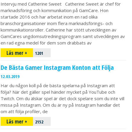
Intervju med Catherine Sweet Catherine Sweet är chef för
marknadsföring och kommunikation på GamCare. Hon
startade 2016 och har arbetat inom en rad olika
branschorganisationer inom flera marknadsförings- och
kommunikationsroller. Catherine har stött utvecklingen av
GamCares ungdomsutredningsprogram samt utvecklingen av
en rad egna medel för dem som drabbats av
Läs mer
1201
De Bästa Gamer Instagram Konton att Följa
12.03.2019
Har du någon koll på de bästa spelarna på Instagram att
följa? När det gäller spel händer mycket på YouTube och
Twitch. Om du älskar spel är det dock spelare som du inte vill
missa på Instagram. Om du är ny på Instagram handlar det
om att följa profiler, de
Läs mer
2152