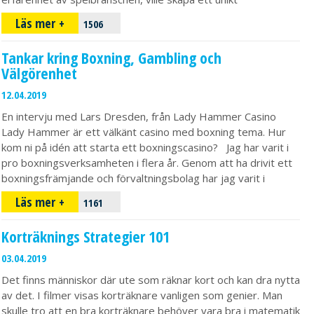
Läs mer
1506
Tankar kring Boxning, Gambling och
Välgörenhet
12.04.2019
En intervju med Lars Dresden, från Lady Hammer Casino
Lady Hammer är ett välkänt casino med boxning tema. Hur
kom ni på idén att starta ett boxningscasino? Jag har varit i
pro boxningsverksamheten i flera år. Genom att ha drivit ett
boxningsfrämjande och förvaltningsbolag har jag varit i
Läs mer
1161
Korträknings Strategier 101
03.04.2019
Det finns människor där ute som räknar kort och kan dra nytta
av det. I filmer visas korträknare vanligen som genier. Man
skulle tro att en bra korträknare behöver vara bra i matematik