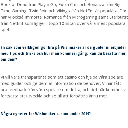
Book of Dead från Play n Go, Extra Chilli och Bonanza från Big
Time Gaming, Twin Spin och Vikings från NetEnt är populära. Där
har vi också Immortal Romance från Microgaming samt Starburst
från NetEnt som ligger i topp 10 listan över våra mest populära
spel.
En sak som verkligen gör bra på Wishmaker är de guider ni erbjuder
med tips och tricks och hur man kommer igång. Kan du berätta mer
om dem?
Vi vill vara transparenta som ett casino och hjälpa våra spelare
med guider och ge dem all information de behöver. Vi har fått
bra feedback från våra spelare om detta, och det här kommer vi
fortsätta att utveckla och se till att förbättra ännu mer.
Några nyheter för
Wishmaker
casino under 2019?