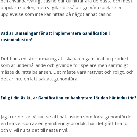
och användarvänligt casino där du hittar alla de bästa och mest
populära spelen, men vi gillar också att ge våra spelare en
upplevelse som inte kan hittas på något annat casino.
Vad är utmaningar för att implementera Gamification i
casinoindustrin?
Det finns en stor utmaning att skapa en gamification produkt
som är underhållande och givande för spelare men samtidigt
måste du hitta balansen. Det måste vara rättvist och roligt, och
det är inte en lätt sak att genomföra.
Enligt din åsikt, är Gamification en banbrytare för den här industrin?
Jag tror det är. Vi kan se att nätcasinon som först genomförde
en bra version av en gamifieringsprodukt har det gått bra för
och vi vill nu ta det till nästa nivå.