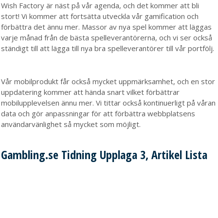
Wish Factory är näst på vår agenda, och det kommer att bli
stort! Vi kommer att fortsätta utveckla vår gamification och
förbättra det ännu mer. Massor av nya spel kommer att läggas
varje månad från de bästa spelleverantörerna, och vi ser också
ständigt till att lägga till nya bra spelleverantörer till vår portfölj.
Vår mobilprodukt får också mycket uppmärksamhet, och en stor
uppdatering kommer att hända snart vilket förbättrar
mobilupplevelsen ännu mer. Vi tittar också kontinuerligt på våran
data och gör anpassningar för att förbättra webbplatsens
användarvänlighet så mycket som möjligt.
Gambling.se Tidning Upplaga 3, Artikel Lista