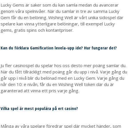
Lucky Gems är saker som du kan samla medan du avancerar
genom våra spelnivåer. När du samlar in tre av samma Lucky
Gem får du en belöning. Wishing Well är vårt unika sidospel där
spelare kan vinna ytterligare belöningar, till exempel Lucky
gems, gratis spins och kontantpriser.
Kan du förklara Gamification levela-upp ide? Hur fungerar det?
Ju fler casinospel du spelar hos oss desto mer poäng samlar du.
När du fått tillräckligt med poäng går du upp i nivå. Varje gång du
går upp i nivå blir du belönad med en Lucky Gem. Varje gång du
når den 10: e nivån, får du en Wishing Well token där du är
garanterad att vinna ett pris varje gång.
Vilka spel är mest populära på ert casino?
Många av våra spelare föredrar spel där mycket händer, som