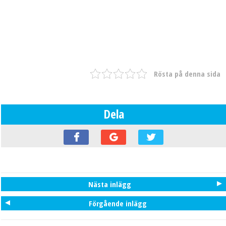
Läs mer
12.03.2019
Rösta på denna sida
Dela
Nästa inlägg
Förgående inlägg