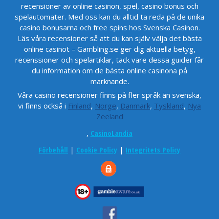
recensioner av online casinon, spel, casino bonus och
spelautomater. Med oss kan du alltid ta reda på de unika
casino bonusarna och free spins hos Svenska Casinon.
Läs våra recensioner så att du kan själv välja det bästa
online casinot – Gambling.se ger dig aktuella betyg,
recenssioner och spelartiklar, tack vare dessa guider får
du information om de bästa online casinona på
marknande.
Våra casino recensioner finns på fler språk än svenska,
vi finns också i
Finland
,
Norge
,
Danmark
,
Tyskland
,
Nya
Zeeland
,
CasinoLandia
Förbehåll
|
Cookie Policy
|
Integritets Policy