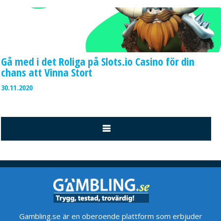
Gå med i det Roliga på Slots.io Casino för din
chans att Vinna Stort
30.11.2020
Gambling.se är en oberoende plattform som erbjuder