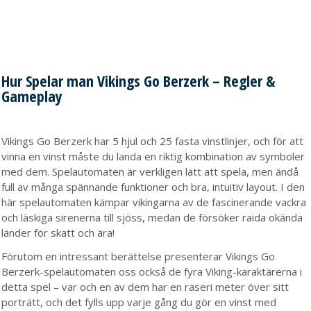
Hur Spelar man Vikings Go Berzerk – Regler &
Gameplay
Vikings Go Berzerk har 5 hjul och 25 fasta vinstlinjer, och för att
vinna en vinst måste du landa en riktig kombination av symboler
med dem. Spelautomaten är verkligen lätt att spela, men ändå
full av många spännande funktioner och bra, intuitiv layout. I den
här spelautomaten kämpar vikingarna av de fascinerande vackra
och läskiga sirenerna till sjöss, medan de försöker raida okända
länder för skatt och ära!
Förutom en intressant berättelse presenterar Vikings Go
Berzerk-spelautomaten oss också de fyra Viking-karaktärerna i
detta spel – var och en av dem har en raseri meter över sitt
porträtt, och det fylls upp varje gång du gör en vinst med