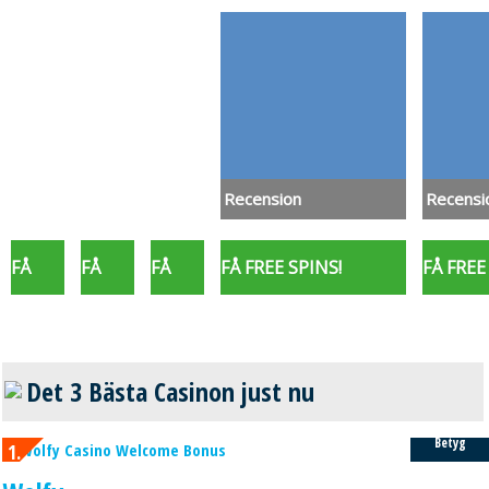
Betyg
3.
Crazy Fox
20 Betalningsmetoder
Fullt mobilkompatibel
Live Chat
Få din €0 bonus nu!
Läs mer
+
4617
Recension
Bäst Casinon Just Nu Topp 10
1.
Wolfy
Inga omsättningskrav
3800 Slots
Obegränsad Wolfy Cashback