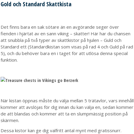
Gold och Standard Skattkista
Det finns bara en sak sötare än en avgörande seger över
fienden i hjärtat av en sann viking – skatter! Här har du chansen
att snubbla på två typer av skattkistor på hjulen – Guld och
Standard ett (Standardkistan som visas på rad 4 och Guld på rad
5), och du behöver bara en i taget för att utlösa denna special
funktion.
När kistan öppnas måste du välja mellan 5 trätavlor, vars innehåll
kommer att avslöjas för dig innan du kan välja en, sedan kommer
de att blandas och kommer att ta en slumpmässig position på
skärmen.
Dessa kistor kan ge dig valfritt antal mynt med gratissnurr.