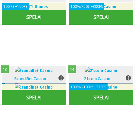
Overall Score: 93%
Overall Score: 93%
100 FS +100FS
100%/750$ +300FS
First Deposit: 100 FS
First Deposit: 100%/750$
SPELA!
SPELA!
Free Spins: 100
Free Spins: 300
Wagering Reqs:
Wagering Reqs: 40X
Minimum Deposit: 100€
Minimum Deposit: 200€
SPELA!
SPELA!
13
14
ScandiBet Casino
ScandiBet Casino
21.com Casino
21.com Casino
Overall Score: 93%
Overall Score: 88%
100%/2100kr +210FS
First Deposit:
First Deposit: 100%/2100kr
SPELA!
SPELA!
Free Spins: None
Free Spins: 210
Wagering Reqs:
Wagering Reqs: 50x
Minimum Deposit: 10€
Minimum Deposit: 250€
SPELA!
SPELA!