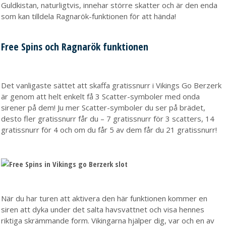
Guldkistan, naturligtvis, innehar större skatter och är den enda
som kan tilldela Ragnarök-funktionen för att hända!
Free Spins och Ragnarök funktionen
Det vanligaste sättet att skaffa gratissnurr i Vikings Go Berzerk
är genom att helt enkelt få 3 Scatter-symboler med onda
sirener på dem! Ju mer Scatter-symboler du ser på brädet,
desto fler gratissnurr får du – 7 gratissnurr för 3 scatters, 14
gratissnurr för 4 och om du får 5 av dem får du 21 gratissnurr!
När du har turen att aktivera den här funktionen kommer en
siren att dyka under det salta havsvattnet och visa hennes
riktiga skrämmande form. Vikingarna hjälper dig, var och en av