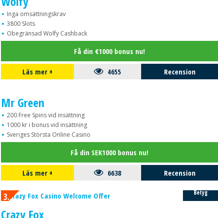
100% Upp till €1000
Spela!
Läs mer
+
Recension
Jämför
2.
Will's Casino
Turnerings Slot Race
Mobilvänlig Design
Live Chatt
100% Upp till SEK350
Spela!
Läs mer
+
Recension
Jämför