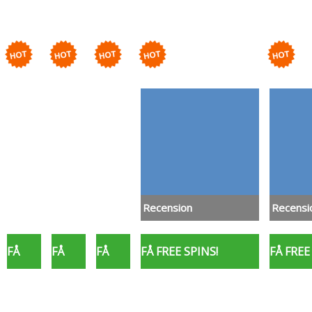
The
Deluxe
Recension
Recension
Recension
Recension
Recension
Sword
and
DIVINE
MOON
TWIN
DRAGON’S
VIKINGS
The
FORTUNE
PRINCESS
SPIN
LUCK
GO
FÅ FREE
FÅ FREE
FÅ FREE
FÅ FREE
FÅ FREE
Grail
Free
Free
Free
Free
BERZERK
Spins
Spins
Spins
Spins
Free
SPINS!
SPINS!
SPINS!
SPINS!
SPINS!
på
på
på
på
Spins
Divine
Moon
Twin
Dragon’s
på
Fortune
Princess
Spin
Luck
Vikings
Go
Berzerk
Recension
Recension
Recension
Recension
Recension
RISE
BIG
IMMORTAL
FIRE
WHO
OF
BAD
ROMANCE
JOKER
WANTS
FÅ FREE
FÅ FREE
FÅ FREE
FÅ FREE
FÅ FREE
OLYMPUS
WOLF
Free
Free
TO
Free
Free
Spins
Spins
BE
SPINS!
SPINS!
SPINS!
SPINS!
SPINS!
Spins
Spins
på
på
A
på
på
Immortal
Fire
MILLIONAIRE
Rise
Big
Romance
Joker
Free
Det 3 Bästa Casinon just nu
of
Bad
Spins
100%