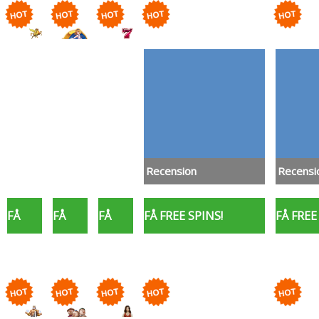
Olympus
Wolf
på
Betyg
1.
Millionaire
Wolfy
Inga omsättningskrav
3800 Slots
Obegränsad Wolfy Cashback
Få din €1000 bonus nu!
99%
Läs mer
+
4655
Recension
Betyg
2.
Mr Green
200 Free Spins vid insättning
1000 kr i bonus vid insättning
Sveriges Största Online Casino
Få din SEK1000 bonus nu!
Läs mer
+
6638
Recension
99%