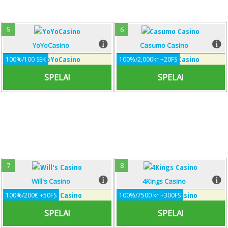
SPELA!
SPELA!
5
6
YoYoCasino
YoYoCasino
Casumo Casino
Casumo Casino
Overall Score: 94%
Overall Score: 93%
100%/100 SEK
100%/2,000kr +20FS
First Deposit: 100%/100 SEK
First Deposit: 100%/2,000kr
SPELA!
SPELA!
Free Spins: None
Free Spins: 20
Wagering Reqs: x20
Wagering Reqs: x30
Minimum Deposit: 100€
Minimum Deposit: 20€
SPELA!
SPELA!
7
8
Will's Casino
Will's Casino
4Kings Casino
4Kings Casino
Overall Score: 99%
Overall Score: 94%
100%/200€ +50FS
100%/7500 kr +300FS
First Deposit: 100%/200€
First Deposit: 100%/7500 kr
SPELA!
SPELA!
Free Spins: 50
Free Spins: 300