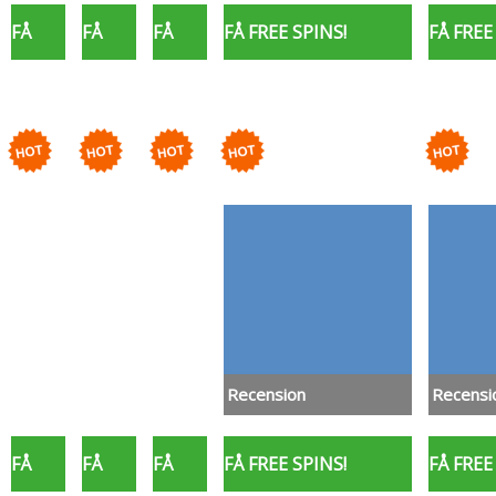
Dead
Pays
Recension
Recension
Recension
Recension
Recension
DEAD
BOOK
CHAMPIONS
BONANZA
POISONED
OR
OF
OF
Free
APPLE
FÅ FREE
FÅ FREE
FÅ FREE
FÅ FREE
FÅ FREE
ALIVE
RA
ROME
Spins
2
2
Free
Free
på
Free
SPINS!
SPINS!
SPINS!
SPINS!
SPINS!
Free
Spins
Spins
Bonanza
Spins
Spins
på
på
på
på
Book
Champions
Poisoned
Dead
of
of
apple
or
Ra
Rome
2
Recension
Recension
Recension
Recension
Recension
Alive
2
RAGING
THE
PLATINUM
MEGA
MEGA
REINDEER
SWORD
LIGHTNING
MOOLAH
FORTUNE
FÅ FREE
FÅ FREE
FÅ FREE
FÅ FREE
FÅ FREE
Free
AND
DELUXE
Free
Free
Spins
THE
Free
Spins
Spins
SPINS!
SPINS!
SPINS!
SPINS!
SPINS!
på
GRAIL
Spins
på
på
Raging
Free
på
Mega
Mega
Reindeer
Spins
Platinum
Moolah
Fortune
på
Lightning