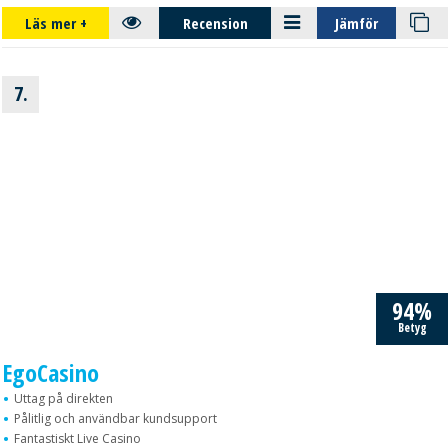
94%
Betyg
Melbet
Ett stort urval av satsningmöjligheter
Mycket professionell vadhållning
Maximal uppmärksamhet till varje kund
575% Upp till €1750
Spela!
Läs mer
+
Recension
Jämför