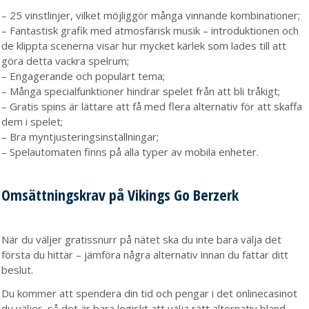
– 25 vinstlinjer, vilket möjliggör många vinnande kombinationer;
– Fantastisk grafik med atmosfärisk musik – introduktionen och
de klippta scenerna visar hur mycket kärlek som lades till att
göra detta vackra spelrum;
– Engagerande och populärt tema;
– Många specialfunktioner hindrar spelet från att bli tråkigt;
– Gratis spins är lättare att få med flera alternativ för att skaffa
dem i spelet;
– Bra myntjusteringsinställningar;
– Spelautomaten finns på alla typer av mobila enheter.
Omsättningskrav på Vikings Go Berzerk
När du väljer gratissnurr på nätet ska du inte bara välja det
första du hittar – jämföra några alternativ innan du fattar ditt
beslut.
Du kommer att spendera din tid och pengar i det onlinecasinot
du väljer, så det är bara logiskt att välja rätt alternativ bland