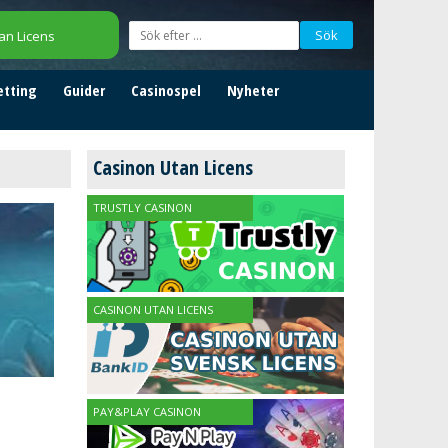
an Licens
etting
Guider
Casinospel
Nyheter
ska
ll Live Casino
inolicensiering
om ett Live Casino
ukvaruutvecklare
sinospel
ler Casinospel
 Live Casinospel
r Casinon
Sport Betting
Live Betting
Live Odds
Bookmakers
Betting Tips
Casinolicenser
Casino Betalningsmetoder
Gambling Böcker
Blackjack Spelguide
Roulette Spelguide
Poker Spelguide
Baccarat Spelguide
Craps Spelguide
Spelberoende
Ansvarsfullt Spel från Casinon
Gambling
Gambling runt om i världen
De Bästa Spelautomaterna Online 2017
Casino Speltillverkare
Gambling.se Tidning!
Artiklar, Analys och Intressant 
Gambling Psykologi
Spelreglering
Casinon Utan Licens
TRUSTLY CASINON
eSports Betting
Det Bästa Nya Slotsen från 2019
Gambling Academy
CASINON UTAN LICENS
PAY&PLAY CASINON