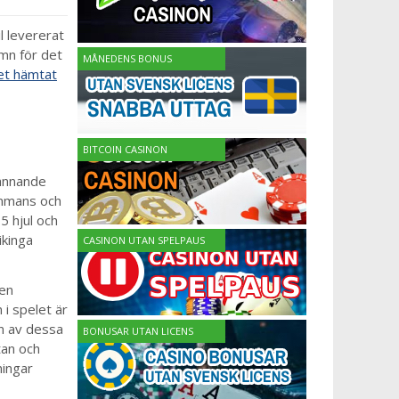
l levererat
amn för det
MÅNEDENS BONUS
et hämtat
BITCOIN CASINON
pännande
sammans och
5 hjul och
ikinga
CASINON UTAN SPELPAUS
Den
 i spelet är
En av dessa
BONUSAR UTAN LICENS
tan och
ningar