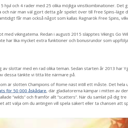
5 hjul och 4 rader med 25 olika möjliga vinstkombinationer. Det gä
och när man väl gjort detta går spelet över till Free Spins-läge d
amtidigt får man också något som kallas Ragnarök Free Spins, vilk
slot med vikingatema. Redan i augusti 2015 släpptes Vikings Go Wi
te har lika mycket extra funktioner och bonusrundor som uppfölja
 av slottar med en rad olika teman. Sedan starten år 2013 har Yg
v dessa tänkte vi titta lite närmare på.
a Rom är slotten Champions of Rome näst intill ett måste. Det hela 
ats för 50 000 åskådare
, där gladiatorerna kämpar i mitten av d
llade ”wilds” och framför allt ”scatters”. När du samlat på dig tre
het att välja om du antingen vill spela säkert eller ta chansen att 