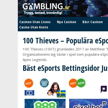
Casinon Utan Licens
Nya Casinon
Bäst Casinon
Casino Utan Konto
Casino med BankID
Alla Casinon
Casinon på Fa
Casino Videor
Gamification 
Mobilcasino
100 Thieves – Populära eSp
100 Thieves (100T) grundades 2017 av Matthew ”N
Organisationens lag tävlar i spel som populära eSp
Apex Legends.
Casino med Swish
Casinojäm
Bitcoin Ca
Inte Reko
Stängda Ca
Bäst eSports Bettingsidor J
Konkurs