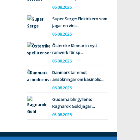
06.08.2026
Super Serge: Elektrikern som
jagar en vins...
06.08.2026
Österrike lämnar in nytt
ramverk för sp...
06.08.2026
Danmark tar emot
ansökningar om kasinolic...
06.08.2026
Gudarna blir gyllene:
Ragnarok Gold jagar ...
05.08.2026