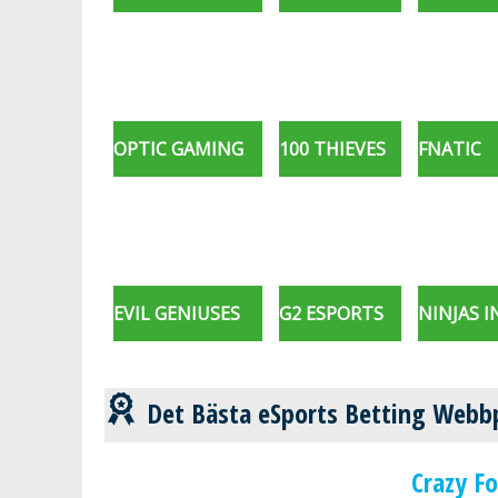
OPTIC GAMING
100 THIEVES
FNATIC
EVIL GENIUSES
G2 ESPORTS
NINJAS I
Det Bästa eSports Betting Webb
Crazy F