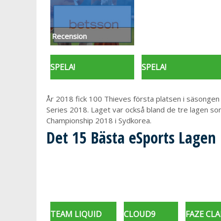
kr
Recension
SPELA!
SPELA!
År 2018 fick 100 Thieves första platsen i säsonge
Series 2018. Laget var också bland de tre lagen 
Championship 2018 i Sydkorea.
Det 15 Bästa eSports Lagen 
TEAM LIQUID
CLOUD9
FAZE CL