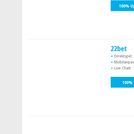
100% Up
89%
Betyg
5.
22bet
Direktspel
Mobilanpas
Live Chatt
100% U