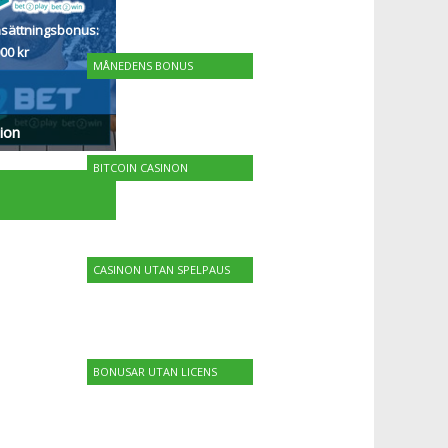
nsättningsbonus:
00 kr
MÅNEDENS BONUS
ion
BITCOIN CASINON
CASINON UTAN SPELPAUS
BONUSAR UTAN LICENS