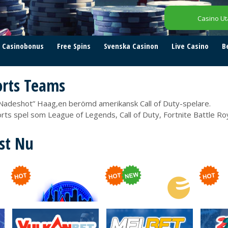
Casino Ut
Casinobonus
Free Spins
Svenska Casinon
Live Casino
B
ktura
ecensioner
Casinon
Casinoturneringar
Cashback Casinobonus
Casinobonusar Juli 2019
Casinobonusar Juni 2019
Exklusiva Bonusar endast för Gambling.se
Casino VIP Program
Bonus utan Insättningskrav
Casino Insättningsbonus
400% Casino Insättningsbonus
300% Casino Insättningsbonus
200% Casino Insättningsbonus
100% Casino Insättningsbonus
Bonusar Utan Omsättningskrav
Casinobonus Kalkylator
10 Free Spins Utan Insättning Casinobonus
20 Free Spins Casinobonusar
50 Free Spins Casinobonusar
100 Free Spins Casinobonusar
200 Free Spins Casinobonusar
Svensk Spellicens
Vad som ändras med den nya sven
Introduktion ti
Live Dealer Cas
Teknologin Bak
Live Casino Mj
Live Dealer Ca
Spela Live Dea
Bäst Betalande
VIP Live Deale
spellagen?
orts Teams
adeshot” Haag,en berömd amerikansk Call of Duty-spelare.
orts spel som League of Legends, Call of Duty, Fortnite Battle Ro
förelseverktyg
sinon
mmenderade Casinon
sinon eller som gått i
ust Nu