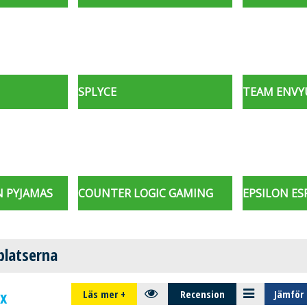
SPLYCE
TEAM ENVY
N PYJAMAS
COUNTER LOGIC GAMING
EPSILON ES
platserna
ox
Läs mer
+
Recension
Jämför