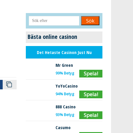
Bästa online casinon
Det Hetaste Casinon Just Nu
Mr Green
Spela!
99% Betyg
YoYoCasino
Spela!
94% Betyg
888 Casino
Spela!
93% Betyg
Casumo