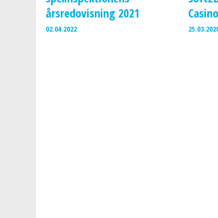
årsredovisning 2021
Casin
02.04.2022
25.03.202