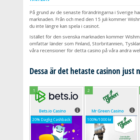
På grund av de senaste förändringarna i Sverige ha
marknaden. Från och med den 15 juli kommer Wishm
du inte längre kan spela i casinot.
Istället för den svenska marknaden kommer Wishma
omfattar länder som Finland, Storbritannien, Tyskl
våra recensioner för detta casino på våra andra we
Dessa är det hetaste casinon just 
1
2
Bets.io Casino
Bets.io Casino
Mr Green Casino
Mr Green Casino
Overall Score: 91%
Overall Score: 99%
20% Daglig Cashback
100%/1000 kr
First Deposit: 20% Daglig
First Deposit: 100%/1000 kr
Cashback
Free Spins: None
Free Spins: None
Wagering Reqs: 20