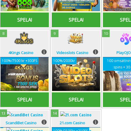
Minimum Deposit: 100€
Minimum Deposit: 20€
Minimum Depo
SPELA!
SPELA!
SPEL
SPELA!
SPELA!
SPEL
8
9
10
4Kings Casino
4Kings Casino
Videoslots Casino
Videoslots Casino
PlayOJO
Pla
Overall Score: 94%
Overall Score: 90%
Overall Sco
100%/7500 kr +300FS
100%/2000kr
100 omsättning
First Deposit: 100%/7500 kr
First Deposit: 100%/2000kr
First Depos
spins + 30
Free Spins: 300
Free Spins: None
omsättningsfria 
Wagering Reqs: 40X
Wagering Reqs:
30 eks
Minimum Deposit: 200€
Minimum Deposit: 100€
Free Spins
Wagering 
SPELA!
SPELA!
Minimum Depo
SPEL
SPELA!
SPELA!
SPEL
13
14
ScandiBet Casino
ScandiBet Casino
21.com Casino
21.com Casino
Overall Score: 93%
Overall Score: 88%
100%/2100kr +210FS