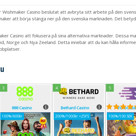
r Wishmaker Casino beslutat att avbryta sitt arbete på den sven
aker att börja stänga ner på den svenska marknaden. Det betyde
ker Casino att fokusera på sina alternativa marknader. Dessa m
and, Norge och Nya Zeeland. Detta innebär att du kan hålla infor
bbplatser.
nu
3
4
5
888 Casino
888 Casino
Bethard Casino
Bethard Casino
YoYoCasi
YoYoC
Overall Score: 93%
Overall Score: 93%
Overall Sco
100%/600kr
200%/1000kr +25FS
100%/100 SEK
First Deposit: 100%/600kr
First Deposit: 200%/1000kr
First Deposit: 
Free Spins: None
Free Spins: 25
Free Spins
Wagering Reqs:
Wagering Reqs:
Wagering Re