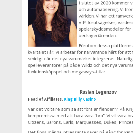
I slutet av 2020 kommer vi
och automatisering. Vi tro
världen. Vi har ett ramverk
VIP-förutsägelser, värder
spelarskyddsmodeller för 
bedrägeriärenden.
Förutom dessa plattformsba
kvartalet i år. Vi arbetar för närvarande hårt för att
smidigt när det nya varumärket integreras. Naturligt
spelleverantörer på både Wildz och det nya varumär
funktionsköpspel och megaways-titlar.
Ruslan Legenzov
Head of Affiliates,
King Billy Casino
Var det Voltaire som sa att ”bra är fienden”? På Kin
kompromissa med att bara vara ”bra”. Vi vill vara br
Citizens, Barons, Earls, Marquesses, Dukes, Princes
Det finns många intressanta saker på gång för King 