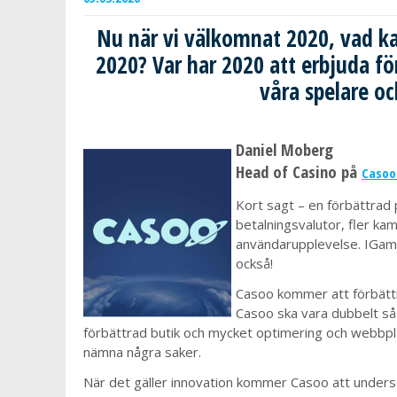
Nu när vi välkomnat 2020, vad ka
2020? Var har 2020 att erbjuda fö
våra spelare o
Daniel Moberg
Head of Casino på
Casoo
Kort sagt – en förbättrad
betalningsvalutor, fler ka
användarupplevelse. IGamin
också!
Casoo kommer att förbättra
Casoo ska vara dubbelt så
förbättrad butik och mycket optimering och webbpl
nämna några saker.
När det gäller innovation kommer Casoo att under