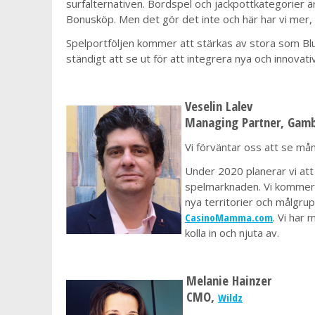
surfalternativen. Bordspel och jackpottkategorier 
Bonusköp. Men det gör det inte och här har vi mer, 
Spelportföljen kommer att stärkas av stora som B
ständigt att se ut för att integrera nya och innovati
Veselin Lalev
Managing Partner, Gamb
Vi förväntar oss att se må
Under 2020 planerar vi at
spelmarknaden. Vi kommer 
nya territorier och målgru
CasinoMamma.com
. Vi har
kolla in och njuta av.
Melanie Hainzer
CMO,
Wildz