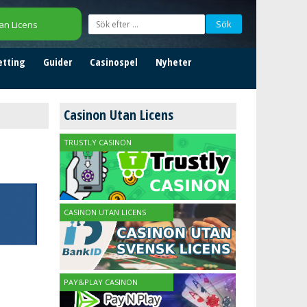
an Licens
etting
Guider
Casinospel
Nyheter
ska
ll Live Casino
inolicensiering
om ett Live Casino
ukvaruutvecklare
sinospel
ler Casinospel
 Live Casinospel
r Casinon
Sport Betting
Live Betting
Live Odds
Bookmakers
Betting Tips
Casinolicenser
Casino Betalningsmetoder
Gambling Böcker
Blackjack Spelguide
Roulette Spelguide
Poker Spelguide
Baccarat Spelguide
Craps Spelguide
Spelberoende
Ansvarsfullt Spel från Casinon
Gambling
Gambling runt om i världen
De Bästa Spelautomaterna Online 2017
Casino Speltillverkare
Gambling.se Tidning!
Artiklar, Analys och Intressant 
Gambling Psykologi
Spelreglering
Casinon Utan Licens
TRUSTLY CASINON
eSports Betting
Det Bästa Nya Slotsen från 2019
Gambling Academy
CASINON UTAN LICENS
PAY&PLAY CASINON