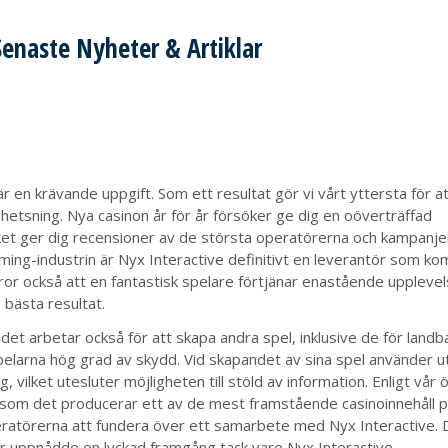
ming-industrin är Nyx Interactive definitivt en leverantör som k
tror också att en fantastisk spelare förtjänar enastående upplevel
 bästa resultat.
 det arbetar också för att skapa andra spel, inklusive de för land
spelarna hög grad av skydd. Vid skapandet av sina spel använder u
 vilket utesluter möjligheten till stöld av information. Enligt vår
ersom det producerar ett av de mest framstående casinoinnehåll 
atörerna att fundera över ett samarbete med Nyx Interactive. D
r uppnådde en lyckad framgång tack vare Nyx Interactive.
Jackpots
etta gör att varumärket kan ta sig före konkurrensen och därför be
ndustrin. Som ett resultat är Nyx Interactive stolt över sitt eno
lare att bli uttråkad med leverantörens spel. Dessutom har en hel
kstar Richs och Super Lucky Charm. Företagets slots är också te
eroende myndigheter. Detta exemplifierar perfekt att inget spe
active inte bland marknadsledarna. Oavsett om det är så erbjuder