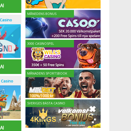
A!
MÅNEDENS BONUS
 Casino
3000 CASINOSPEL
A!
MÅNADENS SPORTSBOOK
 Casino
SVERIGES BÄSTA CASINO
A!