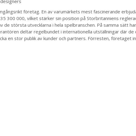
 designers
framgångsrikt företag. En av varumärkets mest fascinerande erbju
$ 35 300 000, vilket stärker sin position på Storbritanniens regler
 de största utvecklarna i hela spelbranschen. På samma sätt ha
rantören deltar regelbundet i internationella utställningar där de
cka en stor publik av kunder och partners. Förresten, företaget i
Senaste Nyheter & Artiklar
är en krävande uppgift. Som ett resultat gör vi vårt yttersta för a
phetsning. Nya casinon år för år försöker ge dig en oöverträffad
lket ger dig recensioner av de största operatörerna och kampanj