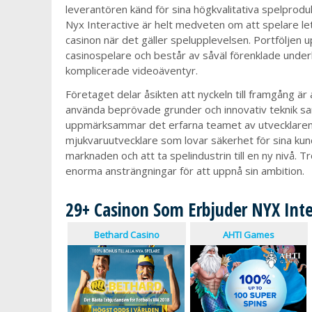
leverantören känd för sina högkvalitativa spelproduk
Nyx Interactive är helt medveten om att spelare leta
casinon när det gäller spelupplevelsen. Portföljen up
casinospelare och består av såväl förenklade under
komplicerade videoäventyr.
Företaget delar åsikten att nyckeln till framgång är 
använda beprövade grunder och innovativ teknik sam
uppmärksammar det erfarna teamet av utvecklaren at
mjukvaruutvecklare som lovar säkerhet för sina ku
marknaden och att ta spelindustrin till en ny nivå. T
enorma ansträngningar för att uppnå sin ambition.
29+ Casinon Som Erbjuder NYX Inte
Bethard Casino
AHTI Games