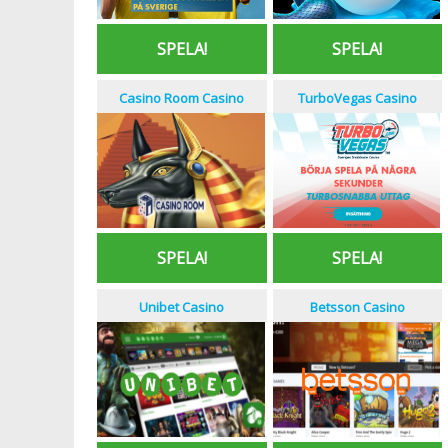
SPELA!
SPELA!
Casino Room Casino
TurboVegas Casino
SPELA!
SPELA!
Unibet Casino
Betsson Casino