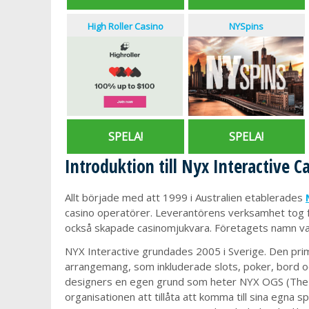
High Roller Casino
NYSpins
SPELA!
SPELA!
Introduktion till Nyx Interactive C
Allt började med att 1999 i Australien etablerades
casino operatörer. Leverantörens verksamhet tog f
också skapade casinomjukvara. Företagets namn va
NYX Interactive grundades 2005 i Sverige. Den pri
arrangemang, som inkluderade slots, poker, bord oc
designers en egen grund som heter NYX OGS (The 
organisationen att tillåta att komma till sina egna 