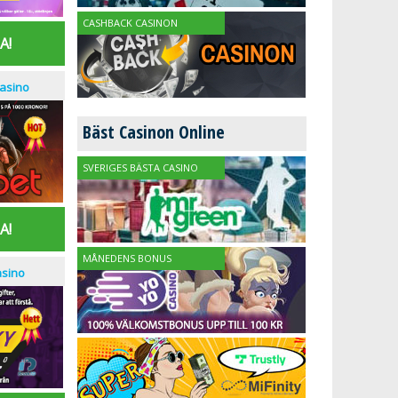
CASHBACK CASINON
A!
asino
Bäst Casinon Online
SVERIGES BÄSTA CASINO
A!
MÅNEDENS BONUS
asino