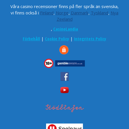
Våra casino recensioner finns på fler språk än svenska,
vi finns också i
Finland
,
Norge
,
Danmark
,
Tyskland
,
Nya
Zeeland
,
CasinoLandia
Förbehåll
|
Cookie Policy
|
Integritets Policy