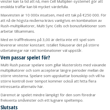
vinster kan ta tid att nå, men Cell Multiplier-systemet gör att
enskilda träffar kan bli mycket värdefulla.
Maxvinsten är 10 000x insatsen, med ett tak på €250 000. För
att nå de högsta nivåerna krävs vanligtvis en kombination av
Rush-multiplikatorer, Multi Sync Cells och bonusfunktioner som
arbetar tillsammans.
Med en träfffrekvens på 3,00 är detta inte ett spel som
levererar vinster konstant. Istället fokuserar det på större
utbetalningar när rätt kombinationer väl uppstår.
Vem passar spelet för?
Multi Rush passar spelare som gillar klusterslots med växande
multiplikatorer och som accepterar längre perioder mellan de
större vinsterna. Spelare som uppskattar bonusköp och vill ha
större kontroll över tempot kommer också att hitta flera
intressanta alternativ här.
Däremot är spelet mindre lämpligt för den som föredrar
frekventa småvinster och ett lugnare speltempo.
Slutsats