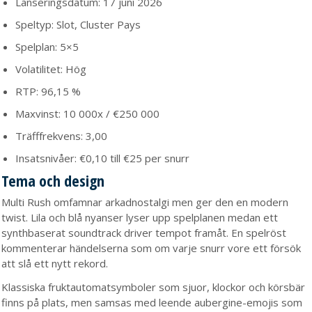
Lanseringsdatum: 17 juni 2026
Speltyp: Slot, Cluster Pays
Spelplan: 5×5
Volatilitet: Hög
RTP: 96,15 %
Maxvinst: 10 000x / €250 000
Träfffrekvens: 3,00
Insatsnivåer: €0,10 till €25 per snurr
Tema och design
Multi Rush omfamnar arkadnostalgi men ger den en modern
twist. Lila och blå nyanser lyser upp spelplanen medan ett
synthbaserat soundtrack driver tempot framåt. En spelröst
kommenterar händelserna som om varje snurr vore ett försök
att slå ett nytt rekord.
Klassiska fruktautomatsymboler som sjuor, klockor och körsbär
finns på plats, men samsas med leende aubergine-emojis som