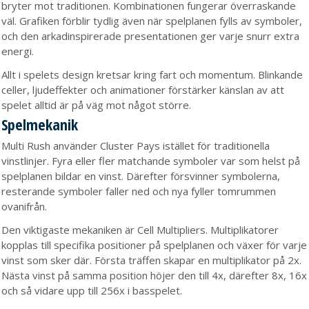
bryter mot traditionen. Kombinationen fungerar överraskande
väl. Grafiken förblir tydlig även när spelplanen fylls av symboler,
och den arkadinspirerade presentationen ger varje snurr extra
energi.
Allt i spelets design kretsar kring fart och momentum. Blinkande
celler, ljudeffekter och animationer förstärker känslan av att
spelet alltid är på väg mot något större.
Spelmekanik
Multi Rush använder Cluster Pays istället för traditionella
vinstlinjer. Fyra eller fler matchande symboler var som helst på
spelplanen bildar en vinst. Därefter försvinner symbolerna,
resterande symboler faller ned och nya fyller tomrummen
ovanifrån.
Den viktigaste mekaniken är Cell Multipliers. Multiplikatorer
kopplas till specifika positioner på spelplanen och växer för varje
vinst som sker där. Första träffen skapar en multiplikator på 2x.
Nästa vinst på samma position höjer den till 4x, därefter 8x, 16x
och så vidare upp till 256x i basspelet.