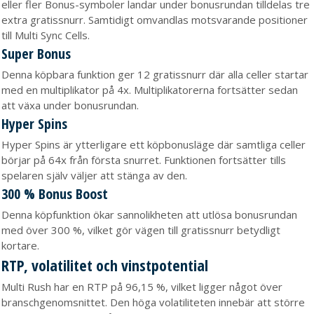
eller fler Bonus-symboler landar under bonusrundan tilldelas tre
extra gratissnurr. Samtidigt omvandlas motsvarande positioner
till Multi Sync Cells.
Super Bonus
Denna köpbara funktion ger 12 gratissnurr där alla celler startar
med en multiplikator på 4x. Multiplikatorerna fortsätter sedan
att växa under bonusrundan.
Hyper Spins
Hyper Spins är ytterligare ett köpbonusläge där samtliga celler
börjar på 64x från första snurret. Funktionen fortsätter tills
spelaren själv väljer att stänga av den.
300 % Bonus Boost
Denna köpfunktion ökar sannolikheten att utlösa bonusrundan
med över 300 %, vilket gör vägen till gratissnurr betydligt
kortare.
RTP, volatilitet och vinstpotential
Multi Rush har en RTP på 96,15 %, vilket ligger något över
branschgenomsnittet. Den höga volatiliteten innebär att större