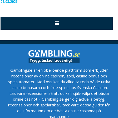
04.08.2026
Gambling.se är en oberoende plattform som erbjuder
recensioner av online casinon, spel, casino bonus och
spelautomater. Med oss kan du alltid ta reda på de unika
casino bonusarna och free spins hos Svenska Casinon.
Läs våra recensioner så att du kan själv välja det bästa
online casinot – Gambling.se ger dig aktuella betyg,
recenssioner och spelartiklar, tack vare dessa guider får
du information om de bästa online casinona på
marknande.