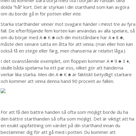
men du kommer bara börja med två i början av rundan: dina
dolda ”hål” kort. Det är styrkan i din starthand som kan avgöra
om du borde gå in för potten eller inte.
Starka starthänder vinner mot svagare händer i minst tre av fyra
fall. De efterföljande fem korten kan användas av alla spelare, så
om du börjar med A ♣ K ♣ och din motståndare har A ♠ 8 ♣,
måste den senare sätta en åtta för att vinna. (Han eller hon kan
också få en stege eller färg, men chanserna är relativt låga.)
I det ovanstående exemplet, om floppen kommer A ♥ 9 ♣ 3 ♦,
skulle båda spelarna ha ett par ess, vilket gör att händerna
verkar lika starka. Men din A ♣ K ♣ är faktiskt betydligt starkare
och kommer att vinna denna hand 90 procent av fallen.
För att få den bättre handen så ofta som möjligt borde du ha
den bättre starthanden så ofta som möjligt. Det är viktigt att ha
en exakt uppfattning om värdet på din starthand innan du
bestämmer dig för att gå med i potten. Du kommer att