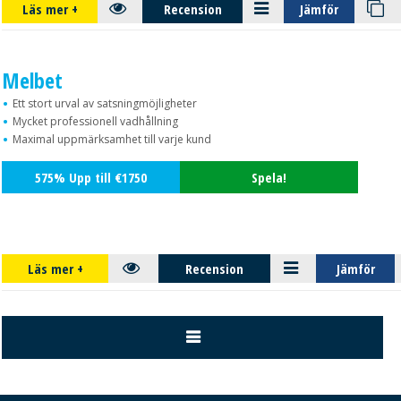
Läs mer
+
Recension
Jämför
10.
Melbet
Ett stort urval av satsningmöjligheter
Mycket professionell vadhållning
Maximal uppmärksamhet till varje kund
575% Upp till €1750
Spela!
Läs mer
+
Recension
Jämför