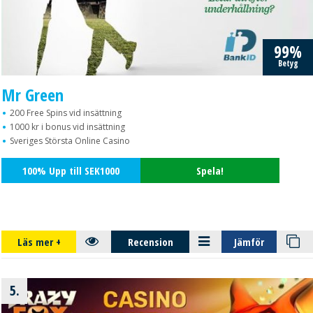
99%
Betyg
Mr Green
200 Free Spins vid insättning
1000 kr i bonus vid insättning
Sveriges Största Online Casino
100% Upp till SEK1000
Spela!
Läs mer
+
Recension
Jämför
5.