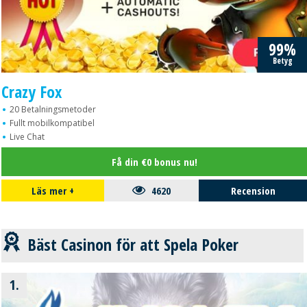
99%
Betyg
Crazy Fox
20 Betalningsmetoder
Fullt mobilkompatibel
Live Chat
Få din €0 bonus nu!
Läs mer
+
4620
Recension
Bäst Casinon för att Spela Poker
1.