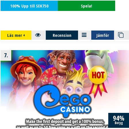
100% Upp till SEK750
Spela!
Läs mer
+
Recension
Jämför
7.
94%
Betyg