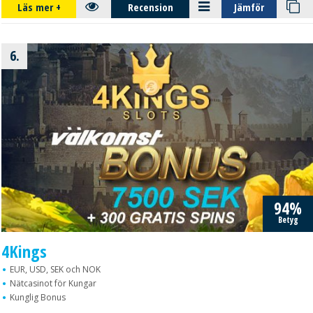
Läs mer
+
Recension
Jämför
6.
94%
Betyg
4Kings
EUR, USD, SEK och NOK
Nätcasinot för Kungar
Kunglig Bonus