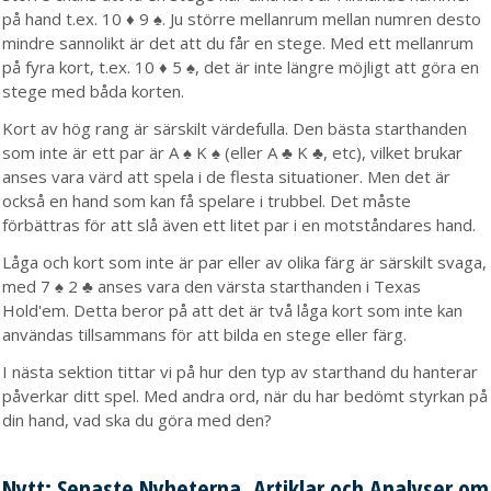
på hand t.ex. 10 ♦ 9 ♠. Ju större mellanrum mellan numren desto
mindre sannolikt är det att du får en stege. Med ett mellanrum
på fyra kort, t.ex. 10 ♦ 5 ♠, det är inte längre möjligt att göra en
stege med båda korten.
Kort av hög rang är särskilt värdefulla. Den bästa starthanden
som inte är ett par är A ♠ K ♠ (eller A ♣ K ♣, etc), vilket brukar
anses vara värd att spela i de flesta situationer. Men det är
också en hand som kan få spelare i trubbel. Det måste
förbättras för att slå även ett litet par i en motståndares hand.
Låga och kort som inte är par eller av olika färg är särskilt svaga,
med 7 ♠ 2 ♣ anses vara den värsta starthanden i Texas
Hold'em. Detta beror på att det är två låga kort som inte kan
användas tillsammans för att bilda en stege eller färg.
I nästa sektion tittar vi på hur den typ av starthand du hanterar
påverkar ditt spel. Med andra ord, när du har bedömt styrkan på
din hand, vad ska du göra med den?
Nytt: Senaste Nyheterna, Artiklar och Analyser om