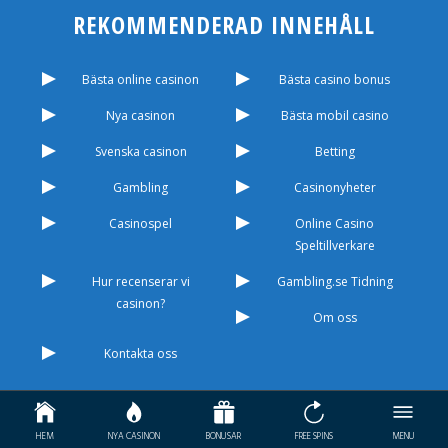
REKOMMENDERAD INNEHÅLL
Bästa online casinon
Bästa casino bonus
Nya casinon
Bästa mobil casino
Svenska casinon
Betting
Gambling
Casinonyheter
Casinospel
Online Casino
Speltillverkare
Hur recenserar vi
Gambling.se Tidning
casinon?
Om oss
Kontakta oss
Copyright Gambling.se © 2026 Alla rättigheter
HEM
NYA CASINON
BONUSAR
FREE SPINS
MENU
reserverade. Crafted by
Sofia Web Works