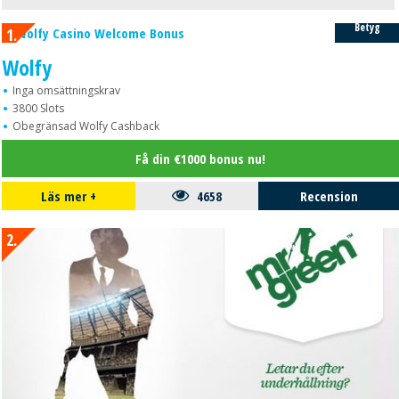
100%
Betyg
1.
Wolfy
Inga omsättningskrav
3800 Slots
Obegränsad Wolfy Cashback
Få din €1000 bonus nu!
Läs mer
+
4658
Recension
2.