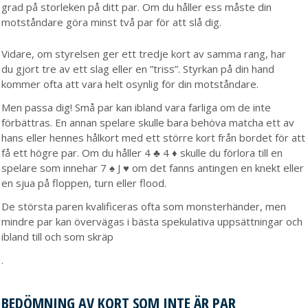
grad på storleken på ditt par. Om du håller ess måste din
motståndare göra minst två par för att slå dig.
Vidare, om styrelsen ger ett tredje kort av samma rang, har
du gjort tre av ett slag eller en ”triss”. Styrkan på din hand
kommer ofta att vara helt osynlig för din motståndare.
Men passa dig! Små par kan ibland vara farliga om de inte
förbättras. En annan spelare skulle bara behöva matcha ett av
hans eller hennes hålkort med ett större kort från bordet för att
få ett högre par. Om du håller 4 ♣ 4 ♦ skulle du förlora till en
spelare som innehar 7 ♠ J ♥ om det fanns antingen en knekt eller
en sjua på floppen, turn eller flood.
De största paren kvalificeras ofta som monsterhänder, men
mindre par kan övervägas i bästa spekulativa uppsättningar och
ibland till och som skräp
.
BEDÖMNING AV KORT SOM INTE ÄR PAR