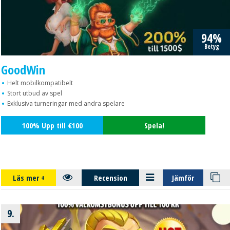
94%
Betyg
GoodWin
Helt mobilkompatibelt
Stort utbud av spel
Exklusiva turneringar med andra spelare
100% Upp till €100
Spela!
Läs mer
+
Recension
Jämför
9.