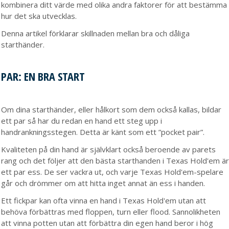
kombinera ditt värde med olika andra faktorer för att bestämma
hur det ska utvecklas.
Denna artikel förklarar skillnaden mellan bra och dåliga
starthänder.
PAR: EN BRA START
Om dina starthänder, eller hålkort som dem också kallas, bildar
ett par så har du redan en hand ett steg upp i
handrankningsstegen. Detta är känt som ett ”pocket pair”.
Kvaliteten på din hand är självklart också beroende av parets
rang och det följer att den bästa starthanden i Texas Hold'em är
ett par ess. De ser vackra ut, och varje Texas Hold'em-spelare
går och drömmer om att hitta inget annat än ess i handen.
Ett fickpar kan ofta vinna en hand i Texas Hold'em utan att
behöva förbättras med floppen, turn eller flood. Sannolikheten
att vinna potten utan att förbättra din egen hand beror i hög