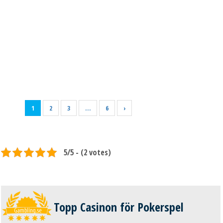
påminna dig om statsbudgeten, krisen och räddningspaketen.
Andra EU-länder kommer att stå inför konkurs lika snart om de
inte skyddar sina budgetar med ett finansiellt EU-
räddningspaket. För grekerna verkar dock spelande ...
Läs mer
1
2
3
…
6
›
5/5 - (2 votes)
Topp Casinon för Pokerspel