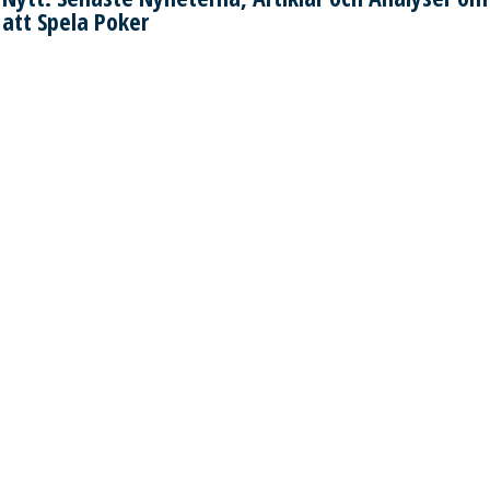
att Spela Poker
21.07.2020
Professionella spelare – Spänning, Adrenalin,
Rekordvinster och Rädslan för att Förlora
Professionella spelare - för många verkar detta som ett
drömjobb! Resa i världen, bestämma din arbetstid, göra ett
jobb som inspirerar dig, komma med en sofistikerad strategi
och så småningom tjäna mycket pengar ... Jo, det låter
frestande. En professionell spelare är en ren adrenalin, en