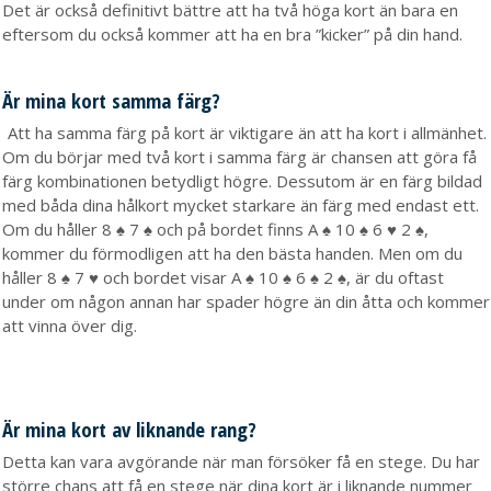
Det är också definitivt bättre att ha två höga kort än bara en
eftersom du också kommer att ha en bra ”kicker” på din hand.
Är mina kort samma färg?
Att ha samma färg på kort är viktigare än att ha kort i allmänhet.
Om du börjar med två kort i samma färg är chansen att göra få
färg kombinationen betydligt högre. Dessutom är en färg bildad
med båda dina hålkort mycket starkare än färg med endast ett.
Om du håller 8 ♠ 7 ♠ och på bordet finns A ♠ 10 ♠ 6 ♥ 2 ♠,
kommer du förmodligen att ha den bästa handen. Men om du
håller 8 ♠ 7 ♥ och bordet visar A ♠ 10 ♠ 6 ♠ 2 ♠, är du oftast
under om någon annan har spader högre än din åtta och kommer
att vinna över dig.
Är mina kort av liknande rang?
Detta kan vara avgörande när man försöker få en stege. Du har
större chans att få en stege när dina kort är i liknande nummer