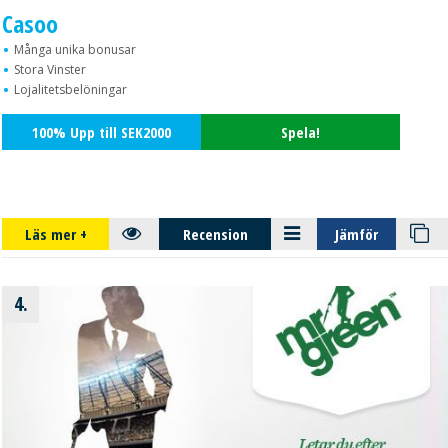
Casoo
Många unika bonusar
Stora Vinster
Lojalitetsbelöningar
100% Upp till SEK2000
Spela!
Läs mer
+
Recension
Jämför
4.