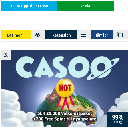
100% Upp till SEK350
Spela!
Läs mer
+
Recension
Jämför
3.
99%
Betyg