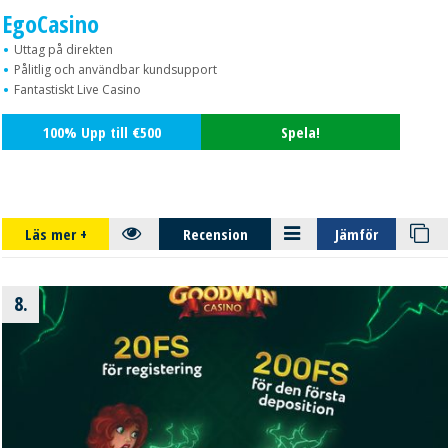
EgoCasino
Uttag på direkten
Pålitlig och användbar kundsupport
Fantastiskt Live Casino
100% Upp till €500
Spela!
Läs mer
+
Recension
Jämför
8.