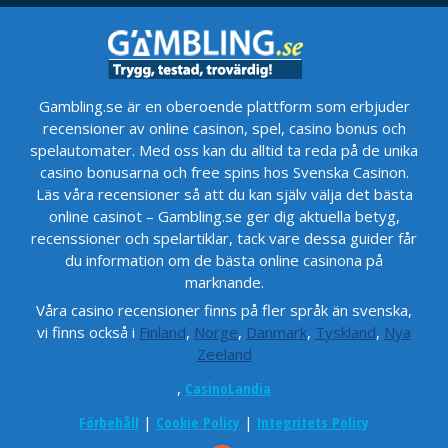
Gambling.se är en oberoende plattform som erbjuder
recensioner av online casinon, spel, casino bonus och
spelautomater. Med oss kan du alltid ta reda på de unika
casino bonusarna och free spins hos Svenska Casinon.
Läs våra recensioner så att du kan själv välja det bästa
online casinot – Gambling.se ger dig aktuella betyg,
recenssioner och spelartiklar, tack vare dessa guider får
du information om de bästa online casinona på
marknande.
Våra casino recensioner finns på fler språk än svenska,
vi finns också i
Finland
,
Norge
,
Danmark
,
Tyskland
,
Nya
Zeeland
,
CasinoLandia
Förbehåll
|
Cookie Policy
|
Integritets Policy