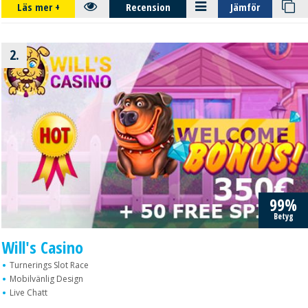
Läs mer
+
Recension
Jämför
2.
99%
Betyg
Will's Casino
Turnerings Slot Race
Mobilvänlig Design
Live Chatt