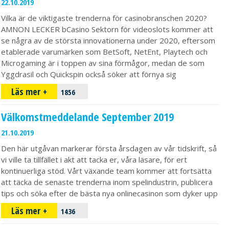
22.10.2019
Vilka är de viktigaste trenderna för casinobranschen 2020?
AMNON LECKER bCasino Sektorn för videoslots kommer att
se några av de största innovationerna under 2020, eftersom
etablerade varumärken som BetSoft, NetEnt, Playtech och
Microgaming är i toppen av sina förmågor, medan de som
Yggdrasil och Quickspin också söker att förnya sig
Läs mer
1856
Välkomstmeddelande September 2019
21.10.2019
Den här utgåvan markerar första årsdagen av vår tidskrift, så
vi ville ta tillfället i akt att tacka er, våra läsare, för ert
kontinuerliga stöd. Vårt växande team kommer att fortsätta
att täcka de senaste trenderna inom spelindustrin, publicera
tips och söka efter de bästa nya onlinecasinon som dyker upp
Läs mer
1436