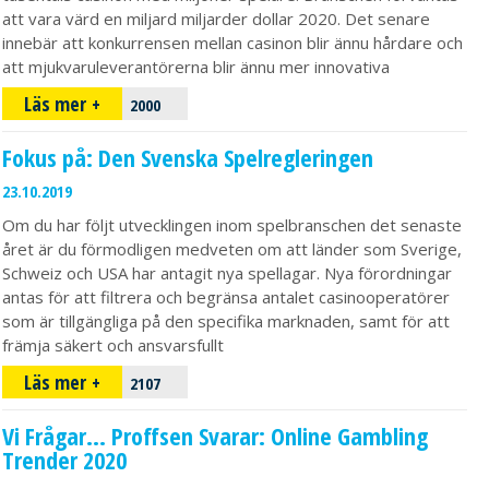
att vara värd en miljard miljarder dollar 2020. Det senare
innebär att konkurrensen mellan casinon blir ännu hårdare och
att mjukvaruleverantörerna blir ännu mer innovativa
Läs mer
2000
Fokus på: Den Svenska Spelregleringen
23.10.2019
Om du har följt utvecklingen inom spelbranschen det senaste
året är du förmodligen medveten om att länder som Sverige,
Schweiz och USA har antagit nya spellagar. Nya förordningar
antas för att filtrera och begränsa antalet casinooperatörer
som är tillgängliga på den specifika marknaden, samt för att
främja säkert och ansvarsfullt
Läs mer
2107
Vi Frågar… Proffsen Svarar: Online Gambling
Trender 2020