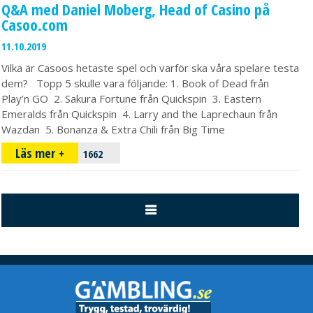
Q&A med Daniel Moberg, Head of Casino på
Casoo.com
11.10.2019
Vilka är Casoos hetaste spel och varför ska våra spelare testa
dem? Topp 5 skulle vara följande: 1. Book of Dead från
Play’n GO 2. Sakura Fortune från Quickspin 3. Eastern
Emeralds från Quickspin 4. Larry and the Laprechaun från
Wazdan 5. Bonanza & Extra Chili från Big Time
Läs mer
1662