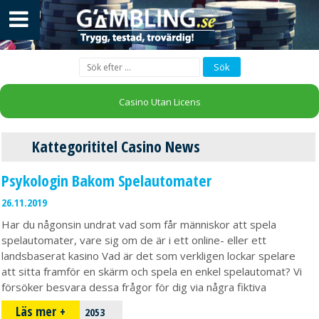
Casino Utan Licens
Kattegorititel Casino News
Psykologin Bakom Spelautomater
26.11.2019
Har du någonsin undrat vad som får människor att spela
spelautomater, vare sig om de är i ett online- eller ett
landsbaserat kasino Vad är det som verkligen lockar spelare
att sitta framför en skärm och spela en enkel spelautomat? Vi
försöker besvara dessa frågor för dig via några fiktiva
Läs mer
2053