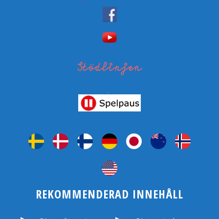
REKOMMENDERAD INNEHÅLL