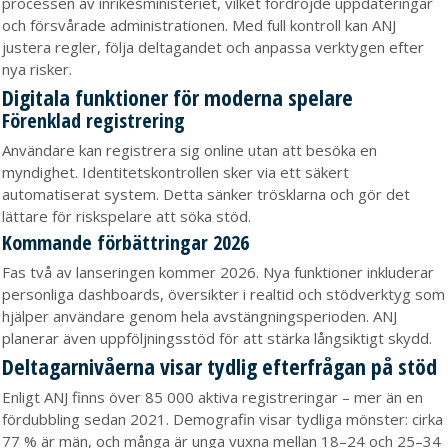
processen av inrikesministeriet, vilket fördröjde uppdateringar
och försvårade administrationen. Med full kontroll kan ANJ
justera regler, följa deltagandet och anpassa verktygen efter
nya risker.
Digitala funktioner för moderna spelare
Förenklad registrering
Användare kan registrera sig online utan att besöka en
myndighet. Identitetskontrollen sker via ett säkert
automatiserat system. Detta sänker trösklarna och gör det
lättare för riskspelare att söka stöd.
Kommande förbättringar 2026
Fas två av lanseringen kommer 2026. Nya funktioner inkluderar
personliga dashboards, översikter i realtid och stödverktyg som
hjälper användare genom hela avstängningsperioden. ANJ
planerar även uppföljningsstöd för att stärka långsiktigt skydd.
Deltagarnivåerna visar tydlig efterfrågan på stöd
Enligt ANJ finns över 85 000 aktiva registreringar – mer än en
fördubbling sedan 2021. Demografin visar tydliga mönster: cirka
77 % är män, och många är unga vuxna mellan 18–24 och 25–34