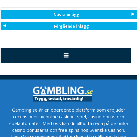
Nästa inlägg
Förgående inlägg
Gambling.se är en oberoende plattform som erbjuder
recensioner av online casinon, spel, casino bonus och
spelautomater. Med oss kan du alltid ta reda på de unika
casino bonusarna och free spins hos Svenska Casinon.
Läs våra recensioner så att du kan själv välja det bästa