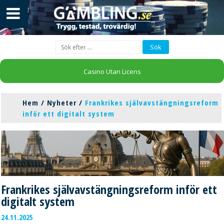
Casino Utan Licens
Hem
/
Nyheter
/
Frankrikes självavstängningsreform
inför ett digitalt system
Frankrikes självavstängningsreform inför ett
digitalt system
24.11.2025