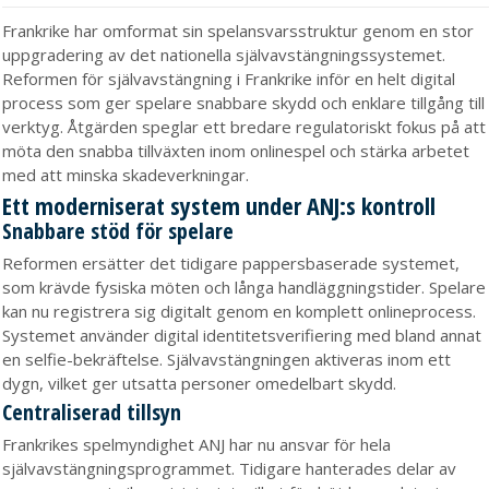
Frankrike har omformat sin spelansvarsstruktur genom en stor
uppgradering av det nationella självavstängningssystemet.
Reformen för självavstängning i Frankrike inför en helt digital
process som ger spelare snabbare skydd och enklare tillgång till
verktyg. Åtgärden speglar ett bredare regulatoriskt fokus på att
möta den snabba tillväxten inom onlinespel och stärka arbetet
med att minska skadeverkningar.
Ett moderniserat system under ANJ:s kontroll
Snabbare stöd för spelare
Reformen ersätter det tidigare pappersbaserade systemet,
som krävde fysiska möten och långa handläggningstider. Spelare
kan nu registrera sig digitalt genom en komplett onlineprocess.
Systemet använder digital identitetsverifiering med bland annat
en selfie-bekräftelse. Självavstängningen aktiveras inom ett
dygn, vilket ger utsatta personer omedelbart skydd.
Centraliserad tillsyn
Frankrikes spelmyndighet ANJ har nu ansvar för hela
självavstängningsprogrammet. Tidigare hanterades delar av