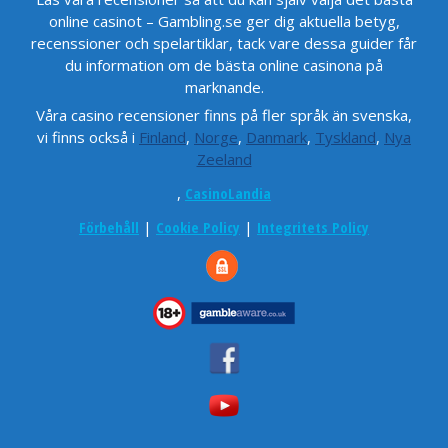
online casinot – Gambling.se ger dig aktuella betyg,
recenssioner och spelartiklar, tack vare dessa guider får
du information om de bästa online casinona på
marknande.
Våra casino recensioner finns på fler språk än svenska,
vi finns också i
Finland
,
Norge
,
Danmark
,
Tyskland
,
Nya
Zeeland
,
CasinoLandia
Förbehåll
|
Cookie Policy
|
Integritets Policy