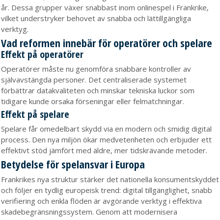
år. Dessa grupper växer snabbast inom onlinespel i Frankrike,
vilket understryker behovet av snabba och lättillgängliga
verktyg.
Vad reformen innebär för operatörer och spelare
Effekt på operatörer
Operatörer måste nu genomföra snabbare kontroller av
självavstängda personer. Det centraliserade systemet
förbättrar datakvaliteten och minskar tekniska luckor som
tidigare kunde orsaka förseningar eller felmatchningar.
Effekt på spelare
Spelare får omedelbart skydd via en modern och smidig digital
process. Den nya miljön ökar medvetenheten och erbjuder ett
effektivt stöd jämfört med äldre, mer tidskrävande metoder.
Betydelse för spelansvar i Europa
Frankrikes nya struktur stärker det nationella konsumentskyddet
och följer en tydlig europeisk trend: digital tillgänglighet, snabb
verifiering och enkla flöden är avgörande verktyg i effektiva
skadebegränsningssystem. Genom att modernisera