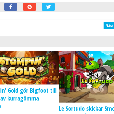
Näst
n’ Gold gör Bigfoot till
k av kurragömma
6
Le Sortudo skickar Smo