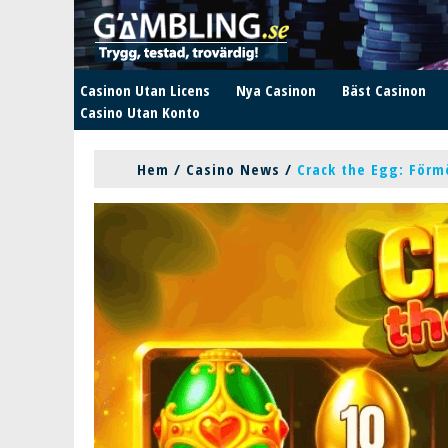
Casinon Utan Licens
Nya Casinon
Bäst Casinon
Casino Utan Konto
Casino med BankID
Alla Casinon
Casinon på Fa
Casino Videor
Gamification 
Mobilcasino
Hem
/
Casino News
/
Crack the Egg: Förm
Casino med Swish
Casinojäm
Bitcoin Ca
Inte Reko
Stängda Ca
Konkurs