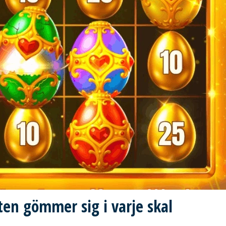
en gömmer sig i varje skal