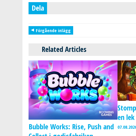
Dela
Förgående inlägg
Related Articles
Stompi
en le
Bubble Works: Rise, Push and
07.08.202
Collect i godisfabriken