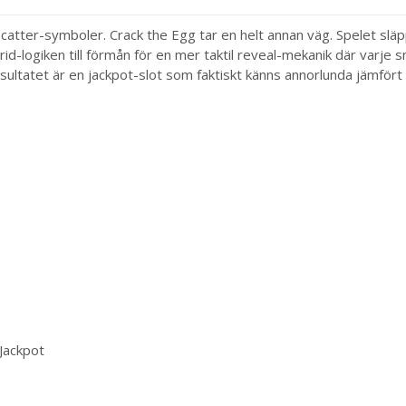
catter-symboler. Crack the Egg tar en helt annan väg. Spelet slä
rid-logiken till förmån för en mer taktil reveal-mekanik där varje 
ultatet är en jackpot-slot som faktiskt känns annorlunda jämför
Jackpot