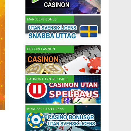
MÅNEDENS BONUS
BITCOIN CASINON
CASINON UTAN SPELPAUS
BONUSAR UTAN LICENS