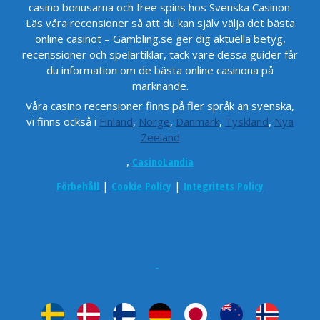
casino bonusarna och free spins hos Svenska Casinon.
Läs våra recensioner så att du kan själv välja det bästa
online casinot – Gambling.se ger dig aktuella betyg,
recenssioner och spelartiklar, tack vare dessa guider får
du information om de bästa online casinona på
marknande.
Våra casino recensioner finns på fler språk än svenska,
vi finns också i
Finland
,
Norge
,
Danmark
,
Tyskland
,
Nya
Zeeland
,
CasinoLandia
Förbehåll
|
Cookie Policy
|
Integritets Policy