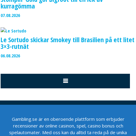
kurragömma
07.08.2026
Le Sortudo skickar Smokey till Brasilien på ett litet
3×3-rutnät
06.08.2026
Gambling.se är en oberoende plattform som erbjuder
recensioner av online casinon, spel, casino bonus och
spelautomater. Med oss kan du alltid ta reda på de unika