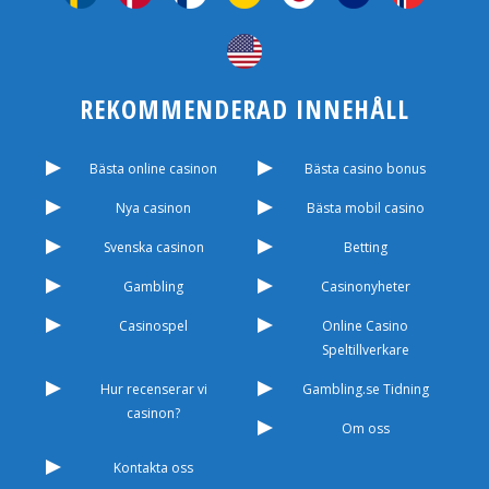
REKOMMENDERAD INNEHÅLL
Bästa online casinon
Bästa casino bonus
Nya casinon
Bästa mobil casino
Svenska casinon
Betting
Gambling
Casinonyheter
Casinospel
Online Casino
Speltillverkare
Hur recenserar vi
Gambling.se Tidning
casinon?
Om oss
Kontakta oss