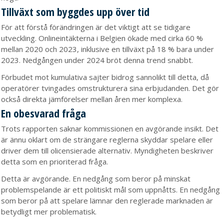
Tillväxt som byggdes upp över tid
För att förstå förändringen är det viktigt att se tidigare
utveckling. Onlineintäkterna i Belgien ökade med cirka 60 %
mellan 2020 och 2023, inklusive en tillväxt på 18 % bara under
2023. Nedgången under 2024 bröt denna trend snabbt.
Förbudet mot kumulativa sajter bidrog sannolikt till detta, då
operatörer tvingades omstrukturera sina erbjudanden. Det gör
också direkta jämförelser mellan åren mer komplexa.
En obesvarad fråga
Trots rapporten saknar kommissionen en avgörande insikt. Det
är ännu oklart om de strängare reglerna skyddar spelare eller
driver dem till olicensierade alternativ. Myndigheten beskriver
detta som en prioriterad fråga.
Detta är avgörande. En nedgång som beror på minskat
problemspelande är ett politiskt mål som uppnåtts. En nedgång
som beror på att spelare lämnar den reglerade marknaden är
betydligt mer problematisk.