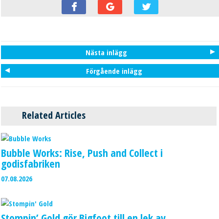
Nästa inlägg
Förgående inlägg
Related Articles
Bubble Works: Rise, Push and Collect i
godisfabriken
07.08.2026
Stompin’ Gold gör Bigfoot till en lek av