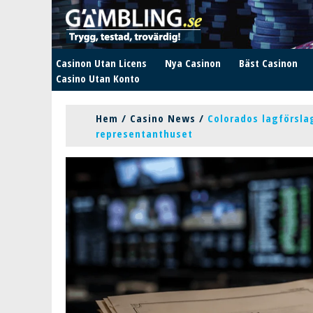
Casinon Utan Licens
Nya Casinon
Bäst Casinon
Casino Utan Konto
Casino med BankID
Alla Casinon
Casinon på Fa
Casino Videor
Gamification 
Mobilcasino
Hem
/
Casino News
/
Colorados lagförslag
representanthuset
Casino med Swish
Casinojäm
Bitcoin Ca
Inte Reko
Stängda Ca
Konkurs