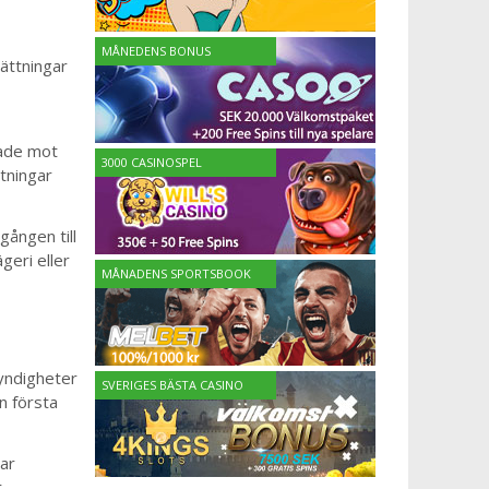
MÅNEDENS BONUS
ättningar
tade mot
3000 CASINOSPEL
ttningar
gången till
geri eller
MÅNADENS SPORTSBOOK
myndigheter
SVERIGES BÄSTA CASINO
n första
ar
r