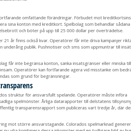
fortfarande omfattande förändringar. Förbudet mot kreditkortsins
siera sina konton med kreditkort. Spelbolag som behandlar sådana
eelsebrott och böter på upp till 25 000 dollar per överträdelse.
r 21 år finns också kvar. Operatörer får inte driva kampanjer rik
en underårig publik. Pushnotiser och sms som uppmuntrar till insä
ag får inte begränsa konton, sänka insatsgränser eller minska till
 lönsam. Operatörer kan fortfarande agera vid misstanke om bedrä
ändas som grund för begränsningar.
transparens
os struktur för ansvarsfullt spelande. Operatörer måste införa
dliga spelmönster. Årliga datarapporter till delstatens tillsyns
offentlig transparensrapport som publiceras vart tredje år, där de
dring mot större ansvarstagande. Colorados spelmarknad generer
ar nu vilja kombinera dessa inkomster med en tydligare bild av hu