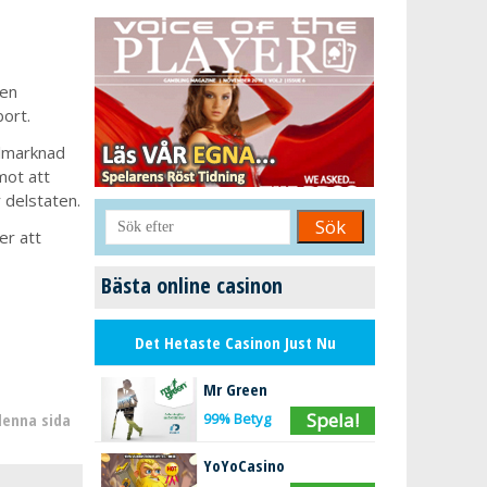
Den
bort.
elmarknad
mot att
 delstaten.
er att
Bästa online casinon
Det Hetaste Casinon Just Nu
Mr Green
Spela!
denna sida
99% Betyg
YoYoCasino