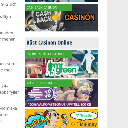
 9–2 och
CASHBACK CASINON
älliga
rknaden
er menar
Bäst Casinon Online
SVERIGES BÄSTA CASINO
onen som
 de mer
MÅNEDENS BONUS
n 24-
bbt fyller
konomiska
 inte
a