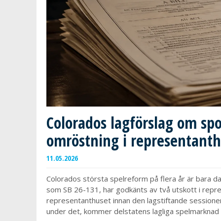
Colorados lagförslag om spor
omröstning i representant
11.05.2026
Colorados största spelreform på flera år är bara dag
som SB 26-131, har godkänts av två utskott i repr
representanthuset innan den lagstiftande session
under det, kommer delstatens lagliga spelmarknad 