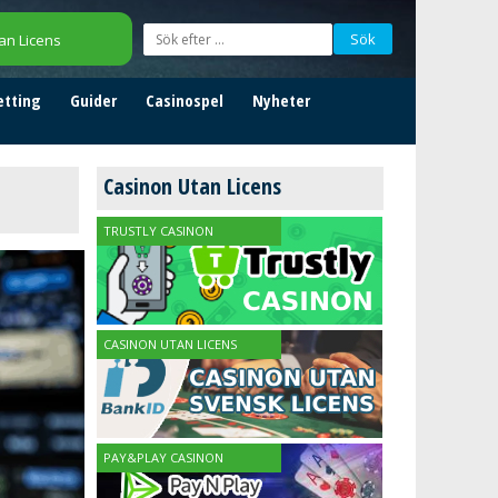
an Licens
etting
Guider
Casinospel
Nyheter
ska
ll Live Casino
inolicensiering
om ett Live Casino
ukvaruutvecklare
sinospel
ler Casinospel
 Live Casinospel
r Casinon
Sport Betting
Live Betting
Live Odds
Bookmakers
Betting Tips
Casinolicenser
Casino Betalningsmetoder
Gambling Böcker
Blackjack Spelguide
Roulette Spelguide
Poker Spelguide
Baccarat Spelguide
Craps Spelguide
Spelberoende
Ansvarsfullt Spel från Casinon
Gambling
Gambling runt om i världen
De Bästa Spelautomaterna Online 2017
Casino Speltillverkare
Gambling.se Tidning!
Artiklar, Analys och Intressant 
Gambling Psykologi
Spelreglering
Casinon Utan Licens
TRUSTLY CASINON
eSports Betting
Det Bästa Nya Slotsen från 2019
Gambling Academy
CASINON UTAN LICENS
PAY&PLAY CASINON