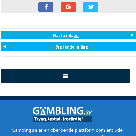
Nästa inlägg
Förgående inlägg
Gambling.se är en oberoende plattform som erbjuder