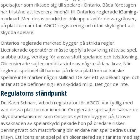
spelsajter som riktade sig till spelare i Ontario. Båda företagen
har tillstånd att leverera innehåll till Ontarios reglerade iGaming-
marknad. Men deras produkter dök upp utanför dessa gränser,
på plattformar utan AGCO-registrering och utan skyldighet att
skydda spelare.
Ontarios reglerade marknad bygger på strikta regler.
Licensierade operatörer måste uppfylla krav kring rättvisa spel,
snabba uttag, verktyg för ansvarsfullt spelande och tvistlösning.
Olicensierade sajter omfattas inte av några sådana krav. När
reglerat spelinnehåll hamnar på dessa plattformar kanske
spelare inte märker någon skillnad. De ser ett välbekant spel och
antar att de befinner sig i en skyddad miljö. Det gör de inte.
Regulatorns ståndpunkt
Dr. Karin Schnarr, vd och registrator för AGCO, var tydlig med
vad dessa plattformar innebär. Oreglerade spelsajter saknar de
skyddsmekanismer som Ontarios system bygger på. Utöver
avsaknaden av spelarskydd pekade hon på bredare risker:
penningtvätt och matchfixning blir enklare när spel bedrivs utan
tillsyn. Ett licensierat spel på en olicensierad sajt tar inte med sig