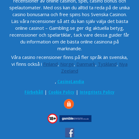
recensioner av online casinon, spel, casino bonus och
spelautomater. Med oss kan du alltid ta reda på de unika
casino bonusarna och free spins hos Svenska Casinon.
Läs våra recensioner så att du kan själv välja det bästa
online casinot – Gambling.se ger dig aktuella betyg,
recenssioner och spelartiklar, tack vare dessa guider får
du information om de bästa online casinona på
marknande.
Våra casino recensioner finns på fler språk än svenska,
vi finns också i
Finland
,
Norge
,
Danmark
,
Tyskland
,
Nya
Zeeland
,
CasinoLandia
Förbehåll
|
Cookie Policy
|
Integritets Policy