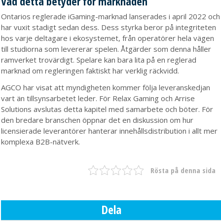
Vad detta betyder för marknaden
Ontarios reglerade iGaming-marknad lanserades i april 2022 och
har vuxit stadigt sedan dess. Dess styrka beror på integriteten
hos varje deltagare i ekosystemet, från operatörer hela vägen
till studiorna som levererar spelen. Åtgärder som denna håller
ramverket trovärdigt. Spelare kan bara lita på en reglerad
marknad om regleringen faktiskt har verklig räckvidd.
AGCO har visat att myndigheten kommer följa leveranskedjan
vart än tillsynsarbetet leder. För Relax Gaming och Arrise
Solutions avslutas detta kapitel med samarbete och böter. För
den bredare branschen öppnar det en diskussion om hur
licensierade leverantörer hanterar innehållsdistribution i allt mer
komplexa B2B-nätverk.
Rösta på denna sida
Dela