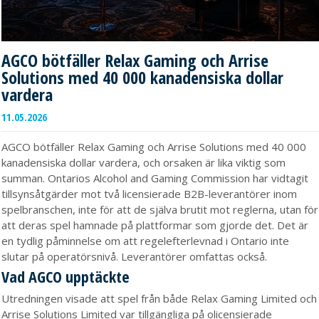
AGCO bötfäller Relax Gaming och Arrise
Solutions med 40 000 kanadensiska dollar
vardera
11.05.2026
AGCO bötfäller Relax Gaming och Arrise Solutions med 40 000
kanadensiska dollar vardera, och orsaken är lika viktig som
summan. Ontarios Alcohol and Gaming Commission har vidtagit
tillsynsåtgärder mot två licensierade B2B-leverantörer inom
spelbranschen, inte för att de själva brutit mot reglerna, utan för
att deras spel hamnade på plattformar som gjorde det. Det är
en tydlig påminnelse om att regelefterlevnad i Ontario inte
slutar på operatörsnivå. Leverantörer omfattas också.
Vad AGCO upptäckte
Utredningen visade att spel från både Relax Gaming Limited och
Arrise Solutions Limited var tillgängliga på olicensierade