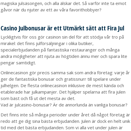
magiska julsäsongen, och alla älskar det. Så varför inte ta emot
gåvor när du njuter av ett av våra favorithobbyer?
Casino Julbonusar är ett Utmärkt sätt att Fira Jul
Lyckligtvis för oss gör casinon sin del för att stödja vår tro på
mirakel: det finns julförsäljningar i olika butiker,
specialerbjudanden på fantastiska restauranger och många
andra möjligheter att njuta av högtiden ännu mer och spara lite
pengar samtidigt.
Onlinecasinon gör precis samma sak som andra företag: varje år
ger de fantastiska bonusar och gratissnurr till spelare under
julhelgen. De flesta onlinecasinon inklusive de mest kända och
etablerade har julkampanjer. Det hjälper spelarna att fira julen
som bäst och få ut det mesta av det.
Vad är julcasino-bonusar? Är de annorlunda än vanliga bonusar?
Det finns inte så många perioder under året då något företag är
redo att ge dig sina bästa erbjudanden. Julen är dock en helt unik
tid med det bästa erbjudanden. Som vi alla vet under julen är