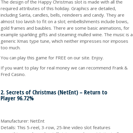
The design of the Happy Christmas slot is made with all the
required attributes of this holiday. Graphics are detailed,
including Santa, candles, bells, reindeers and candy. They are
almost too lavish to fit on a slot; embellishments include bows,
gold frames and baubles. There are some basic animations, for
example sparkling gifts and steaming mulled wine. The music is a
generic Xmas type tune, which neither impresses nor imposes
too much.
You can play this game for FREE on our site. Enjoy.
If you want to play for real money we can recommend Frank &
Fred Casino.
2. Secrets of Christmas (NetEnt) – Return to
Player 96.72%
Manufacturer: NetEnt
Details: This 5-reel, 3-row, 25-line video slot features