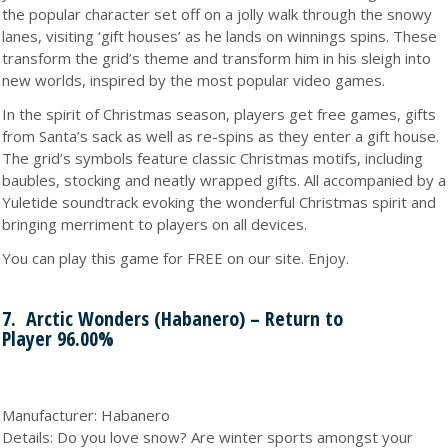
the popular character set off on a jolly walk through the snowy
lanes, visiting ‘gift houses’ as he lands on winnings spins. These
transform the grid’s theme and transform him in his sleigh into
new worlds, inspired by the most popular video games.
In the spirit of Christmas season, players get free games, gifts
from Santa’s sack as well as re-spins as they enter a gift house.
The grid’s symbols feature classic Christmas motifs, including
baubles, stocking and neatly wrapped gifts. All accompanied by a
Yuletide soundtrack evoking the wonderful Christmas spirit and
bringing merriment to players on all devices.
You can play this game for FREE on our site. Enjoy.
7. Arctic Wonders (Habanero) – Return to
Player 96.00%
Manufacturer: Habanero
Details: Do you love snow? Are winter sports amongst your