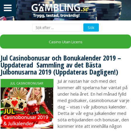
Casino Utan Licens
Jul Casinobonusar och Bonukalender 2019 –
Uppdaterad Sammling av det Bästa
Julbonusarna 2019 (Uppdateras Dagligen!)
Jul är nästan här och med det
JUL CASINOBONUSAR
kommer allt spelarna har väntat på
under hela året. En hel månad fylld
med godsaker, casinobonusar varje
dag – visas i vår julbonus kalender.
Detta är vår egna julkalender med
söta erbjudanden och bonusar, den
kommer inte att innehålla någon