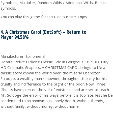
Sympbols, Multiplier, Random Wilds / Additional Wilds, Bonus
symbols.
You can play this game for FREE on our site. Enjoy.
4. A Christmas Carol (BetSoft) – Return to
Player 94.58%
Manufacturer: Spinomenal
Details: Relive Dickens’ Classic Tale in Gorgeous True 3D, Fully
HD Cinematic Graphics. A CHRISTMAS CAROL brings to life a
classic story known the world over: the miserly Ebenezer
Scrooge, a wealthy man renowned throughout the city for his
cruelty and indifference to the plight of the poor. Now Three
Ghosts have pierced the veil of existence and are set to teach
Mr. Scrooge the error of his ways before it is too late, lest he be
condemned to an anonymous, lonely death, without friends,
without family, without money, without home.