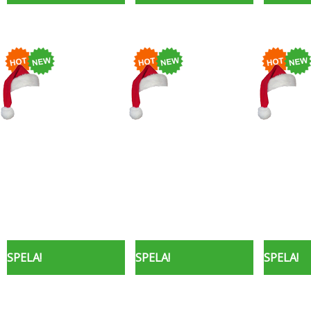
Recension
Recension
Recensio
16
17
18
Första
Första
Första
insättningsbonus:
insättningsbonus:
insättning
100%/1000
100%/1000
200%/1000
kr
kr
kr
+100
+
FS
30
FS
SPELA!
SPELA!
SPELA!