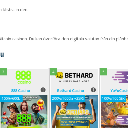
listra in den.
tcoin casinon. Du kan överföra den digitala valutan från din plånbok
nu
3
4
5
888 Casino
888 Casino
Bethard Casino
Bethard Casino
YoYoCasi
YoYoC
Overall Score: 93%
Overall Score: 93%
Overall Sco
100%/600kr
200%/1000kr +25FS
100%/100 SEK
First Deposit: 100%/600kr
First Deposit: 200%/1000kr
First Deposit: 
Free Spins: None
Free Spins: 25
Free Spins
Wagering Reqs:
Wagering Reqs:
Wagering Re
Minimum Deposit: 100€
Minimum Deposit: 20€
Minimum Depo