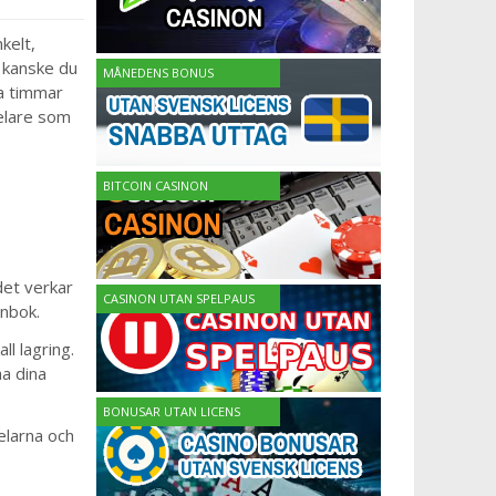
kelt,
m kanske du
MÅNEDENS BONUS
ra timmar
pelare som
BITCOIN CASINON
det verkar
CASINON UTAN SPELPAUS
ånbok.
ll lagring.
ha dina
BONUSAR UTAN LICENS
elarna och