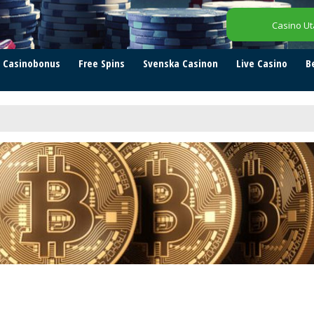
Casino Ut
Casinobonus
Free Spins
Svenska Casinon
Live Casino
B
ktura
ecensioner
Casinon
Casinoturneringar
Cashback Casinobonus
Casinobonusar Juli 2019
Casinobonusar Juni 2019
Exklusiva Bonusar endast för Gambling.se
Casino VIP Program
Bonus utan Insättningskrav
Casino Insättningsbonus
400% Casino Insättningsbonus
300% Casino Insättningsbonus
200% Casino Insättningsbonus
100% Casino Insättningsbonus
Bonusar Utan Omsättningskrav
Casinobonus Kalkylator
10 Free Spins Utan Insättning Casinobonus
20 Free Spins Casinobonusar
50 Free Spins Casinobonusar
100 Free Spins Casinobonusar
200 Free Spins Casinobonusar
Svensk Spellicens
Vad som ändras med den nya sven
Introduktion ti
Live Dealer Cas
Teknologin Bak
Live Casino Mj
Live Dealer Ca
Spela Live Dea
Bäst Betalande
VIP Live Deale
spellagen?
förelseverktyg
sinon
mmenderade Casinon
sinon eller som gått i