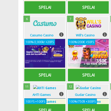
Minimum Deposit: 0.0001
SPELA!
BTC€
SPELA!
SPELA!
SPELA!
6
7
Casumo Casino
Casumo Casino
Will's Casino
Will's Casino
Overall Score: 93%
Overall Score: 99%
100%/2,000kr +20FS
100%/200€ +50FS
First Deposit: 100%/2,000kr
First Deposit: 100%/200€
Free Spins: 20
Free Spins: 50
Wagering Reqs: x30
Wagering Reqs: 40X (D+B)
Minimum Deposit: 20€
Minimum Deposit: 20€
SPELA!
SPELA!
SPELA!
SPELA!
11
12
AHTI Games
AHTI Games
Gudar Casino
Gudar Casino
Overall Score: 93%
Overall Score: 93%
100 FS +100FS
100%/750$ +300FS
First Deposit: 100 FS
First Deposit: 100%/750$
SPELA!
SPELA!