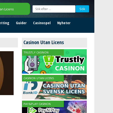
an Licens
etting
Guider
Casinospel
Nyheter
ska
ll Live Casino
inolicensiering
om ett Live Casino
ukvaruutvecklare
sinospel
ler Casinospel
 Live Casinospel
r Casinon
Sport Betting
Live Betting
Live Odds
Bookmakers
Betting Tips
Casinolicenser
Casino Betalningsmetoder
Gambling Böcker
Blackjack Spelguide
Roulette Spelguide
Poker Spelguide
Baccarat Spelguide
Craps Spelguide
Spelberoende
Ansvarsfullt Spel från Casinon
Gambling
Gambling runt om i världen
De Bästa Spelautomaterna Online 2017
Casino Speltillverkare
Gambling.se Tidning!
Artiklar, Analys och Intressant 
Gambling Psykologi
Spelreglering
Casinon Utan Licens
TRUSTLY CASINON
eSports Betting
Det Bästa Nya Slotsen från 2019
Gambling Academy
CASINON UTAN LICENS
PAY&PLAY CASINON