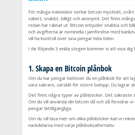
För många människor verkar bitcoin mystiskt, svårt
säkert, snabbt, billigt och anonymt. Det finns mång
redan har räknat ut. Bitcoin erbjuder snabba och bil
och avgifterna är nominella i jämförelse med banköv
vill ha kontroll över sina pengar hela tiden.
I de följande 3 enkla stegen kommer vi att visa dig h
1. Skapa en Bitcoin plånbok
Om du har pengar behöver du en plånbok för att l
vara säkrare, särskilt för större belopp. Du lagrar do
Det finns några typer av plånböcker. Det säkraste alte
Om du vill använda din bitcoin då och då föredrar vi
pengar lättillgängliga.
Om du vill läsa mer om olika plånböcker kan vi rek
nackdelarna med varje plånboksalternativ.