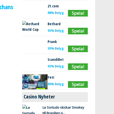
 chans
21.com
Spela!
88% Betyg
Bethard
Spela!
93% Betyg
Prank
Spela!
93% Betyg
ScandiBet
Spela!
93% Betyg
Yeti
Spela!
89% Betyg
Casino Nyheter
Le Sortudo skickar Smokey
till Brasilien p...