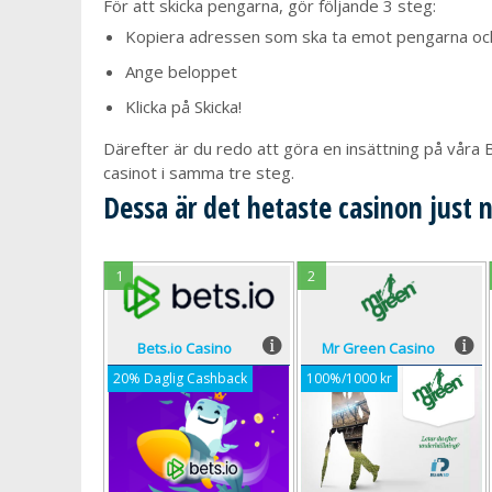
För att skicka pengarna, gör följande 3 steg:
Kopiera adressen som ska ta emot pengarna och k
Ange beloppet
Klicka på Skicka!
Därefter är du redo att göra en insättning på våra Bi
casinot i samma tre steg.
Dessa är det hetaste casinon just 
1
2
Bets.io Casino
Bets.io Casino
Mr Green Casino
Mr Green Casino
Overall Score: 91%
Overall Score: 99%
20% Daglig Cashback
100%/1000 kr
First Deposit: 20% Daglig
First Deposit: 100%/1000 kr
Cashback
Free Spins: None
Free Spins: None
Wagering Reqs: 20
Wagering Reqs: x3
Minimum Deposit: 50€