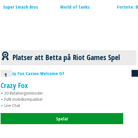
Super Smash Bros
World of Tanks
Fortnite: 
Platser att Betta på Riot Games Spel
1.
Crazy Fox
20 Betalningsmetoder
Fullt mobilkompatibel
Live Chat
Spela!