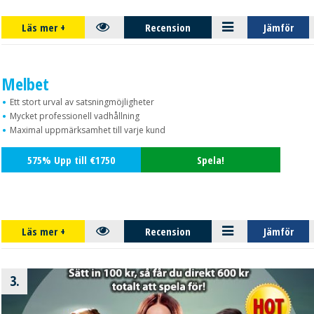
Läs mer
+
Recension
Jämför
2.
Melbet
Ett stort urval av satsningmöjligheter
Mycket professionell vadhållning
Maximal uppmärksamhet till varje kund
575% Upp till €1750
Spela!
Läs mer
+
Recension
Jämför
3.