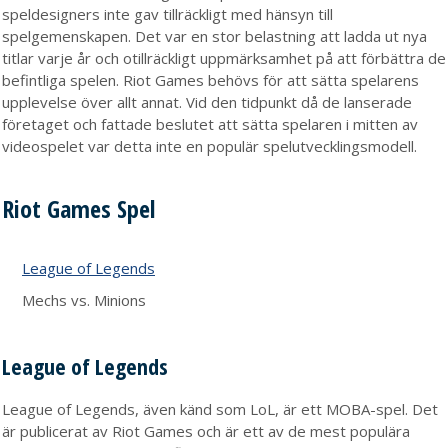
speldesigners inte gav tillräckligt med hänsyn till
spelgemenskapen. Det var en stor belastning att ladda ut nya
titlar varje år och otillräckligt uppmärksamhet på att förbättra de
befintliga spelen. Riot Games behövs för att sätta spelarens
upplevelse över allt annat. Vid den tidpunkt då de lanserade
företaget och fattade beslutet att sätta spelaren i mitten av
videospelet var detta inte en populär spelutvecklingsmodell.
Riot Games Spel
League of Legends
Mechs vs. Minions
League of Legends
League of Legends, även känd som LoL, är ett MOBA-spel. Det
är publicerat av Riot Games och är ett av de mest populära