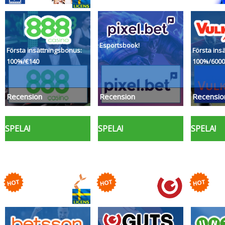
Esportsbook!
Första insättningsbonus:
Första ins
100%/€140
100%/6000
Recension
Recension
Recensio
SPELA!
SPELA!
SPELA!