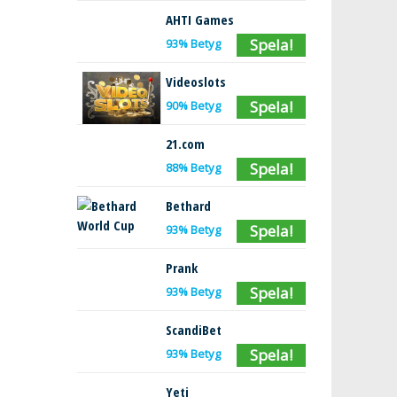
AHTI Games
Spela!
93% Betyg
Videoslots
Spela!
90% Betyg
21.com
Spela!
88% Betyg
Bethard
Spela!
93% Betyg
Prank
Spela!
93% Betyg
ScandiBet
Spela!
93% Betyg
Yeti