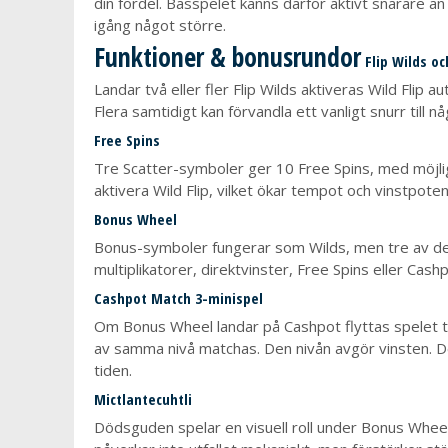
din fördel. Basspelet känns därför aktivt snarare än 
igång något större.
Funktioner & bonusrundor
Flip Wilds oc
Landar två eller fler Flip Wilds aktiveras Wild Flip au
Flera samtidigt kan förvandla ett vanligt snurr till
Free Spins
Tre Scatter-symboler ger 10 Free Spins, med möjlighe
aktivera Wild Flip, vilket ökar tempot och vinstpote
Bonus Wheel
Bonus-symboler fungerar som Wilds, men tre av dem 
multiplikatorer, direktvinster, Free Spins eller Cas
Cashpot Match 3-minispel
Om Bonus Wheel landar på Cashpot flyttas spelet till
av samma nivå matchas. Den nivån avgör vinsten. D
tiden.
Mictlantecuhtli
Dödsguden spelar en visuell roll under Bonus Wheel.