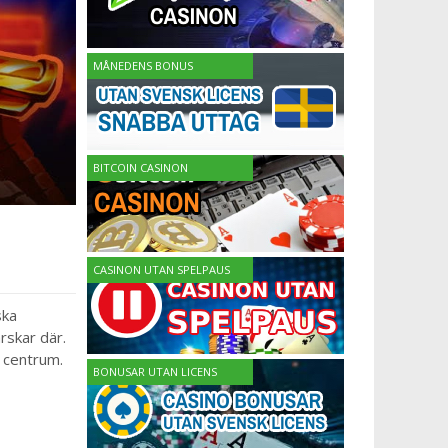
MÅNEDENS BONUS
BITCOIN CASINON
CASINON UTAN SPELPAUS
ska
rskar där.
i centrum.
BONUSAR UTAN LICENS