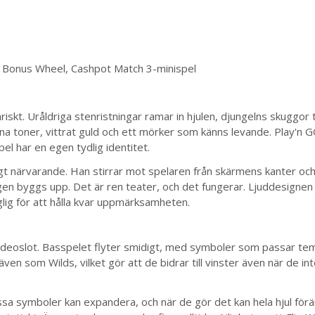
ns, Bonus Wheel, Cashpot Match 3-minispel
riskt. Uråldriga stenristningar ramar in hjulen, djungelns skuggor 
gröna toner, vittrat guld och ett mörker som känns levande. Play'n 
l har en egen tydlig identitet.
gt närvarande. Han stirrar mot spelaren från skärmens kanter och
n byggs upp. Det är ren teater, och det fungerar. Ljuddesignen
haglig för att hålla kvar uppmärksamheten.
videoslot. Basspelet flyter smidigt, med symboler som passar tem
en som Wilds, vilket gör att de bidrar till vinster även när de int
a symboler kan expandera, och när de gör det kan hela hjul förän