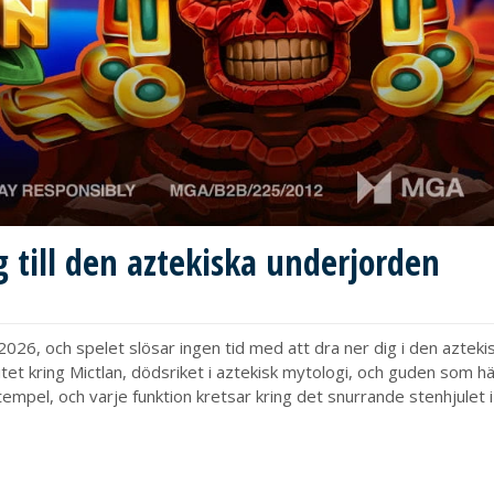
g till den aztekiska underjorden
26, och spelet slösar ingen tid med att dra ner dig i den azteki
tet kring Mictlan, dödsriket i aztekisk mytologi, och guden som hä
ltempel, och varje funktion kretsar kring det snurrande stenhjulet 