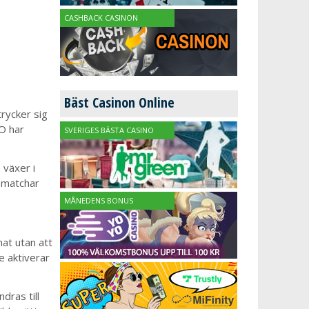
CASHBACK CASINON
Bäst Casinon Online
trycker sig
GO har
SVERIGES BÄSTA CASINO
 växer i
 matchar
MÅNEDENS BONUS
at utan att
e aktiverar
dras till