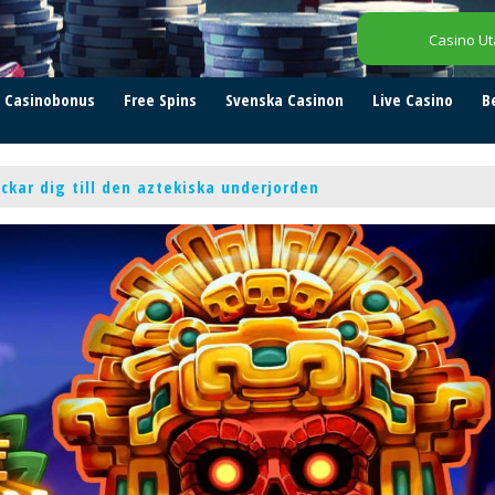
Casino Ut
Casinobonus
Free Spins
Svenska Casinon
Live Casino
B
ktura
ecensioner
Casinon
Casinoturneringar
Cashback Casinobonus
Casinobonusar Juli 2019
Casinobonusar Juni 2019
Exklusiva Bonusar endast för Gambling.se
Casino VIP Program
Bonus utan Insättningskrav
Casino Insättningsbonus
400% Casino Insättningsbonus
300% Casino Insättningsbonus
200% Casino Insättningsbonus
100% Casino Insättningsbonus
Bonusar Utan Omsättningskrav
Casinobonus Kalkylator
10 Free Spins Utan Insättning Casinobonus
20 Free Spins Casinobonusar
50 Free Spins Casinobonusar
100 Free Spins Casinobonusar
200 Free Spins Casinobonusar
Svensk Spellicens
Vad som ändras med den nya sven
Introduktion ti
Live Dealer Cas
Teknologin Bak
Live Casino Mj
Live Dealer Ca
Spela Live Dea
Bäst Betalande
VIP Live Deale
spellagen?
ckar dig till den aztekiska underjorden
förelseverktyg
sinon
mmenderade Casinon
sinon eller som gått i