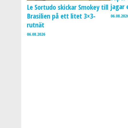
jagar 
Le Sortudo skickar Smokey till
Brasilien på ett litet 3×3-
06.08.202
rutnät
06.08.2026