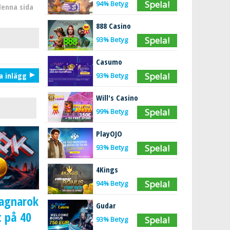
Spela!
94% Betyg
denna sida
888 Casino
Spela!
93% Betyg
Casumo
Spela!
a inlägg
93% Betyg
Will's Casino
Spela!
99% Betyg
PlayOJO
Spela!
93% Betyg
4Kings
Spela!
94% Betyg
Ragnarok
Gudar
t på 40
Spela!
93% Betyg