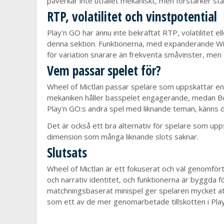
påverkar inte utfallet mekaniskt, men förstärker st
RTP, volatilitet och vinstpotential
Play'n GO har ännu inte bekräftat RTP, volatilitet el
denna sektion. Funktionerna, med expanderande Wild
för variation snarare än frekventa småvinster, men d
Vem passar spelet för?
Wheel of Mictlan passar spelare som uppskattar en 
mekaniken håller basspelet engagerande, medan Bonus
Play'n GO:s andra spel med liknande teman, känns de
Det är också ett bra alternativ för spelare som upp
dimension som många liknande slots saknar.
Slutsats
Wheel of Mictlan är ett fokuserat och väl genomfört
och narrativ identitet, och funktionerna är byggda f
matchningsbaserat minispel ger spelaren mycket at
som ett av de mer genomarbetade tillskotten i Pla