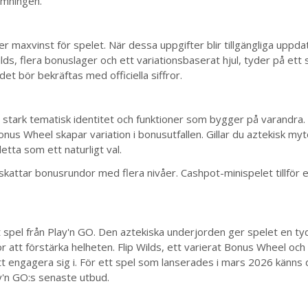
ämningen.
ler maxvinst för spelet. När dessa uppgifter blir tillgängliga uppd
s, flera bonuslager och ett variationsbaserat hjul, tyder på ett 
et bör bekräftas med officiella siffror.
stark tematisk identitet och funktioner som bygger på varandra. F
 Wheel skapar variation i bonusutfallen. Gillar du aztekisk myto
tta som ett naturligt val.
skattar bonusrundor med flera nivåer. Cashpot-minispelet tillför 
 spel från Play'n GO. Den aztekiska underjorden ger spelet en tydl
ör att förstärka helheten. Flip Wilds, ett varierat Bonus Wheel och
t engagera sig i. För ett spel som lanserades i mars 2026 känns
y'n GO:s senaste utbud.