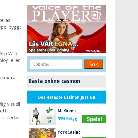
ateras
spel byggt
lip Wild-
logi eller
en extra
Bästa online casinon
Det Hetaste Casinon Just Nu
ig visuell
Mr Green
 ett
 det redan
Spela!
99% Betyg
YoYoCasino