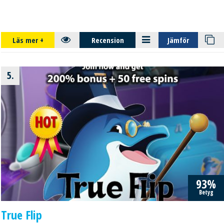
Läs mer
+
Recension
Jämför
5.
93%
Betyg
True Flip