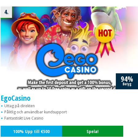
4.
94%
Betyg
EgoCasino
Uttag på direkten
Pålitlig och användbar kundsupport
Fantastiskt Live Casino
100% Upp till €500
Spela!