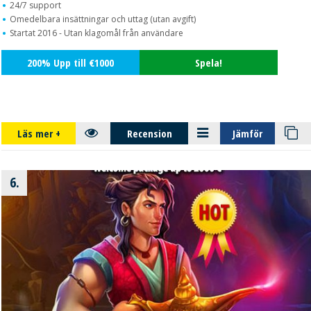
24/7 support
Omedelbara insättningar och uttag (utan avgift)
Startat 2016 - Utan klagomål från användare
200% Upp till €1000
Spela!
Läs mer
+
Recension
Jämför
6.