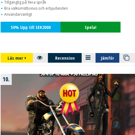
Tillgänglig på flera språk
Bra välkomstbonus och erbjudanden
Användarvänligt
50% Upp till SEK2000
Spela!
Läs mer
+
Recension
Jämför
10.