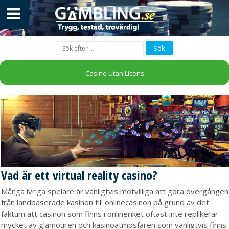
Casino Utan Licens
Vad är ett virtual reality casino?
Många ivriga spelare är vanligtvis motvilliga att göra övergången
från landbaserade kasinon till onlinecasinon på grund av det
faktum att casinon som finns i onlineriket oftast inte replikerar
mycket av glamouren och kasinoatmosfären som vanligtvis finns