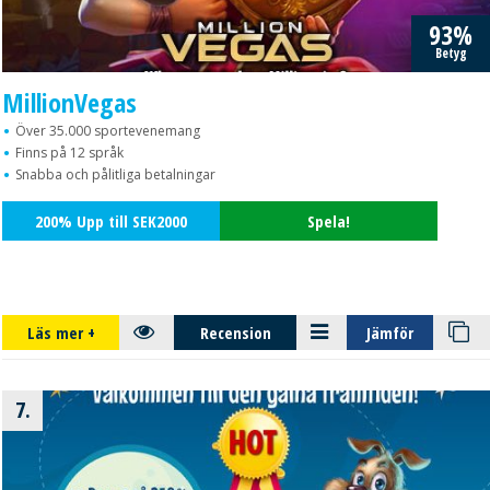
93%
Betyg
MillionVegas
Över 35.000 sportevenemang
Finns på 12 språk
Snabba och pålitliga betalningar
200% Upp till SEK2000
Spela!
Läs mer
+
Recension
Jämför
7.