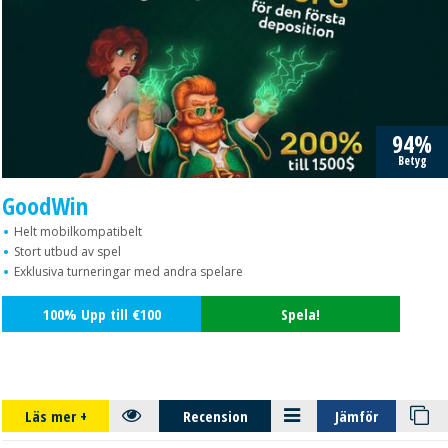
94%
Betyg
GoodWin
Helt mobilkompatibelt
Stort utbud av spel
Exklusiva turneringar med andra spelare
100% Upp till €100
Spela!
Läs mer
+
Recension
Jämför