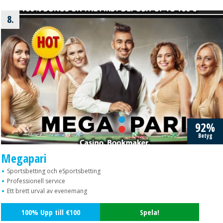
8.
92%
Betyg
Megapari
Sportsbetting och eSportsbetting
Professionell service
Ett brett urval av evenemang
100% Upp till €100
Spela!