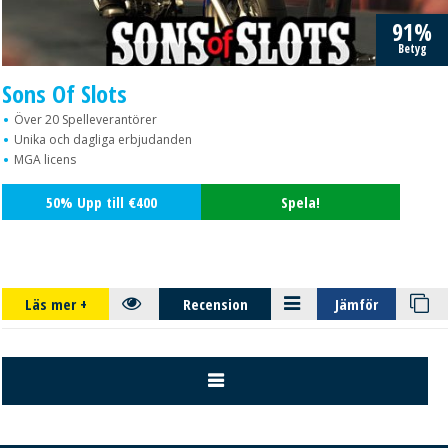
91%
Betyg
Sons Of Slots
Över 20 Spelleverantörer
Unika och dagliga erbjudanden
MGA licens
50% Upp till €400
Spela!
Läs mer
+
Recension
Jämför