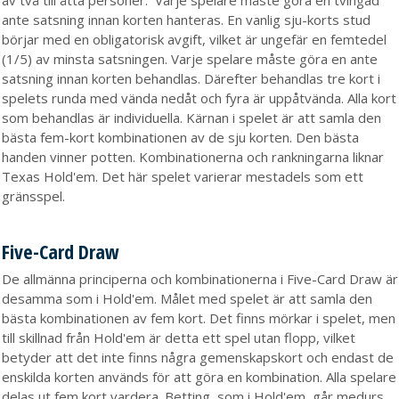
ante satsning innan korten hanteras. En vanlig sju-korts stud
börjar med en obligatorisk avgift, vilket är ungefär en femtedel
(1/5) av minsta satsningen. Varje spelare måste göra en ante
satsning innan korten behandlas. Därefter behandlas tre kort i
spelets runda med vända nedåt och fyra är uppåtvända. Alla kort
som behandlas är individuella. Kärnan i spelet är att samla den
bästa fem-kort kombinationen av de sju korten. Den bästa
handen vinner potten. Kombinationerna och rankningarna liknar
Texas Hold'em. Det här spelet varierar mestadels som ett
gränsspel.
Five-Card Draw
De allmänna principerna och kombinationerna i Five-Card Draw är
desamma som i Hold'em. Målet med spelet är att samla den
bästa kombinationen av fem kort. Det finns mörkar i spelet, men
till skillnad från Hold'em är detta ett spel utan flopp, vilket
betyder att det inte finns några gemenskapskort och endast de
enskilda korten används för att göra en kombination. Alla spelare
delas ut fem kort vardera. Betting, som i Hold'em, går medurs