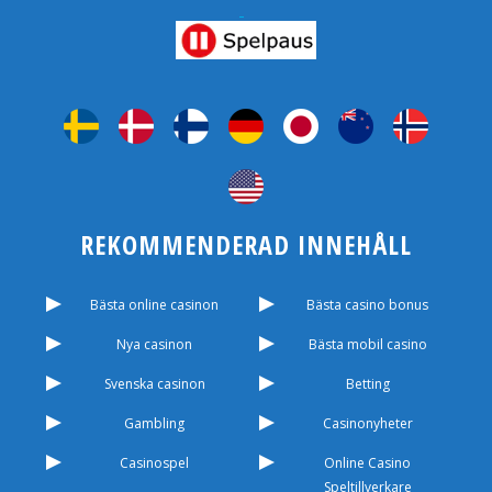
REKOMMENDERAD INNEHÅLL
Bästa online casinon
Bästa casino bonus
Nya casinon
Bästa mobil casino
Svenska casinon
Betting
Gambling
Casinonyheter
Casinospel
Online Casino
Speltillverkare