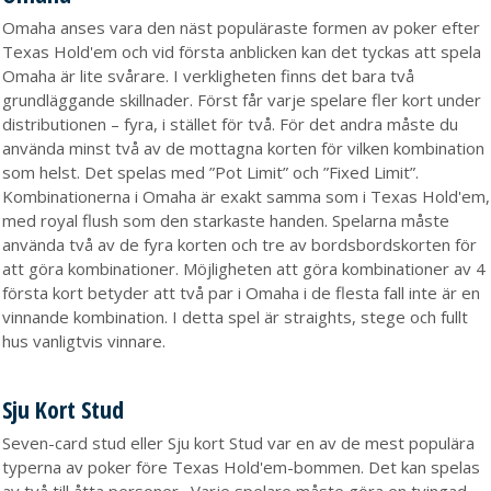
Omaha anses vara den näst populäraste formen av poker efter
Texas Hold'em och vid första anblicken kan det tyckas att spela
Omaha är lite svårare. I verkligheten finns det bara två
grundläggande skillnader. Först får varje spelare fler kort under
distributionen – fyra, i stället för två. För det andra måste du
använda minst två av de mottagna korten för vilken kombination
som helst. Det spelas med ”Pot Limit” och ”Fixed Limit”.
Kombinationerna i Omaha är exakt samma som i Texas Hold'em,
med royal flush som den starkaste handen. Spelarna måste
använda två av de fyra korten och tre av bordsbordskorten för
att göra kombinationer. Möjligheten att göra kombinationer av 4
första kort betyder att två par i Omaha i de flesta fall inte är en
vinnande kombination. I detta spel är straights, stege och fullt
hus vanligtvis vinnare.
Sju Kort Stud
Seven-card stud eller Sju kort Stud var en av de mest populära
typerna av poker före Texas Hold'em-bommen. Det kan spelas
av två till åtta personer. Varje spelare måste göra en tvingad