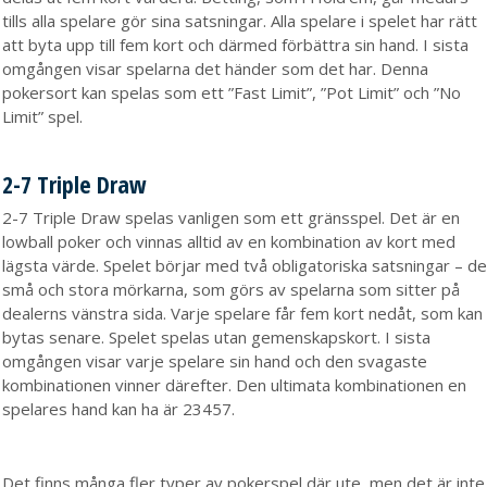
tills alla spelare gör sina satsningar. Alla spelare i spelet har rätt
att byta upp till fem kort och därmed förbättra sin hand. I sista
omgången visar spelarna det händer som det har. Denna
pokersort kan spelas som ett ”Fast Limit”, ”Pot Limit” och ”No
Limit” spel.
2-7 Triple Draw
2-7 Triple Draw spelas vanligen som ett gränsspel. Det är en
lowball poker och vinnas alltid av en kombination av kort med
lägsta värde. Spelet börjar med två obligatoriska satsningar – de
små och stora mörkarna, som görs av spelarna som sitter på
dealerns vänstra sida. Varje spelare får fem kort nedåt, som kan
bytas senare. Spelet spelas utan gemenskapskort. I sista
omgången visar varje spelare sin hand och den svagaste
kombinationen vinner därefter. Den ultimata kombinationen en
spelares hand kan ha är 23457.
Det finns många fler typer av pokerspel där ute, men det är inte