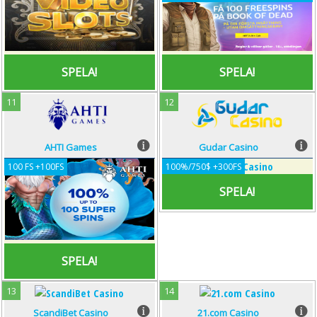
Free Spins: None
free spins + 30 ekstra
Wagering Reqs:
Free Spins: None
Minimum Deposit: 100€
Wagering Reqs:
Minimum Deposit: 100€
SPELA!
SPELA!
SPELA!
SPELA!
11
12
AHTI Games
AHTI Games
Gudar Casino
Gudar Casino
Overall Score: 93%
Overall Score: 93%
100 FS +100FS
100%/750$ +300FS
First Deposit: 100 FS
First Deposit: 100%/750$
SPELA!
Free Spins: 100
Free Spins: 300
Wagering Reqs:
Wagering Reqs: 40X
Minimum Deposit: 100€
Minimum Deposit: 200€
SPELA!
SPELA!
SPELA!
13
14
ScandiBet Casino
ScandiBet Casino
21.com Casino
21.com Casino