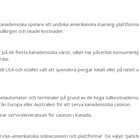
 kanadensiska spelare att undvika amerikanska iGaming-plattform
tullkriget och ökade kostnader.
r på de flesta kanadensiska varor, vilket har påverkat konsumentp
rder.
ll USA och istället valt att spendera pengar lokalt eller på nätet 
pelautomater och terminaler på grund av de höga tullkostnaderna
ån Europa eller Australien för att serva kanadensiska casinon.
rar serviceleveransen för casinon i Kanada.
ll icke-amerikanska onlinecasinon och plattformar. De väljer tjänst