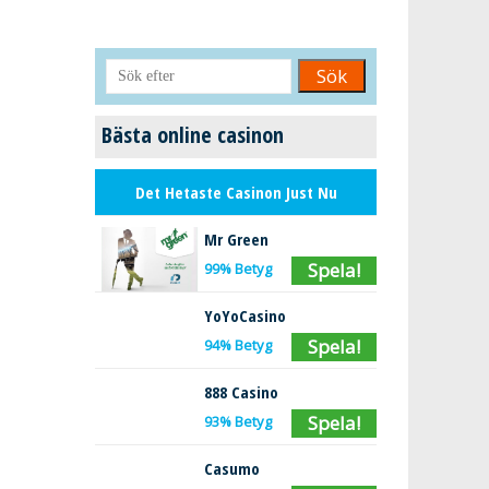
Bästa online casinon
Det Hetaste Casinon Just Nu
Mr Green
Spela!
99% Betyg
YoYoCasino
Spela!
94% Betyg
888 Casino
Spela!
93% Betyg
Casumo