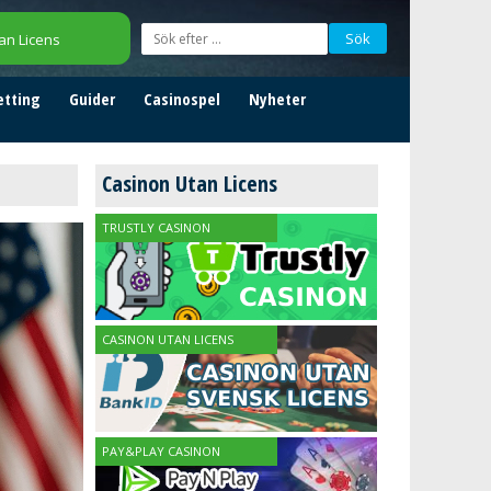
an Licens
etting
Guider
Casinospel
Nyheter
ska
ll Live Casino
inolicensiering
om ett Live Casino
ukvaruutvecklare
sinospel
ler Casinospel
 Live Casinospel
r Casinon
Sport Betting
Live Betting
Live Odds
Bookmakers
Betting Tips
Casinolicenser
Casino Betalningsmetoder
Gambling Böcker
Blackjack Spelguide
Roulette Spelguide
Poker Spelguide
Baccarat Spelguide
Craps Spelguide
Spelberoende
Ansvarsfullt Spel från Casinon
Gambling
Gambling runt om i världen
De Bästa Spelautomaterna Online 2017
Casino Speltillverkare
Gambling.se Tidning!
Artiklar, Analys och Intressant 
Gambling Psykologi
Spelreglering
Casinon Utan Licens
TRUSTLY CASINON
eSports Betting
Det Bästa Nya Slotsen från 2019
Gambling Academy
CASINON UTAN LICENS
PAY&PLAY CASINON