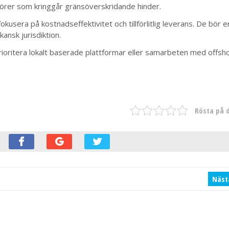
atörer som kringgår gränsöverskridande hinder.
usera på kostnadseffektivitet och tillförlitlig leverans. De bör e
ansk jurisdiktion.
ioritera lokalt baserade plattformar eller samarbeten med offsh
Rösta på 
Näst