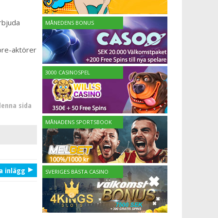
rbjuda
MÅNEDENS BONUS
ore-aktörer
3000 CASINOSPEL
denna sida
MÅNADENS SPORTSBOOK
a inlägg
SVERIGES BÄSTA CASINO