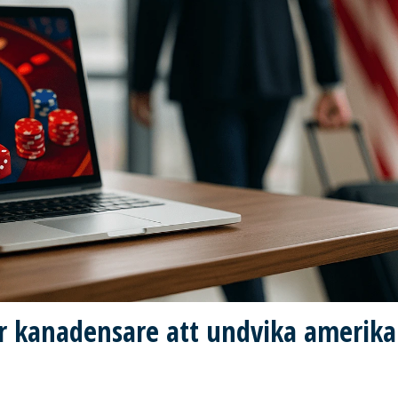
får kanadensare att undvika amerik