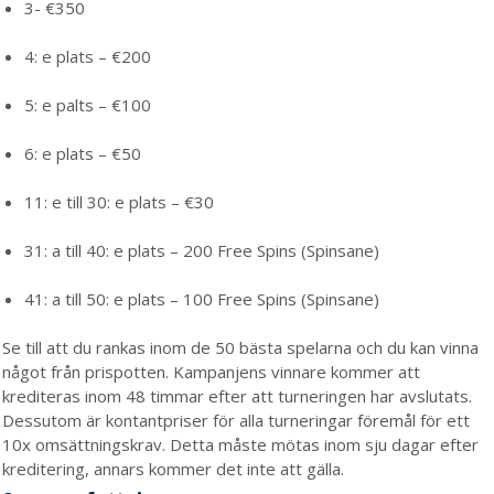
3- €350
4: e plats – €200
5: e palts – €100
6: e plats – €50
11: e till 30: e plats – €30
31: a till 40: e plats – 200 Free Spins (Spinsane)
41: a till 50: e plats – 100 Free Spins (Spinsane)
Se till att du rankas inom de 50 bästa spelarna och du kan vinna
något från prispotten. Kampanjens vinnare kommer att
krediteras inom 48 timmar efter att turneringen har avslutats.
Dessutom är kontantpriser för alla turneringar föremål för ett
10x omsättningskrav. Detta måste mötas inom sju dagar efter
kreditering, annars kommer det inte att gälla.