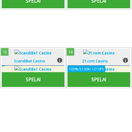
SPELA!
SPELA!
Free Spins: 100
Free Spins: 300
Wagering Reqs:
Wagering Reqs: 40X
Minimum Deposit: 100€
Minimum Deposit: 200€
SPELA!
SPELA!
13
14
ScandiBet Casino
ScandiBet Casino
21.com Casino
21.com Casino
Overall Score: 93%
Overall Score: 88%
100%/2100kr +210FS
First Deposit:
First Deposit: 100%/2100kr
SPELA!
SPELA!
Free Spins: None
Free Spins: 210
Wagering Reqs:
Wagering Reqs: 50x
Minimum Deposit: 10€
Minimum Deposit: 250€
SPELA!
SPELA!