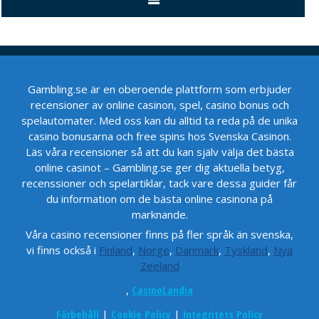
Gambling.se är en oberoende plattform som erbjuder
recensioner av online casinon, spel, casino bonus och
spelautomater. Med oss kan du alltid ta reda på de unika
casino bonusarna och free spins hos Svenska Casinon.
Läs våra recensioner så att du kan själv välja det bästa
online casinot – Gambling.se ger dig aktuella betyg,
recenssioner och spelartiklar, tack vare dessa guider får
du information om de bästa online casinona på
marknande.
Våra casino recensioner finns på fler språk än svenska,
vi finns också i
Finland
,
Norge
,
Danmark
,
Tyskland
,
Nya
Zeeland
,
CasinoLandia
Förbehåll
|
Cookie Policy
|
Integritets Policy