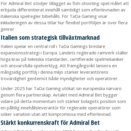
För Admiral Bet stödjer tillägget av fish-shooting-spel målet att
erbjuda differentierat innehåll samtidigt som efterlevnaden av
italienska spelregler bibehålls. För TaDa Gaming visar
inkluderingen av dessa titlar hur flexibel portföljen är över flera
genrer.
Italien som strategisk tillväxtmarknad
Italien spelar en central roll i TaDa Gamings bredare
expansionsstrategi i Europa. Landets reglerade ramverk ställer
höga krav på tekniska standarder, certifierade spelmekaniker
och ansvarsfulla spelverktyg. Att framgångsrikt lansera en
mångsidig portfölj i denna miljö stärker leverantörens
trovärdighet gentemot både myndigheter och operatörer.
Under 2025 har TaDa Gaming utökat sin europeiska närvaro
genom flera partnerskap. Avtalet med Admiral Bet bygger
vidare på detta momentum och stärker bolagets position som
en pålitlig innehållsleverantör för reglerade operatörer som
söker variation utan att kompromissa med efterlevnad.
Stärkt konkurrenskraft för Admiral Bet