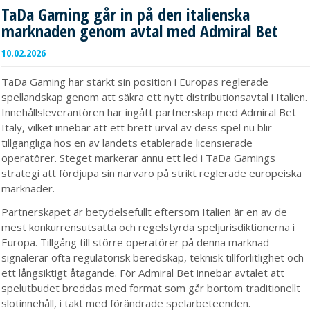
TaDa Gaming går in på den italienska
marknaden genom avtal med Admiral Bet
10.02.2026
TaDa Gaming har stärkt sin position i Europas reglerade
spellandskap genom att säkra ett nytt distributionsavtal i Italien.
Innehållsleverantören har ingått partnerskap med Admiral Bet
Italy, vilket innebär att ett brett urval av dess spel nu blir
tillgängliga hos en av landets etablerade licensierade
operatörer. Steget markerar ännu ett led i TaDa Gamings
strategi att fördjupa sin närvaro på strikt reglerade europeiska
marknader.
Partnerskapet är betydelsefullt eftersom Italien är en av de
mest konkurrensutsatta och regelstyrda speljurisdiktionerna i
Europa. Tillgång till större operatörer på denna marknad
signalerar ofta regulatorisk beredskap, teknisk tillförlitlighet och
ett långsiktigt åtagande. För Admiral Bet innebär avtalet att
spelutbudet breddas med format som går bortom traditionellt
slotinnehåll, i takt med förändrade spelarbeteenden.