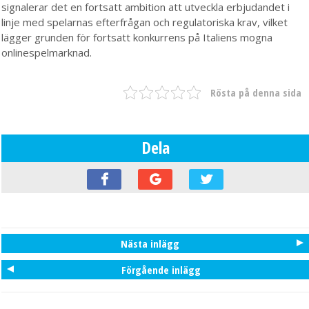
signalerar det en fortsatt ambition att utveckla erbjudandet i
linje med spelarnas efterfrågan och regulatoriska krav, vilket
lägger grunden för fortsatt konkurrens på Italiens mogna
onlinespelmarknad.
Rösta på denna sida
Dela
Nästa inlägg
Förgående inlägg