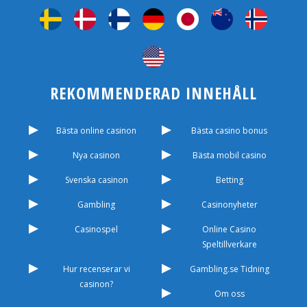
REKOMMENDERAD INNEHÅLL
Bästa online casinon
Bästa casino bonus
Nya casinon
Bästa mobil casino
Svenska casinon
Betting
Gambling
Casinonyheter
Casinospel
Online Casino
Speltillverkare
Hur recenserar vi
Gambling.se Tidning
casinon?
Om oss