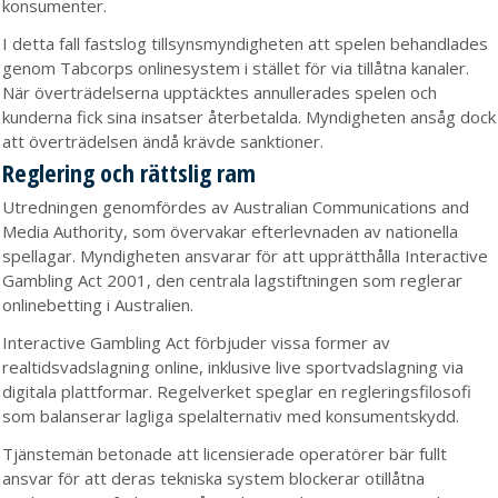
konsumenter.
I detta fall fastslog tillsynsmyndigheten att spelen behandlades
genom Tabcorps onlinesystem i stället för via tillåtna kanaler.
När överträdelserna upptäcktes annullerades spelen och
kunderna fick sina insatser återbetalda. Myndigheten ansåg dock
att överträdelsen ändå krävde sanktioner.
Reglering och rättslig ram
Utredningen genomfördes av Australian Communications and
Media Authority, som övervakar efterlevnaden av nationella
spellagar. Myndigheten ansvarar för att upprätthålla Interactive
Gambling Act 2001, den centrala lagstiftningen som reglerar
onlinebetting i Australien.
Interactive Gambling Act förbjuder vissa former av
realtidsvadslagning online, inklusive live sportvadslagning via
digitala plattformar. Regelverket speglar en regleringsfilosofi
som balanserar lagliga spelalternativ med konsumentskydd.
Tjänstemän betonade att licensierade operatörer bär fullt
ansvar för att deras tekniska system blockerar otillåtna