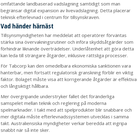
omfattande landbaserad vadslagning samtidigt som man
begränsar digital expansion av livevadslagning. Detta placerar
teknisk efterlevnad i centrum för tillsynskraven.
Vad händer härnäst
Tillsynsmyndigheten har meddelat att operatörer förväntas
stärka sina övervakningsrutiner och införa skyddsåtgärder som
förhindrar liknande överträdelser. Underlåtenhet att göra detta
kan leda till strängare åtgärder, inklusive rättsliga processer.
För Tabcorp kan den omedelbara ekonomiska sanktionen vara
hanterbar, men fortsatt regulatorisk granskning förblir en viktig
faktor. Bolaget måste visa att korrigerande åtgärder är effektiva
och långsiktigt hållbara.
Mer övergripande understryker fallet det föränderliga
samspelet mellan teknik och reglering på moderna
spelmarknader. I takt med att spelprodukter blir snabbare och
mer digitala måste efterlevnadssystemen utvecklas i samma
takt. Australiensiska myndigheter verkar beredda att ingripa
snabbt när så inte sker.