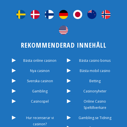
REKOMMENDERAD INNEHÅLL
Bästa online casinon
Bästa casino bonus
Nya casinon
Bästa mobil casino
Svenska casinon
Betting
Gambling
Casinonyheter
Casinospel
Online Casino
Speltillverkare
Hur recenserar vi
Gambling.se Tidning
casinon?