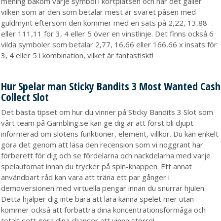
mening bakom varje symbol i kortplatsen och när det gäller
vilken som är den som betalar mest är svaret påsen med
guldmynt eftersom den kommer med en sats på 2,22, 13,88
eller 111,11 för 3, 4 eller 5 över en vinstlinje. Det finns också 6
vilda symboler som betalar 2,77, 16,66 eller 166,66 x insats för
3, 4 eller 5 i kombination, vilket är fantastiskt!
Hur Spelar man Sticky Bandits 3 Most Wanted Cash
Collect Slot
Det bästa tipset om hur du vinner på Sticky Bandits 3 Slot som
vårt team på Gambling.se kan ge dig är att först bli djupt
informerad om slotens funktioner, element, villkor. Du kan enkelt
göra det genom att läsa den recension som vi noggrant har
förberett för dig och se fördelarna och nackdelarna med varje
spelautomat innan du trycker på spin-knappen. Ett annat
användbart råd kan vara att träna ett par gånger i
demoversionen med virtuella pengar innan du snurrar hjulen.
Detta hjälper dig inte bara att lära känna spelet mer utan
kommer också att förbättra dina koncentrationsförmåga och
totalt sett göra dina chanser att vinna större!