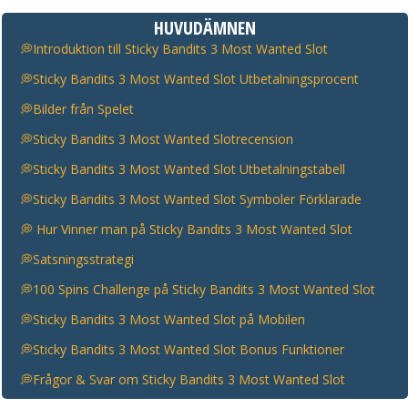
HUVUDÄMNEN
Introduktion till Sticky Bandits 3 Most Wanted Slot
Sticky Bandits 3 Most Wanted Slot Utbetalningsprocent
Bilder från Spelet
Sticky Bandits 3 Most Wanted Slotrecension
Sticky Bandits 3 Most Wanted Slot Utbetalningstabell
Sticky Bandits 3 Most Wanted Slot Symboler Förklarade
Hur Vinner man på Sticky Bandits 3 Most Wanted Slot
Satsningsstrategi
100 Spins Challenge på Sticky Bandits 3 Most Wanted Slot
Sticky Bandits 3 Most Wanted Slot på Mobilen
Sticky Bandits 3 Most Wanted Slot Bonus Funktioner
Frågor & Svar om Sticky Bandits 3 Most Wanted Slot