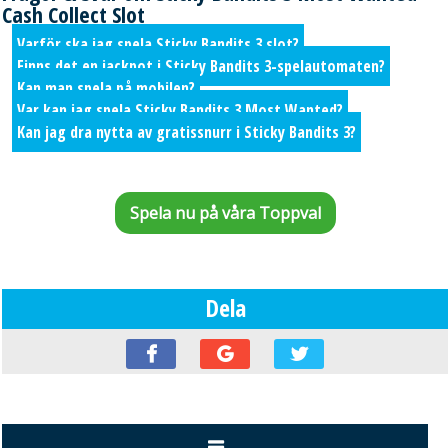
Cash Collect Slot
Varför ska jag spela Sticky Bandits 3 slot?
Finns det en jackpot i Sticky Bandits 3-spelautomaten?
Kan man spela på mobilen?
Var kan jag spela Sticky Bandits 3 Most Wanted?
Kan jag dra nytta av gratissnurr i Sticky Bandits 3?
Spela nu på våra Toppval
Dela