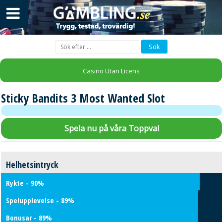
Casino Utan Licens
Sticky Bandits 3 Most Wanted Slot
Spela nu på våra Toppval
Helhetsintryck
Rykte - 90%
Spelupplevelse - 89%
Bonusar - 89%