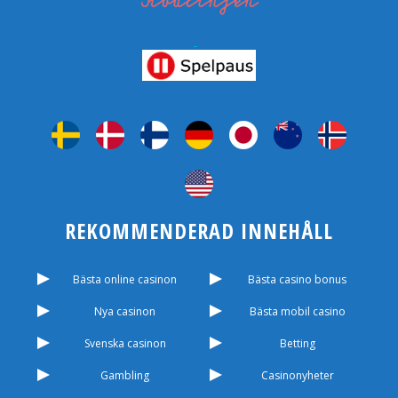
REKOMMENDERAD INNEHÅLL
Bästa online casinon
Bästa casino bonus
Nya casinon
Bästa mobil casino
Svenska casinon
Betting
Gambling
Casinonyheter