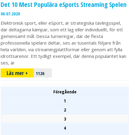
Det 10 Mest Populära eSports Streaming Spelen
06.07.2020
Elektronisk sport, eller eSport, är strategiska tävlingsspel,
där deltagarna kämpar, som ett lag eller individuellt, för ett
gemensamt mål. Dessa turneringar, där de flesta
professionella spelare deltar, ses av tusentals följare från
hela världen, via streamingplattformar eller genom att fylla
idrottsarenor. Ett tydligt exempel, där denna popularitet kan
ses, är
Läs mer
1126
Föregående
1
2
3
4