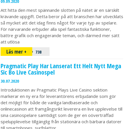
09.09.2020
Att hitta den mest spännande slotten på nätet är en särskilt
krävande uppgift. Detta beror på att branschen har utvecklats
så mycket att det idag finns något för varje typ av spelare.
För närvarande erbjuder alla spel fantastiska funktioner,
bättre grafik och engagerande teman, och därmed mer sätt
att utlösa
Läs mer
738
Pragmatic Play Har Lanserat Ett Helt Nytt Mega
Sic Bo Live Casinospel
30.07.2020
Introduktionen av Pragmatic Plays Live Casino sektion
markerar en ny era för leverantörens erbjudande som gör
det möjligt för både de vanliga landbaserade och
onlinecasinon att framgångsrikt leverera en live upplevelse till
sina casinospelare samtidigt som de ger en oöverträffad
spelupplevelse tillgänglig från stationära och bärbara datorer
till smartphones, surfplattor