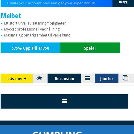
Betyg
Melbet
Ett stort urval av satsningmöjligheter
Mycket professionell vadhållning
Maximal uppmärksamhet till varje kund
575% Upp till €1750
Spela!
Läs mer
+
Recension
Jämför