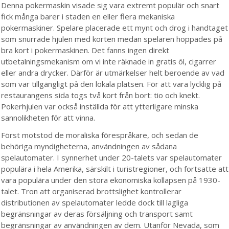
Denna pokermaskin visade sig vara extremt populär och snart
fick många barer i staden en eller flera mekaniska
pokermaskiner. Spelare placerade ett mynt och drog i handtaget
som snurrade hjulen med korten medan spelaren hoppades på
bra kort i pokermaskinen. Det fanns ingen direkt
utbetalningsmekanism om vi inte räknade in gratis öl, cigarrer
eller andra drycker. Därför är utmärkelser helt beroende av vad
som var tillgängligt på den lokala platsen. För att vara lycklig på
restaurangens sida togs två kort från bort: tio och knekt.
Pokerhjulen var också inställda för att ytterligare minska
sannolikheten för att vinna.
Först motstod de moraliska förespråkare, och sedan de
behöriga myndigheterna, användningen av sådana
spelautomater. I synnerhet under 20-talets var spelautomater
populära i hela Amerika, särskilt i turistregioner, och fortsatte att
vara populära under den stora ekonomiska kollapsen på 1930-
talet. Tron att organiserad brottslighet kontrollerar
distributionen av spelautomater ledde dock till lagliga
begränsningar av deras försäljning och transport samt
begränsningar av användningen av dem. Utanför Nevada, som