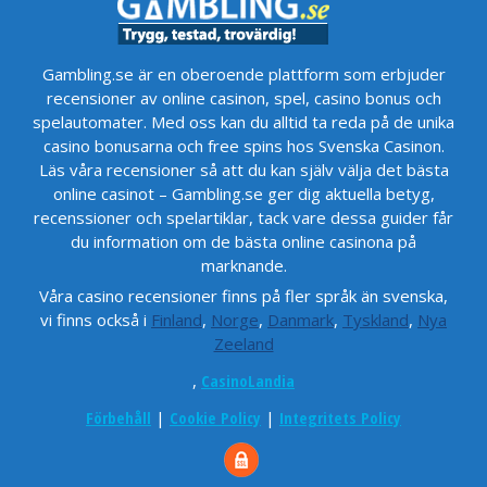
Gambling.se är en oberoende plattform som erbjuder
recensioner av online casinon, spel, casino bonus och
spelautomater. Med oss kan du alltid ta reda på de unika
casino bonusarna och free spins hos Svenska Casinon.
Läs våra recensioner så att du kan själv välja det bästa
online casinot – Gambling.se ger dig aktuella betyg,
recenssioner och spelartiklar, tack vare dessa guider får
du information om de bästa online casinona på
marknande.
Våra casino recensioner finns på fler språk än svenska,
vi finns också i
Finland
,
Norge
,
Danmark
,
Tyskland
,
Nya
Zeeland
,
CasinoLandia
Förbehåll
|
Cookie Policy
|
Integritets Policy