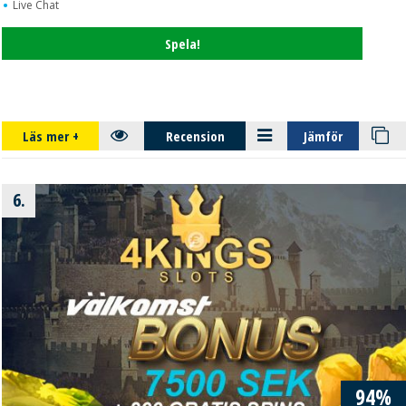
Live Chat
Spela!
Läs mer
+
Recension
Jämför
6.
94%