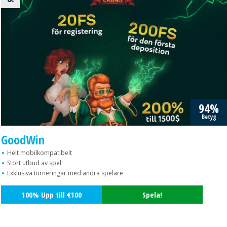
94%
Betyg
GoodWin
Helt mobilkompatibelt
Stort utbud av spel
Exklusiva turneringar med andra spelare
100% Upp till €100
Spela!