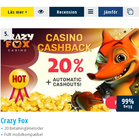
Läs mer
+
Recension
Jämför
5.
99%
Betyg
Crazy Fox
20 Betalningsmetoder
Fullt mobilkompatibel