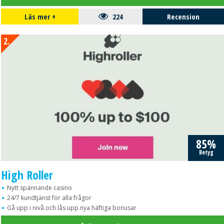
Läs mer
+
224
Recension
2.
85%
Betyg
High Roller
Nytt spännande casino
24/7 kundtjänst för alla frågor
Gå upp i nivå och lås upp nya häftiga bonusar