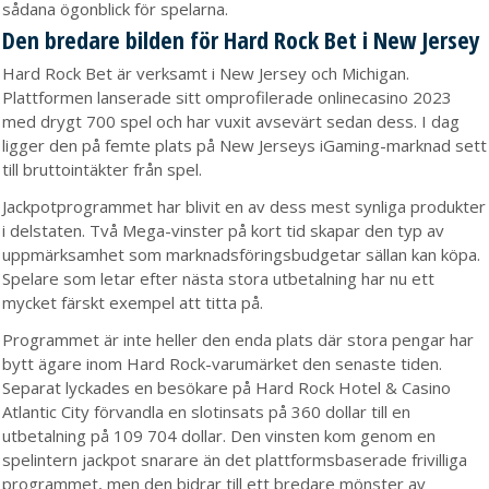
sådana ögonblick för spelarna.
Den bredare bilden för Hard Rock Bet i New Jersey
Hard Rock Bet är verksamt i New Jersey och Michigan.
Plattformen lanserade sitt omprofilerade onlinecasino 2023
med drygt 700 spel och har vuxit avsevärt sedan dess. I dag
ligger den på femte plats på New Jerseys iGaming-marknad sett
till bruttointäkter från spel.
Jackpotprogrammet har blivit en av dess mest synliga produkter
i delstaten. Två Mega-vinster på kort tid skapar den typ av
uppmärksamhet som marknadsföringsbudgetar sällan kan köpa.
Spelare som letar efter nästa stora utbetalning har nu ett
mycket färskt exempel att titta på.
Programmet är inte heller den enda plats där stora pengar har
bytt ägare inom Hard Rock-varumärket den senaste tiden.
Separat lyckades en besökare på Hard Rock Hotel & Casino
Atlantic City förvandla en slotinsats på 360 dollar till en
utbetalning på 109 704 dollar. Den vinsten kom genom en
spelintern jackpot snarare än det plattformsbaserade frivilliga
programmet, men den bidrar till ett bredare mönster av