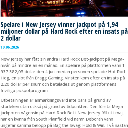
Spelare i New Jersey vinner jackpot på 1,94
miljoner dollar på Hard Rock efter en insats på
2 dollar
10.06.2026
New Jersey har fått sin andra Hard Rock Bet-jackpot på Mega-
nivån på mindre än en månad. En spelare på plattformen vann 1
937 382,05 dollar den 4 juni medan personen spelade Hot Rod
Hog, en slot från Bragg Gaming. Vinsten kom efter en insats på
2,20 dollar per snurr och betalades ut genom plattformens
frivilliga jackpotprogram.
Utbetalningen är anmärkningsvärd inte bara på grund av
storleken utan också på grund av tidpunkten. Den första Mega-
jackpoten någonsin på Hard Rock Bet i New Jersey föll ut i maj,
när en kvinna från South Plainfield vid namn Deborah vann
ungefär samma belopp på Bag the Swag: Hold & Win. Två nästan