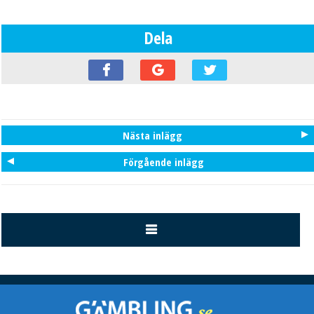
Dela
Nästa inlägg
Förgående inlägg