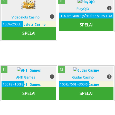
9
10
PlayOJO
PlayOJO
Overall Score: 93%
100 omsättningsfria free spins + 30
Videoslots Casino
Videoslots Casino
First Deposit: 100 omsättningsfria
ekstra
Overall Score: 90%
100%/2000kr
SPELA!
free spins + 30 ekstra
First Deposit: 100%/2000kr
Free Spins: None
SPELA!
Free Spins: None
Wagering Reqs:
Wagering Reqs:
Minimum Deposit: 100€
Minimum Deposit: 100€
SPELA!
SPELA!
11
12
AHTI Games
AHTI Games
Gudar Casino
Gudar Casino
Overall Score: 93%
Overall Score: 93%
100 FS +100FS
100%/750$ +300FS
First Deposit: 100 FS
First Deposit: 100%/750$
SPELA!
SPELA!
Free Spins: 100
Free Spins: 300
Wagering Reqs:
Wagering Reqs: 40X
Minimum Deposit: 100€
Minimum Deposit: 200€