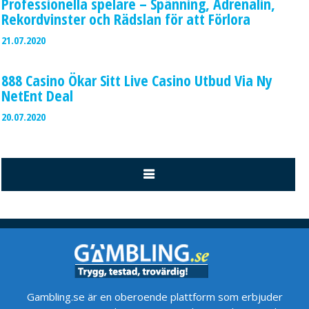
Professionella spelare – Spänning, Adrenalin,
Rekordvinster och Rädslan för att Förlora
21.07.2020
888 Casino Ökar Sitt Live Casino Utbud Via Ny
NetEnt Deal
20.07.2020
Gambling.se är en oberoende plattform som erbjuder