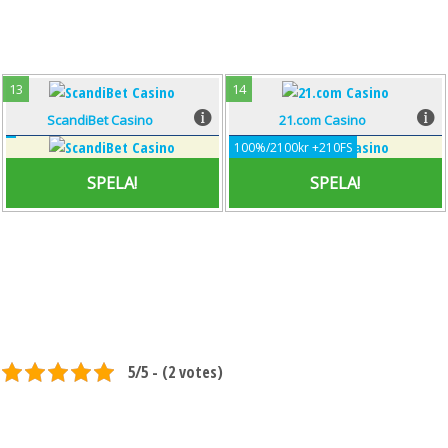
SPELA!
SPELA!
13
14
ScandiBet Casino
ScandiBet Casino
21.com Casino
21.com Casino
Overall Score: 93%
Overall Score: 88%
100%/2100kr +210FS
First Deposit:
First Deposit: 100%/2100kr
SPELA!
SPELA!
Free Spins: None
Free Spins: 210
Wagering Reqs:
Wagering Reqs: 50x
Minimum Deposit: 10€
Minimum Deposit: 250€
SPELA!
SPELA!
5/5 - (2 votes)