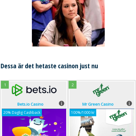
Dessa är det hetaste casinon just nu
1
2
Bets.io Casino
Bets.io Casino
Mr Green Casino
Mr Green Casino
Overall Score: 91%
Overall Score: 99%
20% Daglig Cashback
100%/1000 kr
First Deposit: 20% Daglig Cashback
First Deposit: 100%/1000 kr
Free Spins: None
Free Spins: None
Wagering Reqs: x3
Wagering Reqs: 20