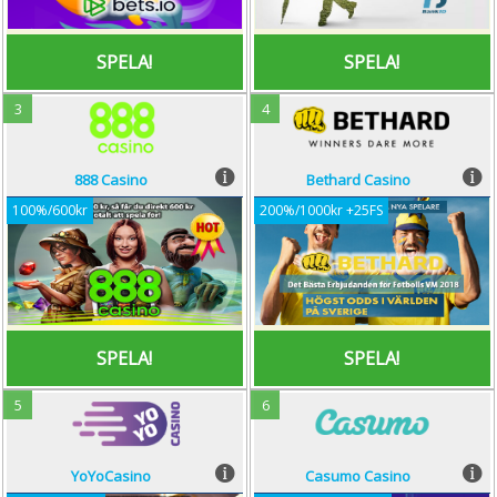
Minimum Deposit: 0.0001 BTC€
Minimum Deposit: 50€
SPELA!
SPELA!
SPELA!
SPELA!
3
4
888 Casino
888 Casino
Bethard Casino
Bethard Casino
Overall Score: 93%
Overall Score: 93%
100%/600kr
200%/1000kr +25FS
First Deposit: 100%/600kr
First Deposit: 200%/1000kr
Free Spins: None
Free Spins: 25
Wagering Reqs:
Wagering Reqs:
Minimum Deposit: 100€
Minimum Deposit: 20€
SPELA!
SPELA!
SPELA!
SPELA!
5
6
YoYoCasino
YoYoCasino
Casumo Casino
Casumo Casino