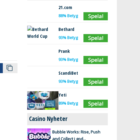
21.com
Spela!
88% Betyg
Bethard
Spela!
93% Betyg
Prank
Spela!
93% Betyg
ScandiBet
Spela!
93% Betyg
Yeti
Spela!
89% Betyg
Casino Nyheter
Bubble Works: Rise, Push
and Collect i god...