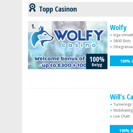
Topp Casinon
1.
Wolfy
Inga omsät
3800 Slots
Obegränsad
100%
100% U
Betyg
99%
Betyg
2.
Will's C
Turnerings 
Mobilvänlig
Live Chatt
100% Up