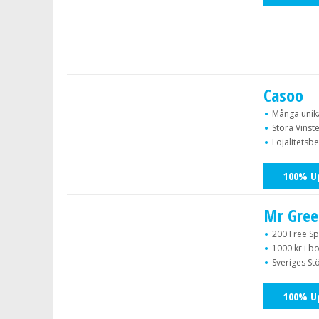
99%
Betyg
3.
Casoo
Många unik
Stora Vinst
Lojalitetsb
99%
100% Up
Betyg
4.
Mr Gree
200 Free Sp
1000 kr i bo
Sveriges St
100% Up