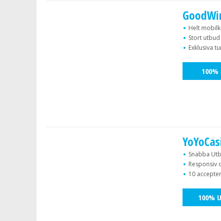
8.
GoodWi
Helt mobil
Stort utbud
Exklusiva t
100% U
94%
Betyg
9.
YoYoCas
Snabba Utb
Responsiv o
10 accepter
100% Up