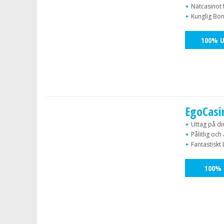
Nätcasinot 
Kunglig Bo
100% Up
94%
Betyg
7.
EgoCasi
Uttag på di
Pålitlig oc
Fantastiskt
100% U
94%
Betyg