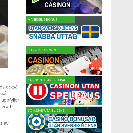
MÅNEDENS BONUS
BITCOIN CASINON
CASINON UTAN SPELPAUS
nds också
ckså
 uppfyller
ljerad
BONUSAR UTAN LICENS
as av