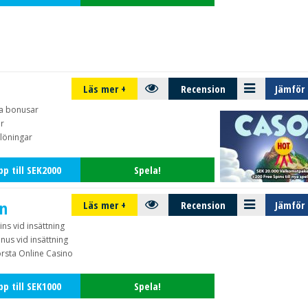
Läs mer
+
Recension
Jämför
a bonusar
er
elöningar
p till SEK2000
Spela!
n
Läs mer
+
Recension
Jämför
ins vid insättning
nus vid insättning
örsta Online Casino
p till SEK1000
Spela!