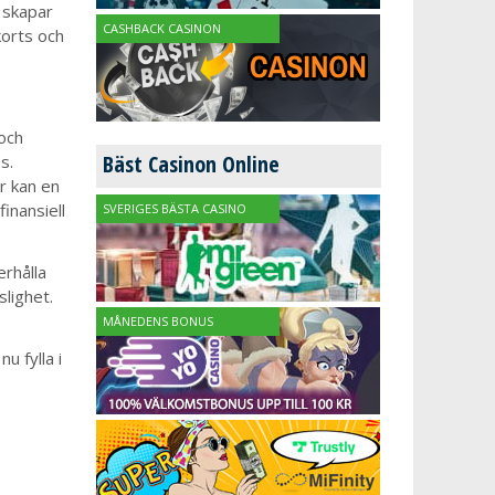
m skapar
CASHBACK CASINON
korts och
 och
Bäst Casinon Online
s.
r kan en
inansiell
SVERIGES BÄSTA CASINO
rhålla
lighet.
MÅNEDENS BONUS
u fylla i