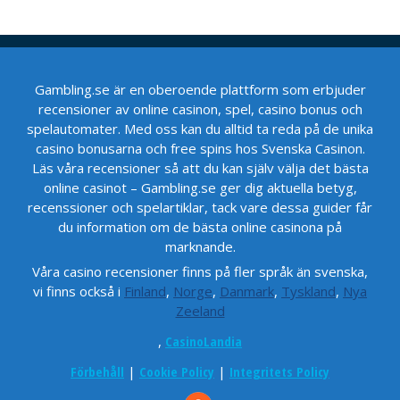
Gambling.se är en oberoende plattform som erbjuder
recensioner av online casinon, spel, casino bonus och
spelautomater. Med oss kan du alltid ta reda på de unika
casino bonusarna och free spins hos Svenska Casinon.
Läs våra recensioner så att du kan själv välja det bästa
online casinot – Gambling.se ger dig aktuella betyg,
recenssioner och spelartiklar, tack vare dessa guider får
du information om de bästa online casinona på
marknande.
Våra casino recensioner finns på fler språk än svenska,
vi finns också i
Finland
,
Norge
,
Danmark
,
Tyskland
,
Nya
Zeeland
,
CasinoLandia
Förbehåll
|
Cookie Policy
|
Integritets Policy