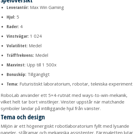
Leverantör:
Max Win Gaming
Hjul:
5
Rader:
4
Vinstvägar:
1 024
Volatilitet:
Medel
Träfffrekvens:
Medel
Maxvinst:
Upp till 1 500x
Bonusköp:
Tillgängligt
Tema:
Futuristiskt laboratorium, robotar, tekniska experiment
RoboLab använder ett 5×4-rutnät med ways-to-win-mekanik,
vilket helt tar bort vinstlinjer. Vinster uppstår när matchande
symboler landar på intilliggande hjul från vänster.
Tema och design
Miljön är ett högenergiskt robotlaboratorium fyllt med lysande
paneler, stålramar och mekaniska assistenter. Färgpaletten lutar