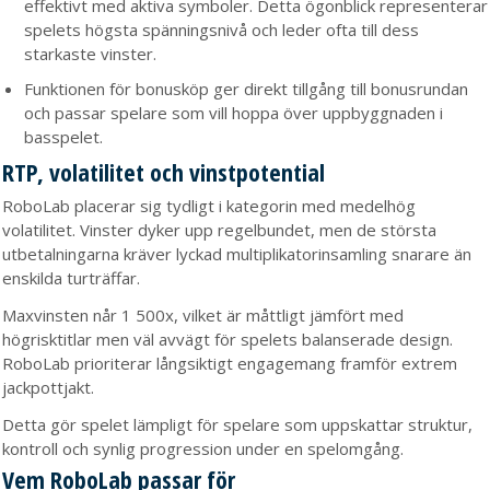
effektivt med aktiva symboler. Detta ögonblick representerar
spelets högsta spänningsnivå och leder ofta till dess
starkaste vinster.
Funktionen för bonusköp ger direkt tillgång till bonusrundan
och passar spelare som vill hoppa över uppbyggnaden i
basspelet.
RTP, volatilitet och vinstpotential
RoboLab placerar sig tydligt i kategorin med medelhög
volatilitet. Vinster dyker upp regelbundet, men de största
utbetalningarna kräver lyckad multiplikatorinsamling snarare än
enskilda turträffar.
Maxvinsten når 1 500x, vilket är måttligt jämfört med
högrisktitlar men väl avvägt för spelets balanserade design.
RoboLab prioriterar långsiktigt engagemang framför extrem
jackpottjakt.
Detta gör spelet lämpligt för spelare som uppskattar struktur,
kontroll och synlig progression under en spelomgång.
Vem RoboLab passar för