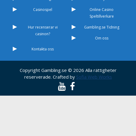
Casinospel
Online Casino
Speltillverkare
Hur recenserar vi
Gambling.se Tidning
casinon?
Om oss
Kontakta oss
Copyright Gambling.se © 2026 Alla rättigheter
reserverade. Crafted by
Sofia Web Works