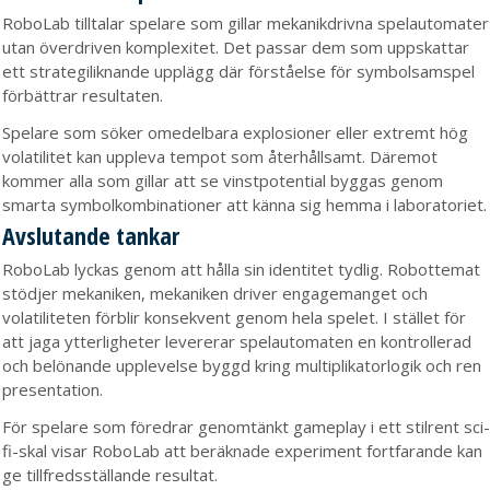
RoboLab tilltalar spelare som gillar mekanikdrivna spelautomater
utan överdriven komplexitet. Det passar dem som uppskattar
ett strategiliknande upplägg där förståelse för symbolsamspel
förbättrar resultaten.
Spelare som söker omedelbara explosioner eller extremt hög
volatilitet kan uppleva tempot som återhållsamt. Däremot
kommer alla som gillar att se vinstpotential byggas genom
smarta symbolkombinationer att känna sig hemma i laboratoriet.
Avslutande tankar
RoboLab lyckas genom att hålla sin identitet tydlig. Robottemat
stödjer mekaniken, mekaniken driver engagemanget och
volatiliteten förblir konsekvent genom hela spelet. I stället för
att jaga ytterligheter levererar spelautomaten en kontrollerad
och belönande upplevelse byggd kring multiplikatorlogik och ren
presentation.
För spelare som föredrar genomtänkt gameplay i ett stilrent sci-
fi-skal visar RoboLab att beräknade experiment fortfarande kan
ge tillfredsställande resultat.