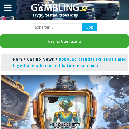
Casino Utan Licens
Hem
/
Casino News
/
RoboLab blandar sci-fi-stil med
lagerbaserade multiplikatormekanismer