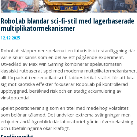
RoboLab blandar sci-fi-stil med lagerbaserade
multiplikatormekanismer
12.12.2025
RoboLab släpper ner spelarna i en futuristisk testanläggning där
varje snurr känns som en del av ett pågående experiment.
Utvecklad av Max Win Gaming kombinerar spelautomaten
klassiskt rutbaserat spel med moderna multiplikatormekanismer,
allt förpackat i en renodlad sci-fi-labbestetik. I stället för att luta
sig mot kaotiska effekter fokuserar RoboLab på kontrollerad
uppbyggnad, beräknad risk och en stadig ackumulering av
vinstpotential.
Spelet positionerar sig som en titel med medelhög volatilitet
som belönar tålamod. Det undviker extrema svängningar men
erbjuder ändå ögonblick där laboratoriet går in i överbelastning
och utbetalningarna ökar kraftigt.
Spelöversikt