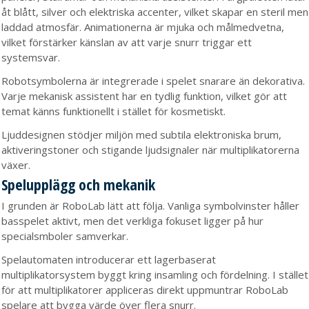
åt blått, silver och elektriska accenter, vilket skapar en steril men
laddad atmosfär. Animationerna är mjuka och målmedvetna,
vilket förstärker känslan av att varje snurr triggar ett
systemsvar.
Robotsymbolerna är integrerade i spelet snarare än dekorativa.
Varje mekanisk assistent har en tydlig funktion, vilket gör att
temat känns funktionellt i stället för kosmetiskt.
Ljuddesignen stödjer miljön med subtila elektroniska brum,
aktiveringstoner och stigande ljudsignaler när multiplikatorerna
växer.
Spelupplägg och mekanik
I grunden är RoboLab lätt att följa. Vanliga symbolvinster håller
basspelet aktivt, men det verkliga fokuset ligger på hur
specialsmboler samverkar.
Spelautomaten introducerar ett lagerbaserat
multiplikatorsystem byggt kring insamling och fördelning. I stället
för att multiplikatorer appliceras direkt uppmuntrar RoboLab
spelare att bygga värde över flera snurr.