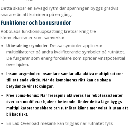
Detta skapar en avvägd rytm där spänningen byggs gradvis
snarare än att kulminera på en gång.
Funktioner och bonusrundor
RoboLabs funktionsuppsättning kretsar kring tre
kärnmekanismer som samverkar.
Utbetalningssymboler:
Dessa symboler applicerar
multiplikatorer på andra kvalificerande symboler på rutnätet.
De fungerar som energifördelare som sprider vinstpotential
över hjulen.
Insamlarsymboler:
Insamlare samlar alla aktiva multiplikatorer
till ett enda värde. När de kombineras rätt kan de skapa
betydande vinstökningar.
Free spins-bonus:
När freespins aktiveras tar robotassistenter
över och modifierar hjulens beteende. Under detta läge byggs
multiplikatorer snabbare och rutnätet känns mer volatilt utan att
bli kaotiskt.
En Lab Overload-mekanik kan triggas när rutnätet fylls