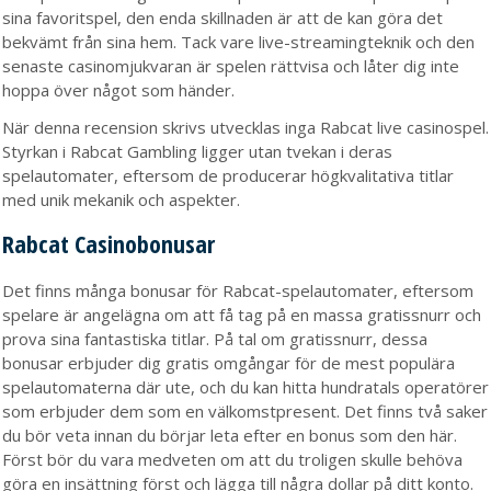
När denna recension skrivs utvecklas inga Rabcat live casinospel.
Styrkan i Rabcat Gambling ligger utan tvekan i deras
spelautomater, eftersom de producerar högkvalitativa titlar
med unik mekanik och aspekter.
Rabcat Casinobonusar
Det finns många bonusar för Rabcat-spelautomater, eftersom
spelare är angelägna om att få tag på en massa gratissnurr och
prova sina fantastiska titlar. På tal om gratissnurr, dessa
bonusar erbjuder dig gratis omgångar för de mest populära
spelautomaterna där ute, och du kan hitta hundratals operatörer
som erbjuder dem som en välkomstpresent. Det finns två saker
du bör veta innan du börjar leta efter en bonus som den här.
Först bör du vara medveten om att du troligen skulle behöva
göra en insättning först och lägga till några dollar på ditt konto.
För det andra kommer de flesta erbjudanden för
gratissnurr
med ett satsningskrav, vilket innebär att du måste satsa dina
vinster en viss mängd gånger innan du kan ta ut pengar.
En annan populär typ av bonus, och en som du hittar i Rabcat
Casinon, är
100% bonus på din första insättning
. Här vid