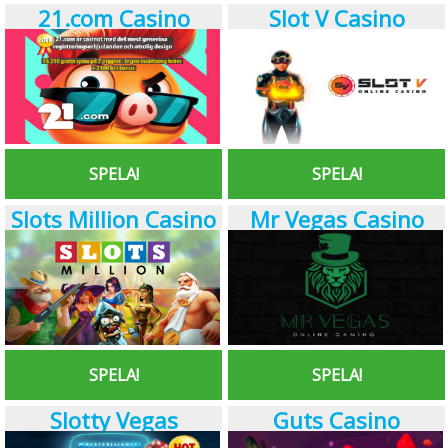
21.com Casino
Slot V Casino
SPELA!
SPELA!
Slots Million Casino
Mr Vegas Casino
SPELA!
SPELA!
Slotty Vegas
Guts Casino