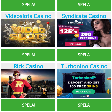
SPELA!
SPELA!
Videoslots Casino
Syndicate Casino
SPELA!
SPELA!
Rizk Casino
Turbonino Casino
SPELA!
SPELA!