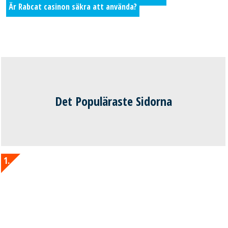
Det Populäraste Sidorna
1.
100%
Betyg