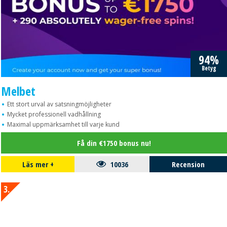
94%
Betyg
Melbet
Ett stort urval av satsningmöjligheter
Mycket professionell vadhållning
Maximal uppmärksamhet till varje kund
Få din €1750 bonus nu!
Läs mer
+
10036
Recension
3.