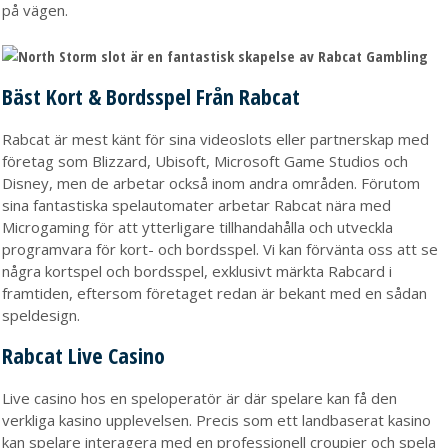
Rabcat är mest känt för sina videoslots eller partnerskap med
företag som Blizzard, Ubisoft, Microsoft Game Studios och
Disney, men de arbetar också inom andra områden. Förutom
sina fantastiska spelautomater arbetar Rabcat nära med
Microgaming för att ytterligare tillhandahålla och utveckla
programvara för kort- och bordsspel. Vi kan förvänta oss att se
några kortspel och bordsspel, exklusivt märkta Rabcard i
framtiden, eftersom företaget redan är bekant med en sådan
speldesign.
Rabcat Live Casino
Live casino hos en speloperatör är där spelare kan få den
verkliga kasino upplevelsen. Precis som ett landbaserat kasino
kan spelare interagera med en professionell croupier och spela
sina favoritspel, den enda skillnaden är att de kan göra det
bekvämt från sina hem. Tack vare live-streamingteknik och den
senaste casinomjukvaran är spelen rättvisa och låter dig inte
hoppa över något som händer.