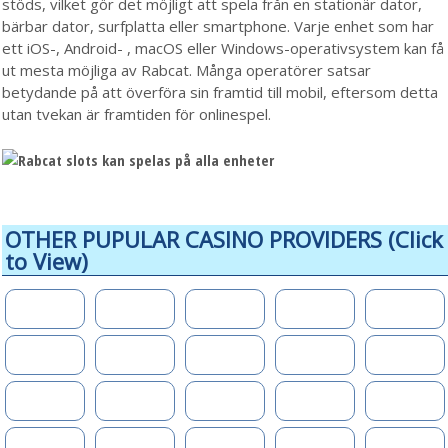
OTHER PUPULAR CASINO PROVIDERS (Click
to View)