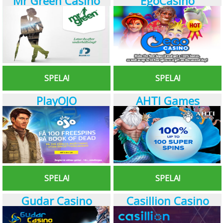
Mr Green Casino
EgoCasino
SPELA!
SPELA!
PlayOJO
AHTI Games
SPELA!
SPELA!
Gudar Casino
Casillion Casino