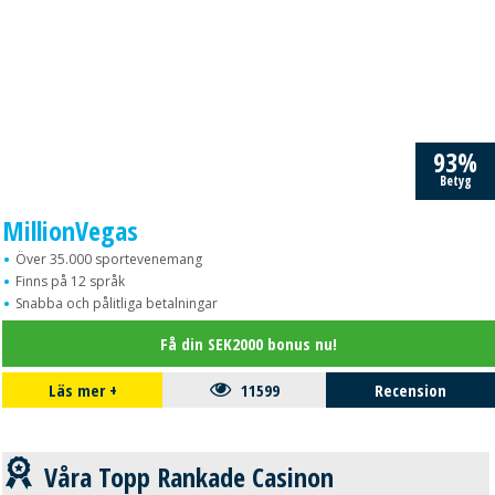
93%
Betyg
MillionVegas
Över 35.000 sportevenemang
Finns på 12 språk
Snabba och pålitliga betalningar
Få din SEK2000 bonus nu!
Läs mer
+
11599
Recension
Våra Topp Rankade Casinon
1.