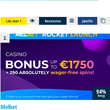
2.
94%
Betyg
Melbet
Ett stort urval av satsningmöjligheter
Mycket professionell vadhållning
Maximal uppmärksamhet till varje kund
575% Upp till €1750
Spela!