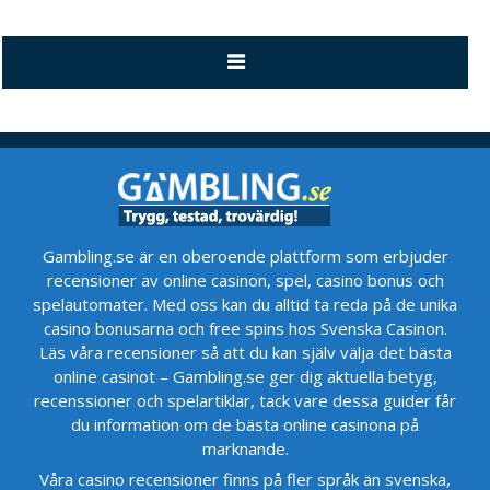
Gambling.se är en oberoende plattform som erbjuder
recensioner av online casinon, spel, casino bonus och
spelautomater. Med oss kan du alltid ta reda på de unika
casino bonusarna och free spins hos Svenska Casinon.
Läs våra recensioner så att du kan själv välja det bästa
online casinot – Gambling.se ger dig aktuella betyg,
recenssioner och spelartiklar, tack vare dessa guider får
du information om de bästa online casinona på
marknande.
Våra casino recensioner finns på fler språk än svenska,