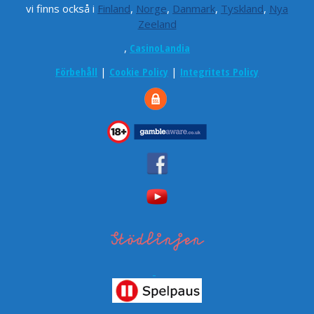
vi finns också i
Finland
,
Norge
,
Danmark
,
Tyskland
,
Nya
Zeeland
,
CasinoLandia
Förbehåll
|
Cookie Policy
|
Integritets Policy