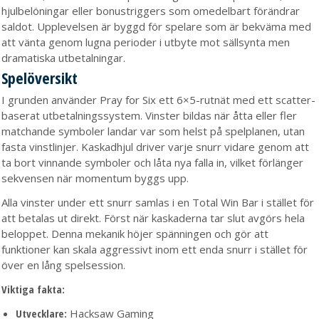
hjulbelöningar eller bonustriggers som omedelbart förändrar
saldot. Upplevelsen är byggd för spelare som är bekväma med
att vänta genom lugna perioder i utbyte mot sällsynta men
dramatiska utbetalningar.
Spelöversikt
I grunden använder Pray for Six ett 6×5-rutnät med ett scatter-
baserat utbetalningssystem. Vinster bildas när åtta eller fler
matchande symboler landar var som helst på spelplanen, utan
fasta vinstlinjer. Kaskadhjul driver varje snurr vidare genom att
ta bort vinnande symboler och låta nya falla in, vilket förlänger
sekvensen när momentum byggs upp.
Alla vinster under ett snurr samlas i en Total Win Bar i stället för
att betalas ut direkt. Först när kaskaderna tar slut avgörs hela
beloppet. Denna mekanik höjer spänningen och gör att
funktioner kan skala aggressivt inom ett enda snurr i stället för
över en lång spelsession.
Viktiga fakta:
Utvecklare:
Hacksaw Gaming