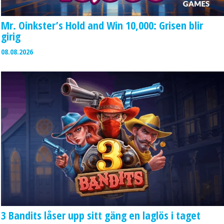
Mr. Oinkster’s Hold and Win 10,000: Grisen blir
girig
08.08.2026
3 Bandits låser upp sitt gäng en laglös i taget