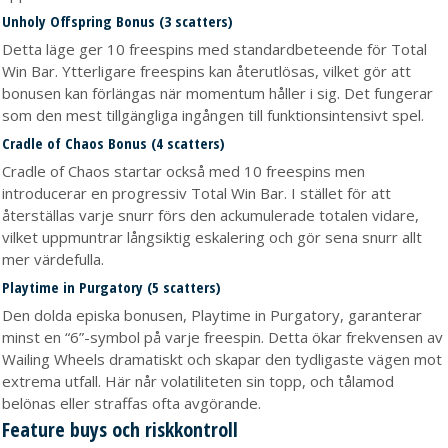
Unholy Offspring Bonus (3 scatters)
Detta läge ger 10 freespins med standardbeteende för Total
Win Bar. Ytterligare freespins kan återutlösas, vilket gör att
bonusen kan förlängas när momentum håller i sig. Det fungerar
som den mest tillgängliga ingången till funktionsintensivt spel.
Cradle of Chaos Bonus (4 scatters)
Cradle of Chaos startar också med 10 freespins men
introducerar en progressiv Total Win Bar. I stället för att
återställas varje snurr förs den ackumulerade totalen vidare,
vilket uppmuntrar långsiktig eskalering och gör sena snurr allt
mer värdefulla.
Playtime in Purgatory (5 scatters)
Den dolda episka bonusen, Playtime in Purgatory, garanterar
minst en “6”-symbol på varje freespin. Detta ökar frekvensen av
Wailing Wheels dramatiskt och skapar den tydligaste vägen mot
extrema utfall. Här når volatiliteten sin topp, och tålamod
belönas eller straffas ofta avgörande.
Feature buys och riskkontroll