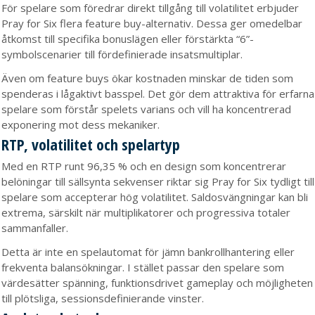
För spelare som föredrar direkt tillgång till volatilitet erbjuder
Pray for Six flera feature buy-alternativ. Dessa ger omedelbar
åtkomst till specifika bonuslägen eller förstärkta “6”-
symbolscenarier till fördefinierade insatsmultiplar.
Även om feature buys ökar kostnaden minskar de tiden som
spenderas i lågaktivt basspel. Det gör dem attraktiva för erfarna
spelare som förstår spelets varians och vill ha koncentrerad
exponering mot dess mekaniker.
RTP, volatilitet och spelartyp
Med en RTP runt 96,35 % och en design som koncentrerar
belöningar till sällsynta sekvenser riktar sig Pray for Six tydligt till
spelare som accepterar hög volatilitet. Saldosvängningar kan bli
extrema, särskilt när multiplikatorer och progressiva totaler
sammanfaller.
Detta är inte en spelautomat för jämn bankrollhantering eller
frekventa balansökningar. I stället passar den spelare som
värdesätter spänning, funktionsdrivet gameplay och möjligheten
till plötsliga, sessionsdefinierande vinster.