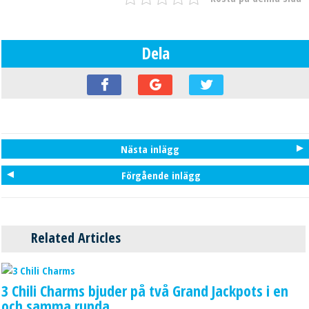
Dela
Nästa inlägg
Förgående inlägg
Related Articles
3 Chili Charms bjuder på två Grand Jackpots i en
och samma runda