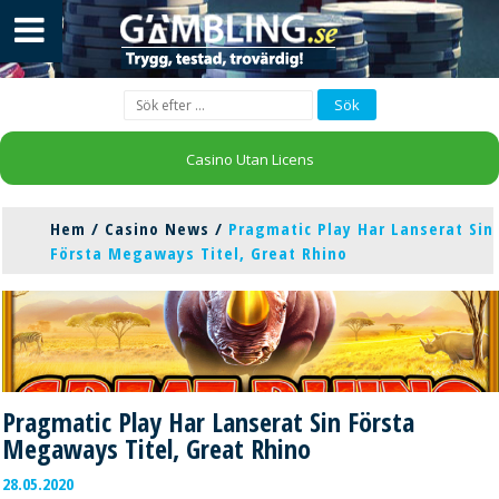
Casino Utan Licens
Hem
/
Casino News
/
Pragmatic Play Har Lanserat Sin
Första Megaways Titel, Great Rhino
Pragmatic Play Har Lanserat Sin Första
Megaways Titel, Great Rhino
28.05.2020