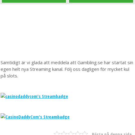
Wagering Reqs:
Wagering Reqs: 50x
Minimum Deposit: 10€
Minimum Deposit: 250€
SPELA!
SPELA!
Samtidigt är vi glada att meddela att Gambling.se har startat sin
egen helt nya Streaming kanal. Följ oss dagligen för mycket kul
på slots.
Rösta på denna sida