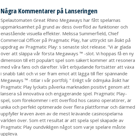
Några Kommentarer på Lanseringen
Spelautomaten Great Rhino Megaways har fått spelarnas
uppmärksamhet på grund av dess överflöd av funktioner och
enastående visuella effekter. Melissa Summerfield, Chief
Commercial Officer på Pragmatic Play, har uttryckt sin åsikt på
uppdrag av Pragmatic Play: s senaste slot release. ”Vi är glada
över att släppa vår första Megaways ™ -slot. Vi hoppas få en ny
dimension till ett populärt spel som säkert kommer att resonera
med våra fans och därefter. Vårt erbjudande fortsätter att växa
i snabb takt och vi ser fram emot att lägga till fler spännande
Megaways ™ -titlar i vår portfölj. ” Enligt vår ödmjuka åsikt har
Pragmatic Play lyckats påverka marknaden positivt genom att
lansera så innovativa och engagerande spel. Pragmatic Play-
spel, som förekommer i ett överflöd hos casino operatörer, är
unika och perfekt optimerade över flera plattformar och därmed
uppfyller kraven även av de mest krävande casinospelarna
världen över. Som ett resultat är att spela spel skapade av
Pragmatic Play oundvikligen något som varje spelare måste
uppleva.