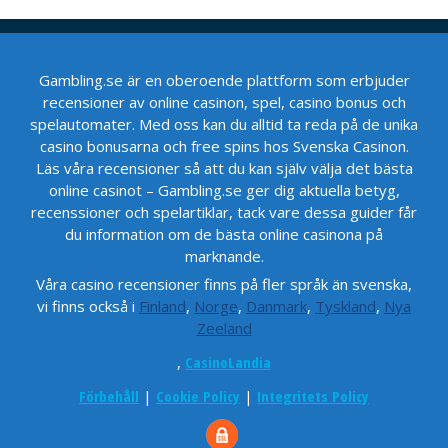
Gambling.se är en oberoende plattform som erbjuder
recensioner av online casinon, spel, casino bonus och
spelautomater. Med oss kan du alltid ta reda på de unika
casino bonusarna och free spins hos Svenska Casinon.
Läs våra recensioner så att du kan själv välja det bästa
online casinot – Gambling.se ger dig aktuella betyg,
recenssioner och spelartiklar, tack vare dessa guider får
du information om de bästa online casinona på
marknande.
Våra casino recensioner finns på fler språk än svenska,
vi finns också i
Finland
,
Norge
,
Danmark
,
Tyskland
,
Nya
Zeeland
,
CasinoLandia
Förbehåll
|
Cookie Policy
|
Integritets Policy