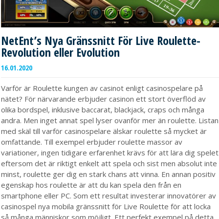
NetEnt’s Nya Gränssnitt För Live Roulette-
Revolution eller Evolution
16.01.2020
Varför är Roulette kungen av casinot enligt casinospelare på
nätet? För närvarande erbjuder casinon ett stort överflöd av
olika bordspel, inklusive baccarat, blackjack, craps och många
andra. Men inget annat spel lyser ovanför mer än roulette. Listan
med skäl till varför casinospelare älskar roulette så mycket är
omfattande. Till exempel erbjuder roulette massor av
variationer, ingen tidigare erfarenhet krävs för att lära dig spelet
eftersom det är riktigt enkelt att spela och sist men absolut inte
minst, roulette ger dig en stark chans att vinna. En annan positiv
egenskap hos roulette är att du kan spela den från en
smartphone eller PC. Som ett resultat investerar innovatörer av
casinospel nya mobila gränssnitt för Live Roulette för att locka
så många människor som möjligt. Ett perfekt exempel på detta